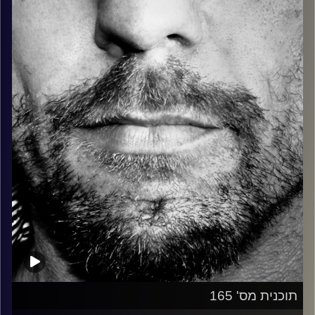
כל מה שחי, אמיתי ונושם.
עם שמוליק רגב.
קרדיט תמונות:
David Goehring
תוכנית מס' 165