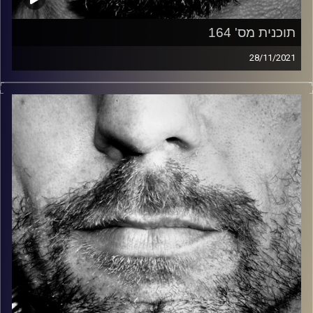
תוכנית מס' 164
28/11/2021
זיפים, מוזיקה מחוספסת של הופעות חיות. הרבה ג'אם, רוק,
בלוז, bluegrass, ג'אז, Fאנק, פרוגרסיב ואפילו אלקטרוניקה.
כל מה שחי, אמיתי ונושם.
עם שמוליק רגב.
קרדיט תמונות:
David Goehring