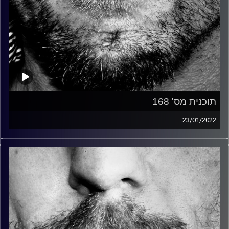
תוכנית מס' 168
23/01/2022
זיפים, מוזיקה מחוספסת של הופעות חיות. הרבה ג'אם, רוק,
בלוז, bluegrass, ג'אז, Fאנק, פרוגרסיב ואפילו אלקטרוניקה.
כל מה שחי, אמיתי ונושם.
עם שמוליק רגב.
קרדיט תמונות:
David Goehring