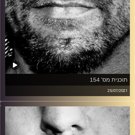
תוכנית מס' 154
25/07/2021
זיפים, מוזיקה מחוספסת של הופעות חיות. הרבה ג'אם, רוק,
בלוז, bluegrass, ג'אז, Fאנק, פרוגרסיב ואפילו אלקטרוניקה.
כל מה שחי, אמיתי ונושם.
עם שמוליק רגב.