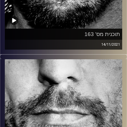
תוכנית מס' 163
14/11/2021
זיפים, מוזיקה מחוספסת של הופעות חיות. הרבה ג'אם, רוק,
בלוז, bluegrass, ג'אז, Fאנק, פרוגרסיב ואפילו אלקטרוניקה.
כל מה שחי, אמיתי ונושם.
עם שמוליק רגב.
קרדיט תמונות:
David Goehring