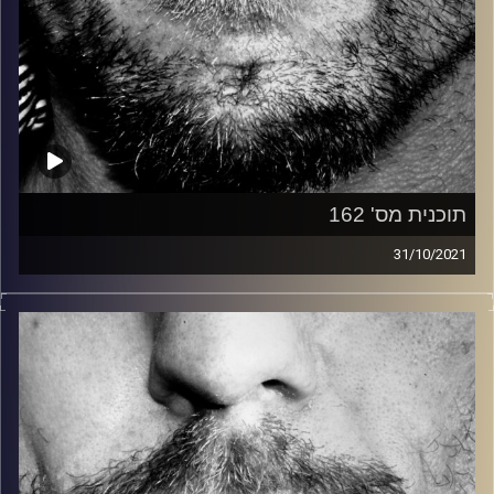
תוכנית מס' 162
31/10/2021
זיפים, מוזיקה מחוספסת של הופעות חיות. הרבה ג'אם, רוק,
בלוז, bluegrass, ג'אז, Fאנק, פרוגרסיב ואפילו אלקטרוניקה.
כל מה שחי, אמיתי ונושם.
עם שמוליק רגב.
קרדיט תמונות:
David Goehring