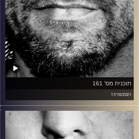
תוכנית מס' 161
17/10/2021
זיפים, מוזיקה מחוספסת של הופעות חיות. הרבה ג'אם, רוק,
בלוז, bluegrass, ג'אז, Fאנק, פרוגרסיב ואפילו אלקטרוניקה.
כל מה שחי, אמיתי ונושם.
עם שמוליק רגב.
תוכנית מיוחדת של זיפים – השעה הראשונה נערכה והוגשה