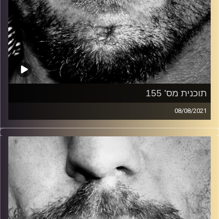
תוכנית מס' 155
08/08/2021
זיפים, מוזיקה מחוספסת של הופעות חיות. הרבה ג'אם, רוק,
בלוז, bluegrass, ג'אז, Fאנק, פרוגרסיב ואפילו אלקטרוניקה.
כל מה שחי, אמיתי ונושם.
עם שמוליק רגב.
קרדיט תמונות:
David Goehring