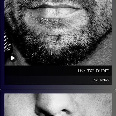
תוכנית מס' 167
09/01/2022
זיפים, מוזיקה מחוספסת של הופעות חיות. הרבה ג'אם, רוק,
בלוז, bluegrass, ג'אז, Fאנק, פרוגרסיב ואפילו אלקטרוניקה.
כל מה שחי, אמיתי ונושם.
עם שמוליק רגב.