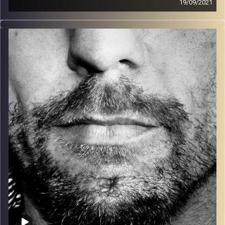
19/09/2021
זיפים, מוזיקה מחוספסת של הופעות חיות. הרבה ג'אם, רוק,
בלוז, bluegrass, ג'אז, Fאנק, פרוגרסיב ואפילו אלקטרוניקה.
כל מה שחי, אמיתי ונושם.
עם שמוליק רגב.
קרדיט תמונות:
David Goehring