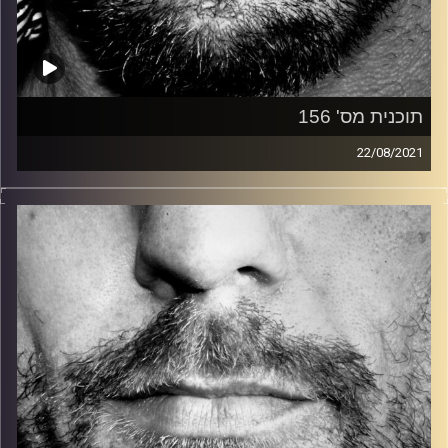
תוכנית מס' 156
22/08/2021
זיפים, מוזיקה מחוספסת של הופעות חיות. הרבה ג'אם, רוק,
בלוז, bluegrass, ג'אז, Fאנק, פרוגרסיב ואפילו אלקטרוניקה.
כל מה שחי, אמיתי ונושם.
עם שמוליק רגב.
קרדיט תמונות:
David Goehring