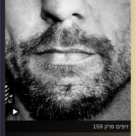
כל מה שחי, אמיתי ונושם.
עם שמוליק רגב.
קרדיט תמונות:
David Goehring
זיפים פרק 159