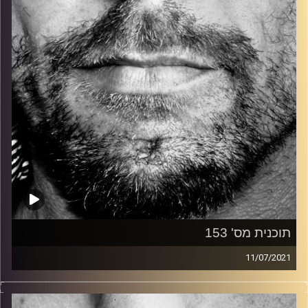
קרדיט תמונות:
David Goehring
תוכנית מס' 153
11/07/2021
זיפים, מוזיקה מחוספסת של הופעות חיות. הרבה ג'אם, רוק,
בלוז, bluegrass, ג'אז, Fאנק, פרוגרסיב ואפילו אלקטרוניקה.