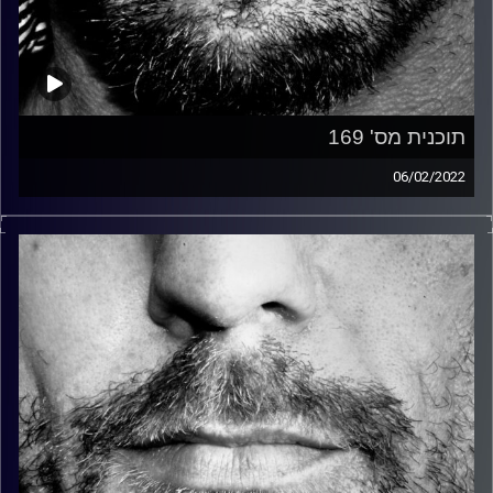
תוכנית מס' 169
06/02/2022
זיפים, מוזיקה מחוספסת של הופעות חיות. הרבה ג'אם, רוק,
בלוז, bluegrass, ג'אז, Fאנק, פרוגרסיב ואפילו אלקטרוניקה.
כל מה שחי, אמיתי ונושם.
עם שמוליק רגב.
קרדיט תמונות:
David Goehring