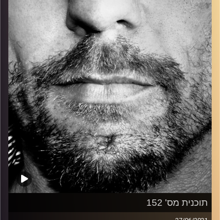
כל מה שחי, אמיתי ונושם.
עם שמוליק רגב.
קרדיט תמונות:
David Goehring
תוכנית מס' 152