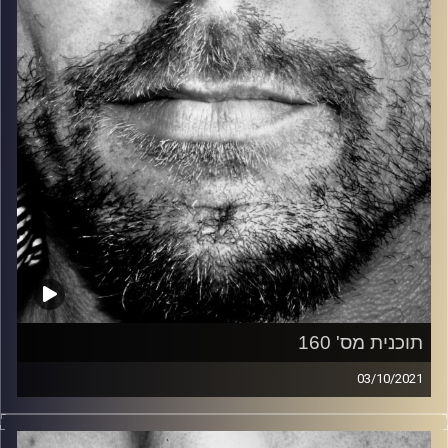
על ידי יעל אברהמי ומוקדשת כולה למיסי אליוט. בשעה השנייה
זיפים ״סטנדרטית״.
קרדיט תמונות:
David Goehring
תוכנית מס' 160
03/10/2021
זיפים, מוזיקה מחוספסת של הופעות חיות. הרבה ג'אם, רוק,
בלוז, bluegrass, ג'אז, Fאנק, פרוגרסיב ואפילו אלקטרוניקה.