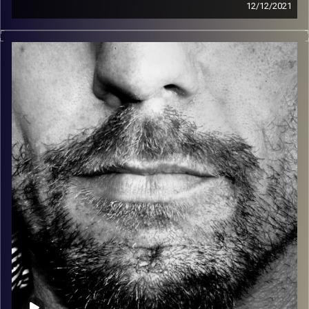
12/12/2021
זיפים, מוזיקה מחוספסת של הופעות חיות. הרבה ג'אם, רוק,
בלוז, bluegrass, ג'אז, Fאנק, פרוגרסיב ואפילו אלקטרוניקה.
כל מה שחי, אמיתי ונושם.
עם שמוליק רגב.
קרדיט תמונות:
David Goehring