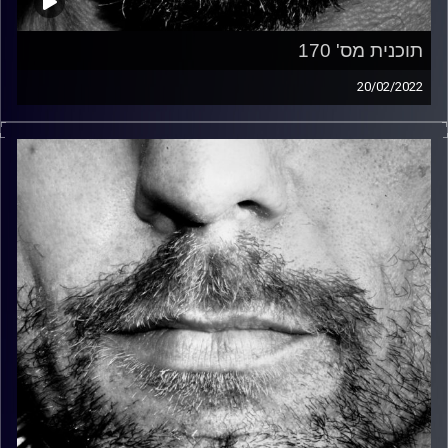
תוכנית מס' 170
20/02/2022
זיפים, מוזיקה מחוספסת של הופעות חיות. הרבה ג'אם, רוק,
בלוז, bluegrass, ג'אז, Fאנק, פרוגרסיב ואפילו אלקטרוניקה.
כל מה שחי, אמיתי ונושם.
עם שמוליק רגב.
קרדיט תמונות:
David Goehring