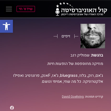
שידור חי
פתח סרגל
ל
ל
תוכן
תפריט
ראשי
ראשי
זיפים
בהגשת:
שמוליק רגב
מוזיקה מחוספסת של הופעות חיות.
ג'אם, רוק, בלוז, bluegrass, ג'אז, Fאנק, פרוגרסיב ואפילו
אלקטרוניקה. כל מה שחי, אמיתי ונושם.
קרדיט תמונות:
David Goehring