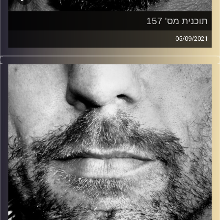
תוכנית מס' 157
05/09/2021
זיפים, מוזיקה מחוספסת של הופעות חיות. הרבה ג'אם, רוק,
בלוז, bluegrass, ג'אז, Fאנק, פרוגרסיב ואפילו אלקטרוניקה.
כל מה שחי, אמיתי ונושם.
עם שמוליק רגב.
קרדיט תמונות:
David Goehring