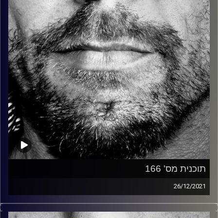
קרדיט תמונות:
David Goehring
תוכנית מס' 166
26/12/2021
זיפים, מוזיקה מחוספסת של הופעות חיות. הרבה ג'אם, רוק,
בלוז, bluegrass, ג'אז, Fאנק, פרוגרסיב ואפילו אלקטרוניקה.