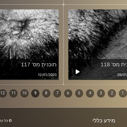
ת מס' 118
תוכנית מס' 117
12/01/2020
26/01
1
ף
2
3
4
5
6
7
8
9
10
11
12
ם
מידע כללי
© כל הזכ