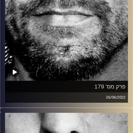
פרק מס' 179
26/06/2022
זיפים, מוזיקה מחוספסת של הופעות חיות. הרבה ג'אם, רוק,
בלוז, bluegrass, ג'אז, Fאנק, פרוגרסיב ואפילו אלקטרוניקה.
כל מה שחי, אמיתי ונושם.
עם שמוליק רגב.