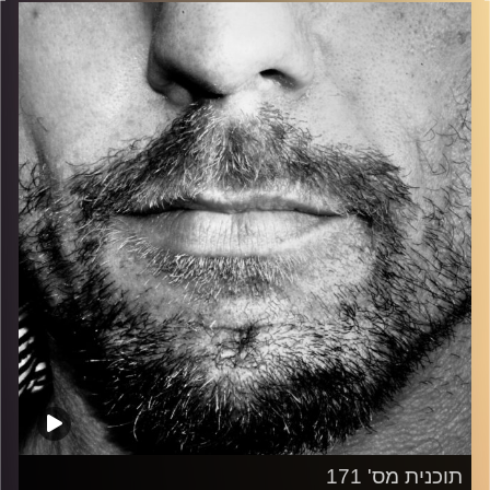
בלוז, bluegrass, ג'אז, Fאנק, פרוגרסיב ואפילו אלקטרוניקה.
כל מה שחי, אמיתי ונושם.
עם שמוליק רגב.
קרדיט תמונות:
David Goehring
תוכנית מס' 171