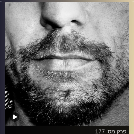
בלוז, bluegrass, ג'אז, Fאנק, פרוגרסיב ואפילו אלקטרוניקה.
כל מה שחי, אמיתי ונושם.
עם שמוליק רגב.
קרדיט תמונות:
David Goehring
פרק מס' 177