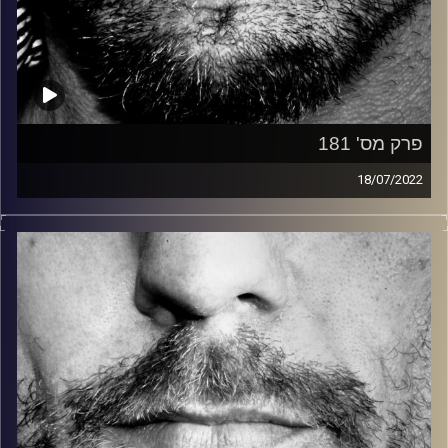
פרק מס' 181
18/07/2022
זיפים, מוזיקה מחוספסת של הופעות חיות. הרבה ג'אם, רוק,
בלוז, bluegrass, ג'אז, Fאנק, פרוגרסיב ואפילו אלקטרוניקה.
כל מה שחי, אמיתי ונושם.
עם שמוליק רגב.
קרדיט תמונות:
David Goehring