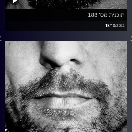
תוכנית מס' 188
18/10/2022
זיפים, מוזיקה מחוספסת של הופעות חיות. הרבה ג'אם, רוק,
בלוז, bluegrass, ג'אז, Fאנק, פרוגרסיב ואפילו אלקטרוניקה.
כל מה שחי, אמיתי ונושם.
עם שמוליק רגב.
קרדיט תמונות:
David Goehring