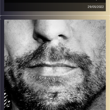
29/05/2022
זיפים, מוזיקה מחוספסת של הופעות חיות. הרבה ג'אם, רוק,
בלוז, bluegrass, ג'אז, Fאנק, פרוגרסיב ואפילו אלקטרוניקה.
כל מה שחי, אמיתי ונושם.
עם שמוליק רגב.
קרדיט תמונות:
David Goehring