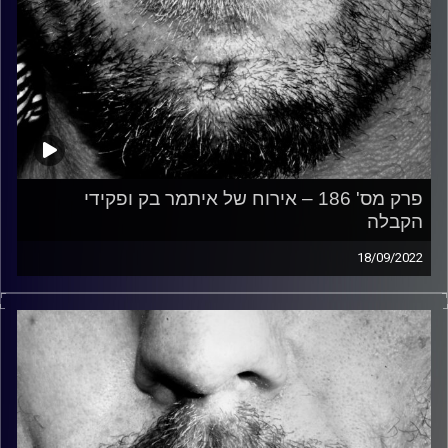
פרק מס' 186 – אירוח של איתמר בק ופקידי
הקבלה
18/09/2022
זיפים, מוזיקה מחוספסת של הופעות חיות. הרבה ג'אם, רוק,
בלוז, bluegrass, ג'אז, Fאנק, פרוגרסיב ואפילו אלקטרוניקה.
כל מה שחי, אמיתי ונושם.
עם שמוליק רגב.
קרדיט תמונות:
David Goehring