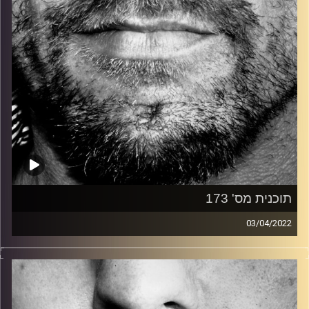
תוכנית מס' 173
03/04/2022
זיפים, מוזיקה מחוספסת של הופעות חיות. הרבה ג'אם, רוק,
בלוז, bluegrass, ג'אז, Fאנק, פרוגרסיב ואפילו אלקטרוניקה.
כל מה שחי, אמיתי ונושם.
עם שמוליק רגב.