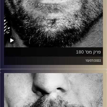
פרק מס' 180
10/07/2022
זיפים, מוזיקה מחוספסת של הופעות חיות. הרבה ג'אם, רוק,
בלוז, bluegrass, ג'אז, Fאנק, פרוגרסיב ואפילו אלקטרוניקה.
כל מה שחי, אמיתי ונושם.
עם שמוליק רגב.
קרדיט תמונות:
David Goehring