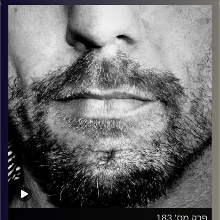
בלוז, bluegrass, ג'אז, Fאנק, פרוגרסיב ואפילו אלקטרוניקה.
כל מה שחי, אמיתי ונושם.
עם שמוליק רגב.
קרדיט תמונות:
David Goehring
פרק מס' 183