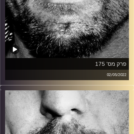
פרק מס' 175
02/05/2022
זיפים, מוזיקה מחוספסת של הופעות חיות. הרבה ג'אם, רוק,
בלוז, bluegrass, ג'אז, Fאנק, פרוגרסיב ואפילו אלקטרוניקה.
כל מה שחי, אמיתי ונושם.
עם שמוליק רגב.
קרדיט תמונות:
David Goehring