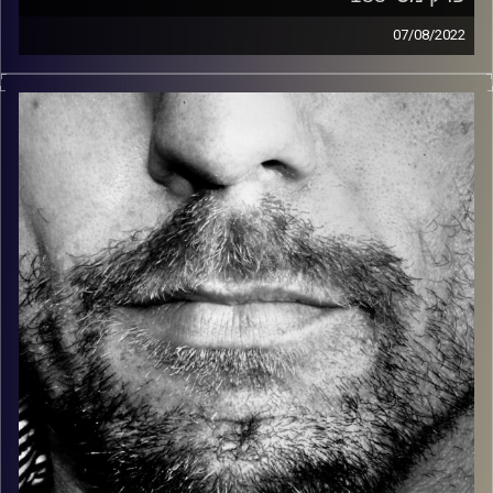
07/08/2022
זיפים, מוזיקה מחוספסת של הופעות חיות. הרבה ג'אם, רוק,
בלוז, bluegrass, ג'אז, Fאנק, פרוגרסיב ואפילו אלקטרוניקה.
כל מה שחי, אמיתי ונושם.
עם שמוליק רגב.
קרדיט תמונות:
David Goehring