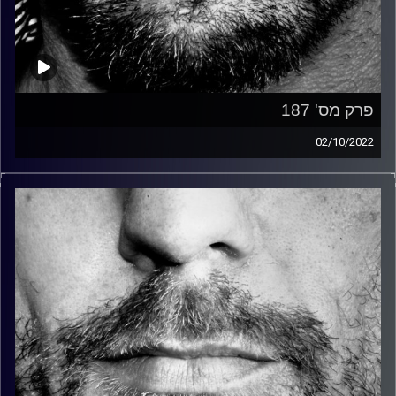
פרק מס' 187
02/10/2022
זיפים, מוזיקה מחוספסת של הופעות חיות. הרבה ג'אם, רוק,
בלוז, bluegrass, ג'אז, Fאנק, פרוגרסיב ואפילו אלקטרוניקה.
כל מה שחי, אמיתי ונושם.
עם שמוליק רגב.
קרדיט תמונות:
David Goehring