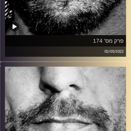
פרק מס' 174
02/05/2022
זיפים, מוזיקה מחוספסת של הופעות חיות. הרבה ג'אם, רוק,
בלוז, bluegrass, ג'אז, Fאנק, פרוגרסיב ואפילו אלקטרוניקה.
כל מה שחי, אמיתי ונושם.
עם שמוליק רגב.
קרדיט תמונות:
David Goehring