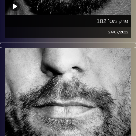
פרק מס' 182
24/07/2022
זיפים, מוזיקה מחוספסת של הופעות חיות. הרבה ג'אם, רוק,
בלוז, bluegrass, ג'אז, Fאנק, פרוגרסיב ואפילו אלקטרוניקה.
כל מה שחי, אמיתי ונושם.
עם שמוליק רגב.
קרדיט תמונות:
David Goehring