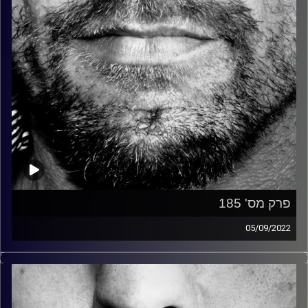
פרק מס' 185
05/09/2022
זיפים, מוזיקה מחוספסת של הופעות חיות. הרבה ג'אם, רוק,
בלוז, bluegrass, ג'אז, Fאנק, פרוגרסיב ואפילו אלקטרוניקה.
כל מה שחי, אמיתי ונושם.
עם שמוליק רגב.