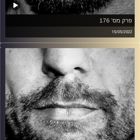
פרק מס' 176
15/05/2022
זיפים, מוזיקה מחוספסת של הופעות חיות. הרבה ג'אם, רוק,
בלוז, bluegrass, ג'אז, Fאנק, פרוגרסיב ואפילו אלקטרוניקה.
כל מה שחי, אמיתי ונושם.
עם שמוליק רגב.
קרדיט תמונות:
David Goehring