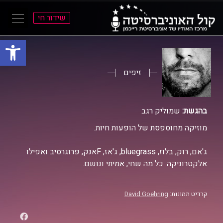
שידור חי
פתח סרגל
ל
ל
תוכן
תפריט
ראשי
ראשי
זיפים
בהגשת:
שמוליק רגב
מוזיקה מחוספסת של הופעות חיות.
ג'אם, רוק, בלוז, bluegrass, ג'אז, Fאנק, פרוגרסיב ואפילו
אלקטרוניקה. כל מה שחי, אמיתי ונושם.
קרדיט תמונות:
David Goehring