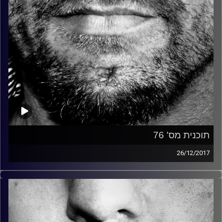
תוכנית מס' 76
26/12/2017
זיפים, מוזיקה מחוספסת של הופעות חיות. הרבה ג'אם, רוק,
בלוז, bluegrass, ג'אז, Fאנק, פרוגרסיב ואפילו אלקטרוניקה.
כל מה שחי, אמיתי ונושם.
עם שמוליק רגב.