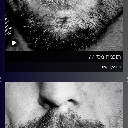
תוכנית מס' 77
09/01/2018
זיפים, מוזיקה מחוספסת של הופעות חיות. הרבה ג'אם, רוק,
בלוז, bluegrass, ג'אז, Fאנק, פרוגרסיב ואפילו אלקטרוניקה.
כל מה שחי, אמיתי ונושם.
עם שמוליק רגב.
קרדיט תמונות:
David Goehring