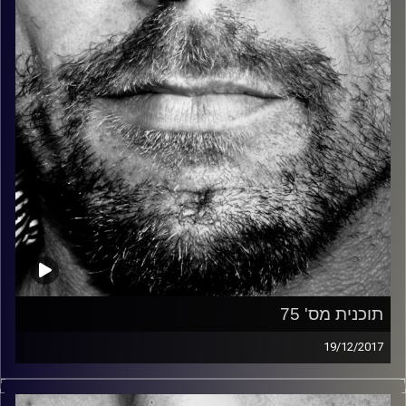
קרדיט תמונות:
David Goehring
תוכנית מס' 75
19/12/2017
זיפים, מוזיקה מחוספסת של הופעות חיות. הרבה ג'אם, רוק,
בלוז, bluegrass, ג'אז, Fאנק, פרוגרסיב ואפילו אלקטרוניקה.