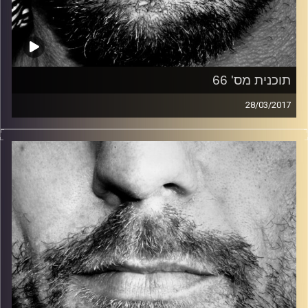
תוכנית מס' 66
28/03/2017
זיפים, מוזיקה מחוספסת של הופעות חיות. הרבה ג'אם, רוק,
בלוז, bluegrass, ג'אז, Fאנק, פרוגרסיב ואפילו אלקטרוניקה.
כל מה שחי, אמיתי ונושם.
עם שמוליק רגב.
קרדיט תמונות:
David Goehring