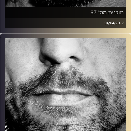
תוכנית מס' 67
04/04/2017
זיפים, מוזיקה מחוספסת של הופעות חיות. הרבה ג'אם, רוק,
בלוז, bluegrass, ג'אז, Fאנק, פרוגרסיב ואפילו אלקטרוניקה.
כל מה שחי, אמיתי ונושם.
עם שמוליק רגב.
קרדיט תמונות:
David Goehring