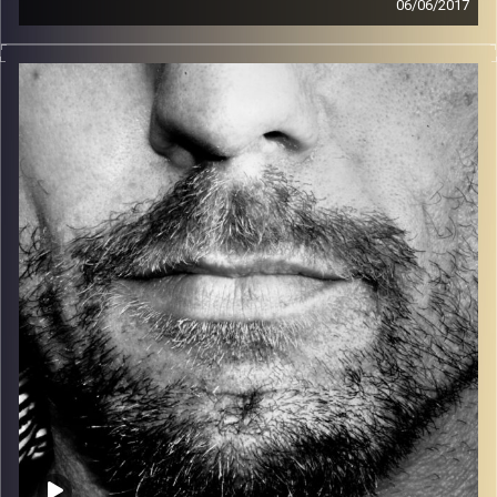
06/06/2017
זיפים, מוזיקה מחוספסת של הופעות חיות. הרבה ג'אם, רוק,
בלוז, bluegrass, ג'אז, Fאנק, פרוגרסיב ואפילו אלקטרוניקה.
כל מה שחי, אמיתי ונושם.
עם שמוליק רגב.
קרדיט תמונות:
David Goehring