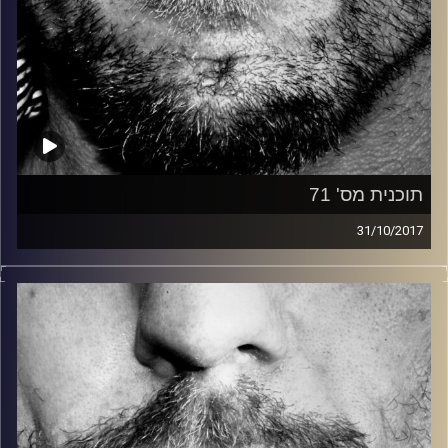
תוכנית מס' 71
31/10/2017
זיפים, מוזיקה מחוספסת של הופעות חיות. הרבה ג'אם, רוק,
בלוז, bluegrass, ג'אז, Fאנק, פרוגרסיב ואפילו אלקטרוניקה.
כל מה שחי, אמיתי ונושם.
עם שמוליק רגב.
קרדיט תמונות:
David Goehring