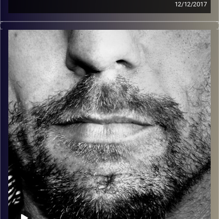
12/12/2017
זיפים, מוזיקה מחוספסת של הופעות חיות. הרבה ג'אם, רוק,
בלוז, bluegrass, ג'אז, Fאנק, פרוגרסיב ואפילו אלקטרוניקה.
כל מה שחי, אמיתי ונושם.
עם שמוליק רגב.
קרדיט תמונות:
David Goehring