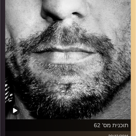
כל מה שחי, אמיתי ונושם.
עם שמוליק רגב.
קרדיט תמונות:
David Goehring
תוכנית מס' 62