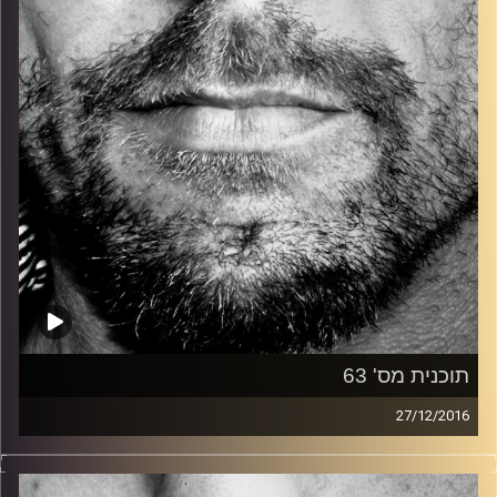
קרדיט תמונות:
David Goehring
תוכנית מס' 63
27/12/2016
זיפים, מוזיקה מחוספסת של הופעות חיות. הרבה ג'אם, רוק,
בלוז, bluegrass, ג'אז, Fאנק, פרוגרסיב ואפילו אלקטרוניקה.