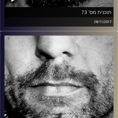
תוכנית מס' 73
28/11/2017
זיפים, מוזיקה מחוספסת של הופעות חיות. הרבה ג'אם, רוק,
בלוז, bluegrass, ג'אז, Fאנק, פרוגרסיב ואפילו אלקטרוניקה.
כל מה שחי, אמיתי ונושם.
עם שמוליק רגב.
קרדיט תמונות:
David Goehring