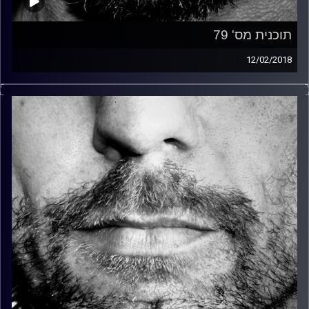
תוכנית מס' 79
12/02/2018
זיפים, מוזיקה מחוספסת של הופעות חיות. הרבה ג'אם, רוק,
בלוז, bluegrass, ג'אז, Fאנק, פרוגרסיב ואפילו אלקטרוניקה.
כל מה שחי, אמיתי ונושם.
עם שמוליק רגב.
קרדיט תמונות:
David Goehring