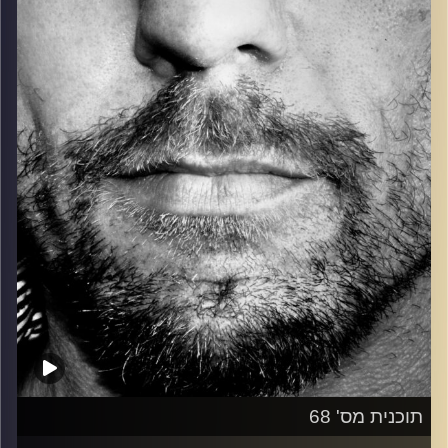
כל מה שחי, אמיתי ונושם.
עם שמוליק רגב.
קרדיט תמונות:
David Goehring
תוכנית מס' 68