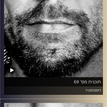
קרדיט תמונות:
David Goehring
תוכנית מס' 69
11/07/2017
זיפים, מוזיקה מחוספסת של הופעות חיות. הרבה ג'אם, רוק,
בלוז, bluegrass, ג'אז, Fאנק, פרוגרסיב ואפילו אלקטרוניקה.