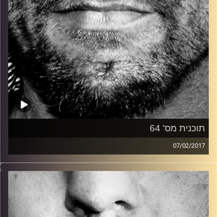
תוכנית מס' 64
07/02/2017
זיפים, מוזיקה מחוספסת של הופעות חיות. הרבה ג'אם, רוק,
בלוז, bluegrass, ג'אז, Fאנק, פרוגרסיב ואפילו אלקטרוניקה.
כל מה שחי, אמיתי ונושם.
עם שמוליק רגב.