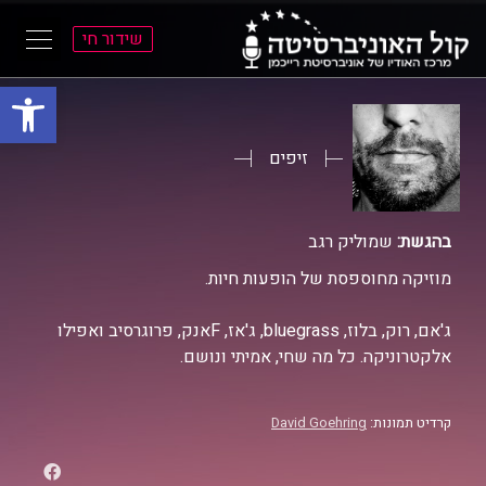
שידור חי
פתח סרגל
ל
ל
תוכן
תפריט
ראשי
ראשי
זיפים
בהגשת:
שמוליק רגב
מוזיקה מחוספסת של הופעות חיות.
ג'אם, רוק, בלוז, bluegrass, ג'אז, Fאנק, פרוגרסיב ואפילו
אלקטרוניקה. כל מה שחי, אמיתי ונושם.
קרדיט תמונות:
David Goehring