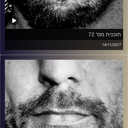
תוכנית מס' 72
14/11/2017
זיפים, מוזיקה מחוספסת של הופעות חיות. הרבה ג'אם, רוק,
בלוז, bluegrass, ג'אז, Fאנק, פרוגרסיב ואפילו אלקטרוניקה.
כל מה שחי, אמיתי ונושם.
עם שמוליק רגב.
קרדיט תמונות:
David Goehring