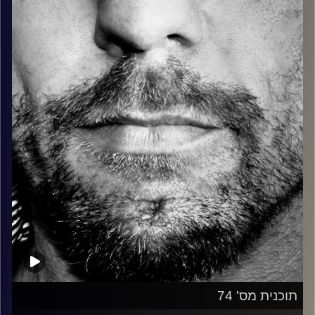
כל מה שחי, אמיתי ונושם.
עם שמוליק רגב.
קרדיט תמונות:
David Goehring
תוכנית מס' 74