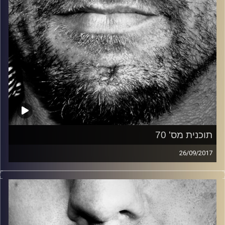
תוכנית מס' 70
26/09/2017
זיפים, מוזיקה מחוספסת של הופעות חיות. הרבה ג'אם, רוק,
בלוז, bluegrass, ג'אז, Fאנק, פרוגרסיב ואפילו אלקטרוניקה.
כל מה שחי, אמיתי ונושם.
עם שמוליק רגב.