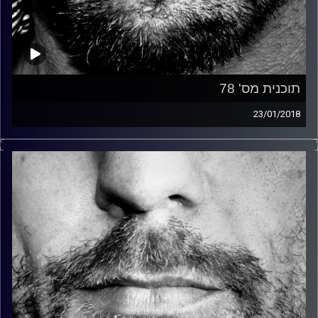
תוכנית מס' 78
23/01/2018
זיפים, מוזיקה מחוספסת של הופעות חיות. הרבה ג'אם, רוק,
בלוז, bluegrass, ג'אז, Fאנק, פרוגרסיב ואפילו אלקטרוניקה.
כל מה שחי, אמיתי ונושם.
עם שמוליק רגב.
קרדיט תמונות:
David Goehring