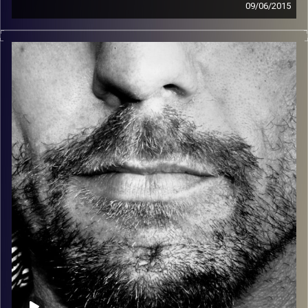
09/06/2015
זיפים, מוזיקה מחוספסת של הופעות חיות. הרבה ג'אם, רוק,
בלוז, bluegrass, ג'אז, Fאנק, פרוגרסיב ואפילו אלקטרוניקה.
כל מה שחי, אמיתי ונושם.
עם שמוליק רגב.
קרדיט תמונות:
David Goehring