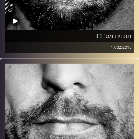
תוכנית מס' 11
17/02/2015
זיפים, מוזיקה מחוספסת של הופעות חיות. הרבה ג'אם, רוק,
בלוז, bluegrass, ג'אז, Fאנק, פרוגרסיב ואפילו אלקטרוניקה.
כל מה שחי, אמיתי ונושם.
עם שמוליק רגב.
קרדיט תמונות:
David Goehring