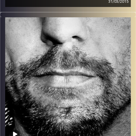
31/03/2015
זיפים, מוזיקה מחוספסת של הופעות חיות. הרבה ג'אם, רוק,
בלוז, bluegrass, ג'אז, Fאנק, פרוגרסיב ואפילו אלקטרוניקה.
כל מה שחי, אמיתי ונושם.
עם שמוליק רגב.
קרדיט תמונות:
David Goehring