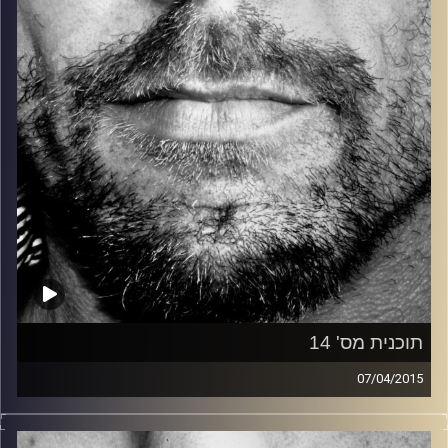
קרדיט תמונות:
David Goehring
תוכנית מס' 14
07/04/2015
זיפים, מוזיקה מחוספסת של הופעות חיות. הרבה ג'אם, רוק,
בלוז, bluegrass, ג'אז, Fאנק, פרוגרסיב ואפילו אלקטרוניקה.