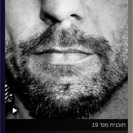
כל מה שחי, אמיתי ונושם.
עם שמוליק רגב.
קרדיט תמונות:
David Goehring
תוכנית מס' 19