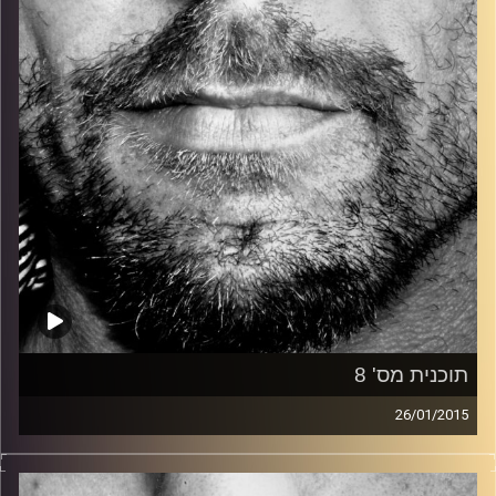
קרדיט תמונות:
David Goehring
תוכנית מס' 8
26/01/2015
זיפים, מוזיקה מחוספסת של הופעות חיות. הרבה ג'אם, רוק,
בלוז, bluegrass, ג'אז, Fאנק, פרוגרסיב ואפילו אלקטרוניקה.