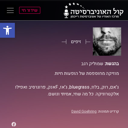
שידור חי
פתח סרגל
ל
ל
תוכן
תפריט
ראשי
ראשי
זיפים
בהגשת:
שמוליק רגב
מוזיקה מחוספסת של הופעות חיות.
ג'אם, רוק, בלוז, bluegrass, ג'אז, Fאנק, פרוגרסיב ואפילו
אלקטרוניקה. כל מה שחי, אמיתי ונושם.
קרדיט תמונות:
David Goehring