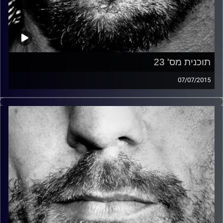
תוכנית מס' 23
07/07/2015
זיפים, מוזיקה מחוספסת של הופעות חיות. הרבה ג'אם, רוק,
בלוז, bluegrass, ג'אז, Fאנק, פרוגרסיב ואפילו אלקטרוניקה.
כל מה שחי, אמיתי ונושם.
עם שמוליק רגב.
קרדיט תמונות:
David Goehring