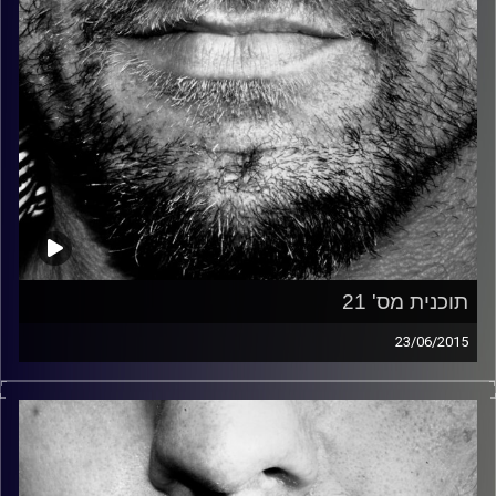
תוכנית מס' 21
23/06/2015
זיפים, מוזיקה מחוספסת של הופעות חיות. הרבה ג'אם, רוק,
בלוז, bluegrass, ג'אז, Fאנק, פרוגרסיב ואפילו אלקטרוניקה.
כל מה שחי, אמיתי ונושם.
עם שמוליק רגב.