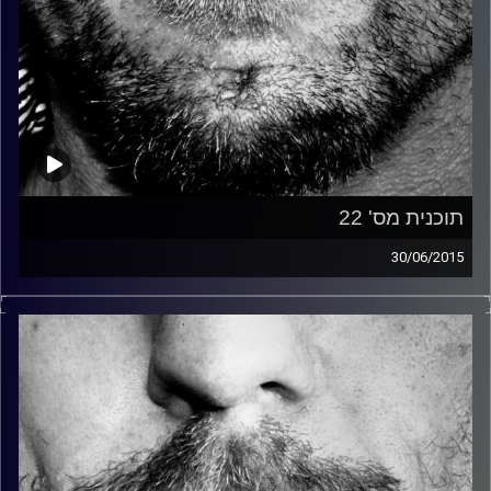
תוכנית מס' 22
30/06/2015
זיפים, מוזיקה מחוספסת של הופעות חיות. הרבה ג'אם, רוק,
בלוז, bluegrass, ג'אז, Fאנק, פרוגרסיב ואפילו אלקטרוניקה.
כל מה שחי, אמיתי ונושם.
עם שמוליק רגב.
קרדיט תמונות:
David Goehring