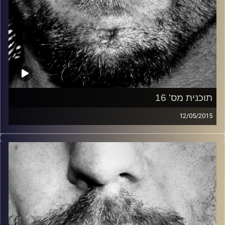
תוכנית מס' 16
12/05/2015
זיפים, מוזיקה מחוספסת של הופעות חיות. הרבה ג'אם, רוק,
בלוז, bluegrass, ג'אז, Fאנק, פרוגרסיב ואפילו אלקטרוניקה.
כל מה שחי, אמיתי ונושם.
עם שמוליק רגב.
קרדיט תמונות:
David Goehring