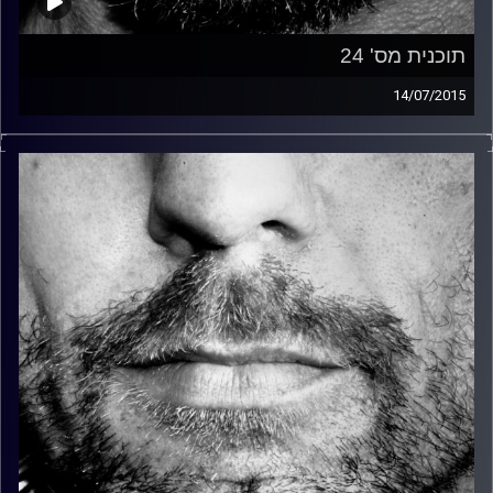
תוכנית מס' 24
14/07/2015
זיפים, מוזיקה מחוספסת של הופעות חיות. הרבה ג'אם, רוק,
בלוז, bluegrass, ג'אז, Fאנק, פרוגרסיב ואפילו אלקטרוניקה.
כל מה שחי, אמיתי ונושם.
עם שמוליק רגב.
קרדיט תמונות:
David Goehring