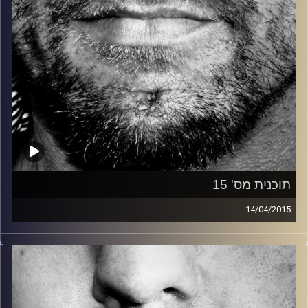
תוכנית מס' 15
14/04/2015
זיפים, מוזיקה מחוספסת של הופעות חיות. הרבה ג'אם, רוק,
בלוז, bluegrass, ג'אז, Fאנק, פרוגרסיב ואפילו אלקטרוניקה.
כל מה שחי, אמיתי ונושם.
עם שמוליק רגב.