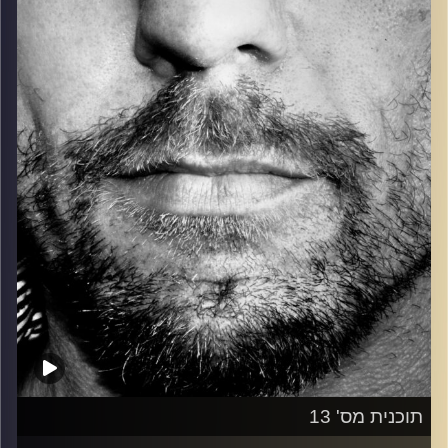
כל מה שחי, אמיתי ונושם.
עם שמוליק רגב.
קרדיט תמונות:
David Goehring
תוכנית מס' 13