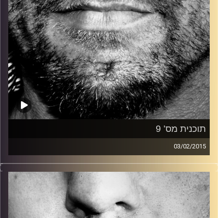
תוכנית מס' 9
03/02/2015
זיפים, מוזיקה מחוספסת של הופעות חיות. הרבה ג'אם, רוק,
בלוז, bluegrass, ג'אז, Fאנק, פרוגרסיב ואפילו אלקטרוניקה.
כל מה שחי, אמיתי ונושם.
עם שמוליק רגב.