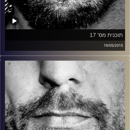
תוכנית מס' 17
19/05/2015
זיפים, מוזיקה מחוספסת של הופעות חיות. הרבה ג'אם, רוק,
בלוז, bluegrass, ג'אז, Fאנק, פרוגרסיב ואפילו אלקטרוניקה.
כל מה שחי, אמיתי ונושם.
עם שמוליק רגב.
קרדיט תמונות:
David Goehring