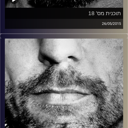
תוכנית מס' 18
26/05/2015
זיפים, מוזיקה מחוספסת של הופעות חיות. הרבה ג'אם, רוק,
בלוז, bluegrass, ג'אז, Fאנק, פרוגרסיב ואפילו אלקטרוניקה.
כל מה שחי, אמיתי ונושם.
עם שמוליק רגב.
קרדיט תמונות:
David Goehring