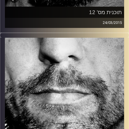
תוכנית מס' 12
24/03/2015
זיפים, מוזיקה מחוספסת של הופעות חיות. הרבה ג'אם, רוק,
בלוז, bluegrass, ג'אז, Fאנק, פרוגרסיב ואפילו אלקטרוניקה.
כל מה שחי, אמיתי ונושם.
עם שמוליק רגב.
קרדיט תמונות:
David Goehring