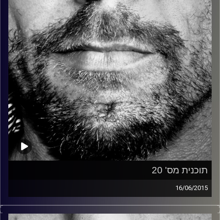
קרדיט תמונות:
David Goehring
תוכנית מס' 20
16/06/2015
זיפים, מוזיקה מחוספסת של הופעות חיות. הרבה ג'אם, רוק,
בלוז, bluegrass, ג'אז, Fאנק, פרוגרסיב ואפילו אלקטרוניקה.