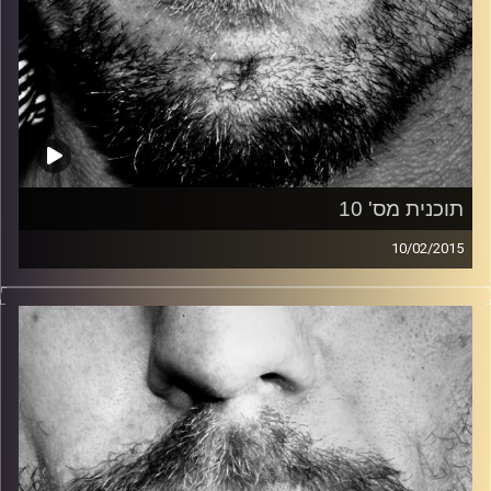
תוכנית מס' 10
10/02/2015
זיפים, מוזיקה מחוספסת של הופעות חיות. הרבה ג'אם, רוק,
בלוז, bluegrass, ג'אז, Fאנק, פרוגרסיב ואפילו אלקטרוניקה.
כל מה שחי, אמיתי ונושם.
עם שמוליק רגב.
קרדיט תמונות:
David Goehring