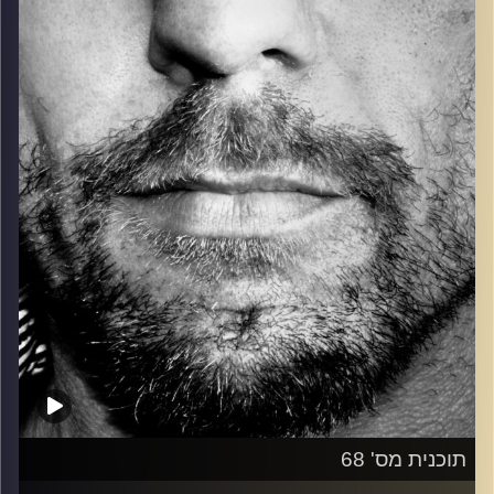
כל מה שחי, אמיתי ונושם.
עם שמוליק רגב.
קרדיט תמונות:
David Goehring
תוכנית מס' 68