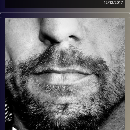
12/12/2017
זיפים, מוזיקה מחוספסת של הופעות חיות. הרבה ג'אם, רוק,
בלוז, bluegrass, ג'אז, Fאנק, פרוגרסיב ואפילו אלקטרוניקה.
כל מה שחי, אמיתי ונושם.
עם שמוליק רגב.
קרדיט תמונות:
David Goehring