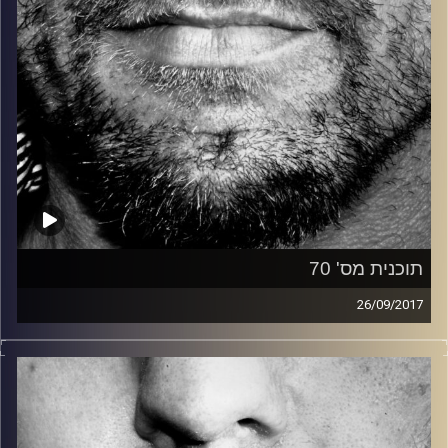
תוכנית מס' 70
26/09/2017
זיפים, מוזיקה מחוספסת של הופעות חיות. הרבה ג'אם, רוק,
בלוז, bluegrass, ג'אז, Fאנק, פרוגרסיב ואפילו אלקטרוניקה.
כל מה שחי, אמיתי ונושם.
עם שמוליק רגב.