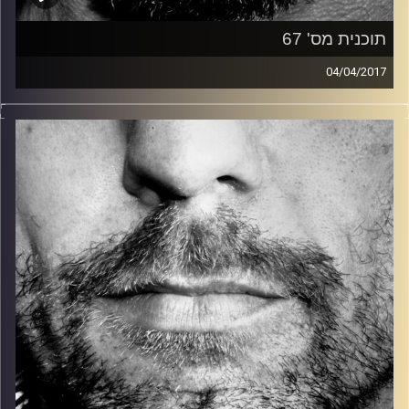
תוכנית מס' 67
04/04/2017
זיפים, מוזיקה מחוספסת של הופעות חיות. הרבה ג'אם, רוק,
בלוז, bluegrass, ג'אז, Fאנק, פרוגרסיב ואפילו אלקטרוניקה.
כל מה שחי, אמיתי ונושם.
עם שמוליק רגב.
קרדיט תמונות:
David Goehring