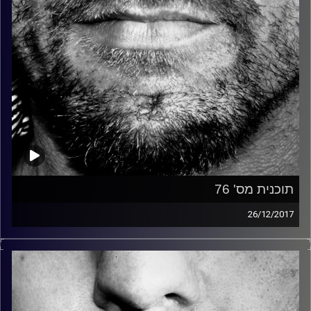
תוכנית מס' 76
26/12/2017
זיפים, מוזיקה מחוספסת של הופעות חיות. הרבה ג'אם, רוק,
בלוז, bluegrass, ג'אז, Fאנק, פרוגרסיב ואפילו אלקטרוניקה.
כל מה שחי, אמיתי ונושם.
עם שמוליק רגב.