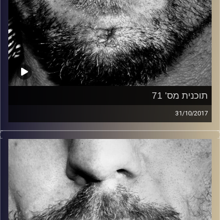
תוכנית מס' 71
31/10/2017
זיפים, מוזיקה מחוספסת של הופעות חיות. הרבה ג'אם, רוק,
בלוז, bluegrass, ג'אז, Fאנק, פרוגרסיב ואפילו אלקטרוניקה.
כל מה שחי, אמיתי ונושם.
עם שמוליק רגב.
קרדיט תמונות:
David Goehring