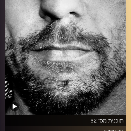
כל מה שחי, אמיתי ונושם.
עם שמוליק רגב.
קרדיט תמונות:
David Goehring
תוכנית מס' 62