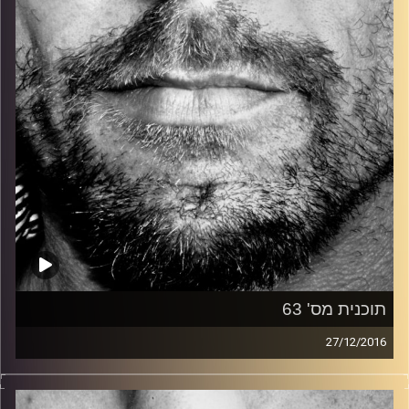
קרדיט תמונות:
David Goehring
תוכנית מס' 63
27/12/2016
זיפים, מוזיקה מחוספסת של הופעות חיות. הרבה ג'אם, רוק,
בלוז, bluegrass, ג'אז, Fאנק, פרוגרסיב ואפילו אלקטרוניקה.