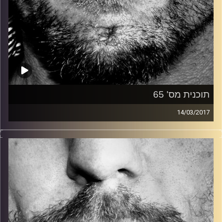
תוכנית מס' 65
14/03/2017
זיפים, מוזיקה מחוספסת של הופעות חיות. הרבה ג'אם, רוק,
בלוז, bluegrass, ג'אז, Fאנק, פרוגרסיב ואפילו אלקטרוניקה.
כל מה שחי, אמיתי ונושם.
עם שמוליק רגב.
קרדיט תמונות:
David Goehring