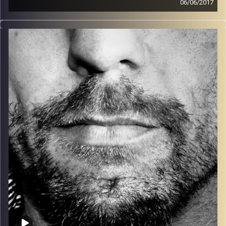
06/06/2017
זיפים, מוזיקה מחוספסת של הופעות חיות. הרבה ג'אם, רוק,
בלוז, bluegrass, ג'אז, Fאנק, פרוגרסיב ואפילו אלקטרוניקה.
כל מה שחי, אמיתי ונושם.
עם שמוליק רגב.
קרדיט תמונות:
David Goehring