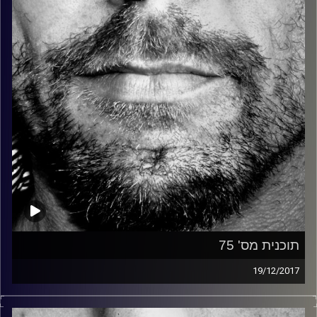
קרדיט תמונות:
David Goehring
תוכנית מס' 75
19/12/2017
זיפים, מוזיקה מחוספסת של הופעות חיות. הרבה ג'אם, רוק,
בלוז, bluegrass, ג'אז, Fאנק, פרוגרסיב ואפילו אלקטרוניקה.