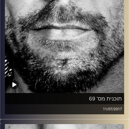
קרדיט תמונות:
David Goehring
תוכנית מס' 69
11/07/2017
זיפים, מוזיקה מחוספסת של הופעות חיות. הרבה ג'אם, רוק,
בלוז, bluegrass, ג'אז, Fאנק, פרוגרסיב ואפילו אלקטרוניקה.