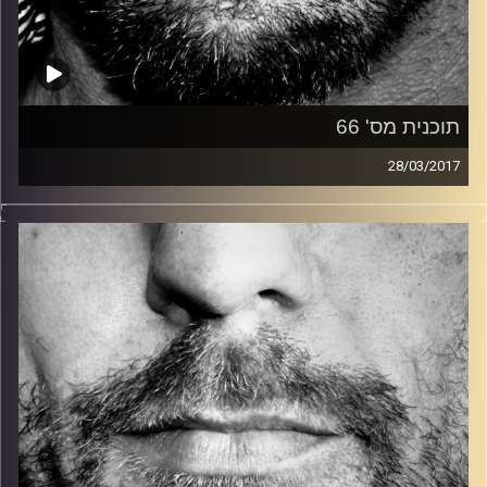
תוכנית מס' 66
28/03/2017
זיפים, מוזיקה מחוספסת של הופעות חיות. הרבה ג'אם, רוק,
בלוז, bluegrass, ג'אז, Fאנק, פרוגרסיב ואפילו אלקטרוניקה.
כל מה שחי, אמיתי ונושם.
עם שמוליק רגב.
קרדיט תמונות:
David Goehring