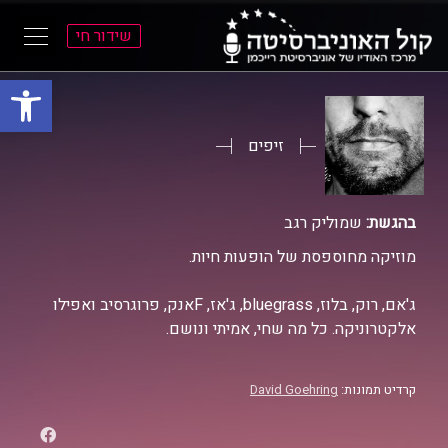
שידור חי
פתח סרגל
ל
ל
תוכן
תפריט
ראשי
ראשי
זיפים
בהגשת:
שמוליק רגב
מוזיקה מחוספסת של הופעות חיות.
ג'אם, רוק, בלוז, bluegrass, ג'אז, Fאנק, פרוגרסיב ואפילו
אלקטרוניקה. כל מה שחי, אמיתי ונושם.
קרדיט תמונות:
David Goehring