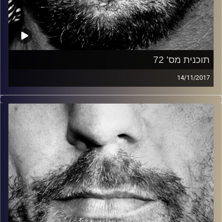
תוכנית מס' 72
14/11/2017
זיפים, מוזיקה מחוספסת של הופעות חיות. הרבה ג'אם, רוק,
בלוז, bluegrass, ג'אז, Fאנק, פרוגרסיב ואפילו אלקטרוניקה.
כל מה שחי, אמיתי ונושם.
עם שמוליק רגב.
קרדיט תמונות:
David Goehring