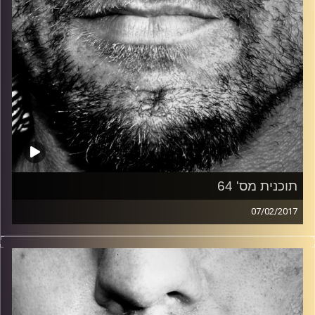
תוכנית מס' 64
07/02/2017
זיפים, מוזיקה מחוספסת של הופעות חיות. הרבה ג'אם, רוק,
בלוז, bluegrass, ג'אז, Fאנק, פרוגרסיב ואפילו אלקטרוניקה.
כל מה שחי, אמיתי ונושם.
עם שמוליק רגב.