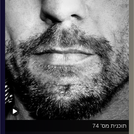
כל מה שחי, אמיתי ונושם.
עם שמוליק רגב.
קרדיט תמונות:
David Goehring
תוכנית מס' 74