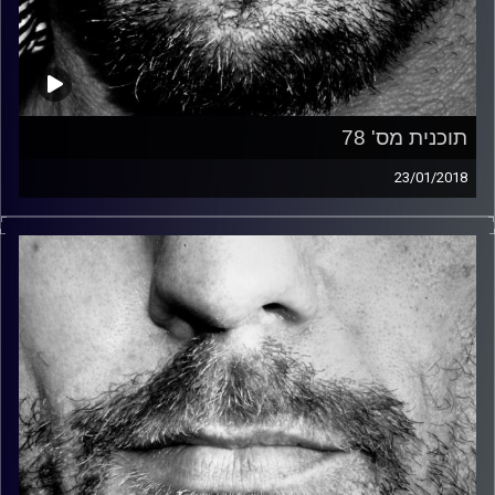
תוכנית מס' 78
23/01/2018
זיפים, מוזיקה מחוספסת של הופעות חיות. הרבה ג'אם, רוק,
בלוז, bluegrass, ג'אז, Fאנק, פרוגרסיב ואפילו אלקטרוניקה.
כל מה שחי, אמיתי ונושם.
עם שמוליק רגב.
קרדיט תמונות:
David Goehring