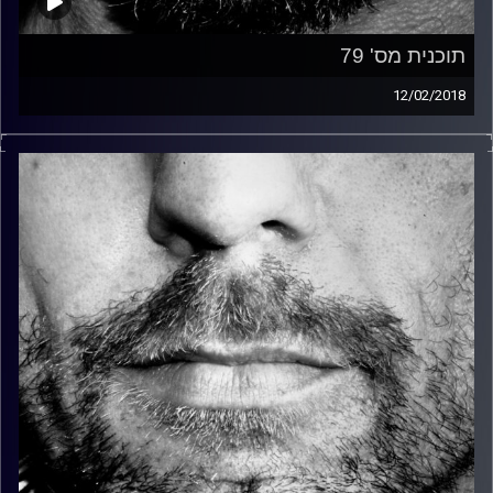
תוכנית מס' 79
12/02/2018
זיפים, מוזיקה מחוספסת של הופעות חיות. הרבה ג'אם, רוק,
בלוז, bluegrass, ג'אז, Fאנק, פרוגרסיב ואפילו אלקטרוניקה.
כל מה שחי, אמיתי ונושם.
עם שמוליק רגב.
קרדיט תמונות:
David Goehring