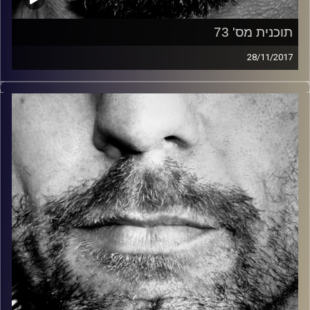
תוכנית מס' 73
28/11/2017
זיפים, מוזיקה מחוספסת של הופעות חיות. הרבה ג'אם, רוק,
בלוז, bluegrass, ג'אז, Fאנק, פרוגרסיב ואפילו אלקטרוניקה.
כל מה שחי, אמיתי ונושם.
עם שמוליק רגב.
קרדיט תמונות:
David Goehring