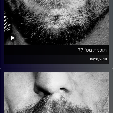
תוכנית מס' 77
09/01/2018
זיפים, מוזיקה מחוספסת של הופעות חיות. הרבה ג'אם, רוק,
בלוז, bluegrass, ג'אז, Fאנק, פרוגרסיב ואפילו אלקטרוניקה.
כל מה שחי, אמיתי ונושם.
עם שמוליק רגב.
קרדיט תמונות:
David Goehring