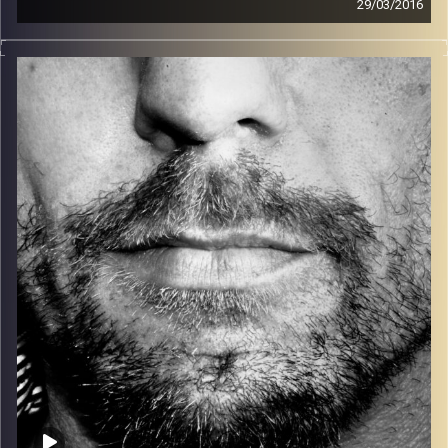
29/03/2016
זיפים, מוזיקה מחוספסת של הופעות חיות. הרבה ג'אם, רוק,
בלוז, bluegrass, ג'אז, Fאנק, פרוגרסיב ואפילו אלקטרוניקה.
כל מה שחי, אמיתי ונושם.
עם שמוליק רגב.
קרדיט תמונות:
David Goehring