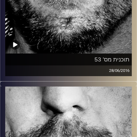
תוכנית מס' 53
28/06/2016
זיפים, מוזיקה מחוספסת של הופעות חיות. הרבה ג'אם, רוק,
בלוז, bluegrass, ג'אז, Fאנק, פרוגרסיב ואפילו אלקטרוניקה.
כל מה שחי, אמיתי ונושם.
עם שמוליק רגב.
קרדיט תמונות:
David Goehring