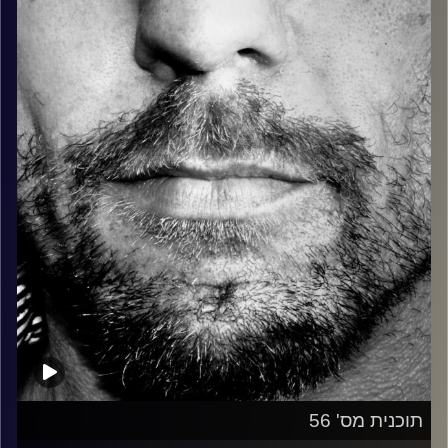
כל מה שחי, אמיתי ונושם.
עם שמוליק רגב.
קרדיט תמונות:
David Goehring
תוכנית מס' 56