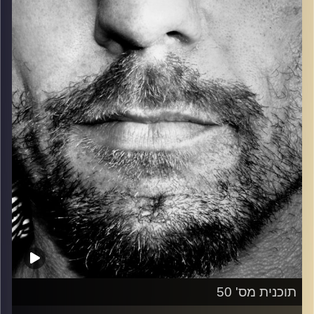
כל מה שחי, אמיתי ונושם.
עם שמוליק רגב.
קרדיט תמונות:
David Goehring
תוכנית מס' 50