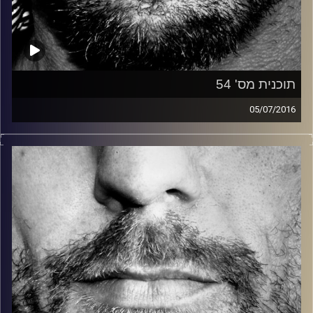
תוכנית מס' 54
05/07/2016
זיפים, מוזיקה מחוספסת של הופעות חיות. הרבה ג'אם, רוק,
בלוז, bluegrass, ג'אז, Fאנק, פרוגרסיב ואפילו אלקטרוניקה.
כל מה שחי, אמיתי ונושם.
עם שמוליק רגב.
קרדיט תמונות:
David Goehring