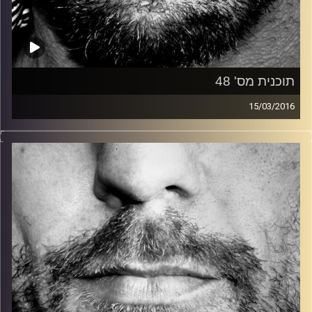
תוכנית מס' 48
15/03/2016
זיפים, מוזיקה מחוספסת של הופעות חיות. הרבה ג'אם, רוק,
בלוז, bluegrass, ג'אז, Fאנק, פרוגרסיב ואפילו אלקטרוניקה.
כל מה שחי, אמיתי ונושם.
עם שמוליק רגב.
קרדיט תמונות:
David Goehring