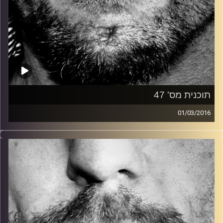
תוכנית מס' 47
01/03/2016
זיפים, מוזיקה מחוספסת של הופעות חיות. הרבה ג'אם, רוק,
בלוז, bluegrass, ג'אז, Fאנק, פרוגרסיב ואפילו אלקטרוניקה.
כל מה שחי, אמיתי ונושם.
עם שמוליק רגב.
קרדיט תמונות:
David Goehring