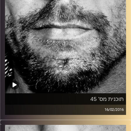
קרדיט תמונות:
David Goehring
תוכנית מס' 45
16/02/2016
זיפים, מוזיקה מחוספסת של הופעות חיות. הרבה ג'אם, רוק,
בלוז, bluegrass, ג'אז, Fאנק, פרוגרסיב ואפילו אלקטרוניקה.