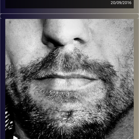
20/09/2016
זיפים, מוזיקה מחוספסת של הופעות חיות. הרבה ג'אם, רוק,
בלוז, bluegrass, ג'אז, Fאנק, פרוגרסיב ואפילו אלקטרוניקה.
כל מה שחי, אמיתי ונושם.
עם שמוליק רגב.
קרדיט תמונות:
David Goehring