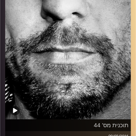
כל מה שחי, אמיתי ונושם.
עם שמוליק רגב.
קרדיט תמונות:
David Goehring
תוכנית מס' 44