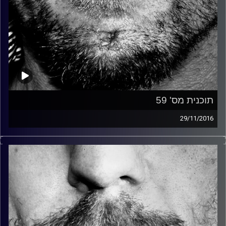
תוכנית מס' 59
29/11/2016
זיפים, מוזיקה מחוספסת של הופעות חיות. הרבה ג'אם, רוק,
בלוז, bluegrass, ג'אז, Fאנק, פרוגרסיב ואפילו אלקטרוניקה.
כל מה שחי, אמיתי ונושם.
עם שמוליק רגב.
קרדיט תמונות:
David Goehring