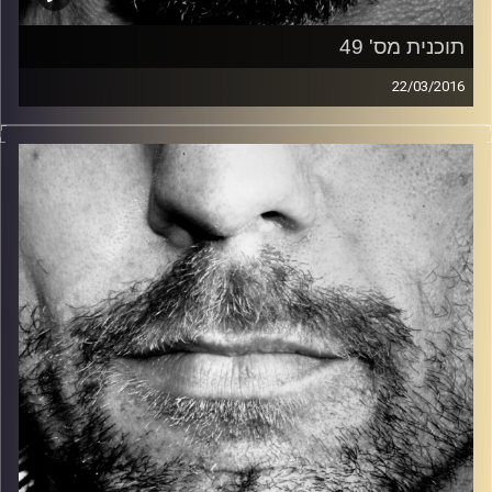
תוכנית מס' 49
22/03/2016
זיפים, מוזיקה מחוספסת של הופעות חיות. הרבה ג'אם, רוק,
בלוז, bluegrass, ג'אז, Fאנק, פרוגרסיב ואפילו אלקטרוניקה.
כל מה שחי, אמיתי ונושם.
עם שמוליק רגב.
קרדיט תמונות:
David Goehring