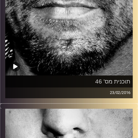
תוכנית מס' 46
23/02/2016
זיפים, מוזיקה מחוספסת של הופעות חיות. הרבה ג'אם, רוק,
בלוז, bluegrass, ג'אז, Fאנק, פרוגרסיב ואפילו אלקטרוניקה.
כל מה שחי, אמיתי ונושם.
עם שמוליק רגב.