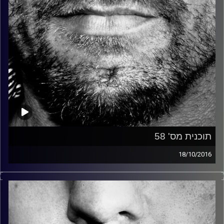
תוכנית מס' 58
18/10/2016
זיפים, מוזיקה מחוספסת של הופעות חיות. הרבה ג'אם, רוק,
בלוז, bluegrass, ג'אז, Fאנק, פרוגרסיב ואפילו אלקטרוניקה.
כל מה שחי, אמיתי ונושם.
עם שמוליק רגב.