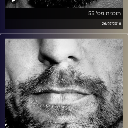
תוכנית מס' 55
26/07/2016
זיפים, מוזיקה מחוספסת של הופעות חיות. הרבה ג'אם, רוק,
בלוז, bluegrass, ג'אז, Fאנק, פרוגרסיב ואפילו אלקטרוניקה.
כל מה שחי, אמיתי ונושם.
עם שמוליק רגב.
קרדיט תמונות:
David Goehring