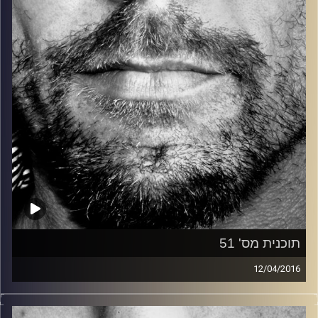
קרדיט תמונות:
David Goehring
תוכנית מס' 51
12/04/2016
זיפים, מוזיקה מחוספסת של הופעות חיות. הרבה ג'אם, רוק,
בלוז, bluegrass, ג'אז, Fאנק, פרוגרסיב ואפילו אלקטרוניקה.