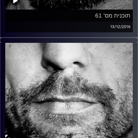
תוכנית מס' 61
13/12/2016
זיפים, מוזיקה מחוספסת של הופעות חיות. הרבה ג'אם, רוק,
בלוז, bluegrass, ג'אז, Fאנק, פרוגרסיב ואפילו אלקטרוניקה.
כל מה שחי, אמיתי ונושם.
עם שמוליק רגב.
קרדיט תמונות:
David Goehring