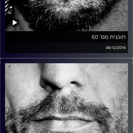
תוכנית מס' 60
06/12/2016
זיפים, מוזיקה מחוספסת של הופעות חיות. הרבה ג'אם, רוק,
בלוז, bluegrass, ג'אז, Fאנק, פרוגרסיב ואפילו אלקטרוניקה.
כל מה שחי, אמיתי ונושם.
עם שמוליק רגב.
קרדיט תמונות:
David Goehring