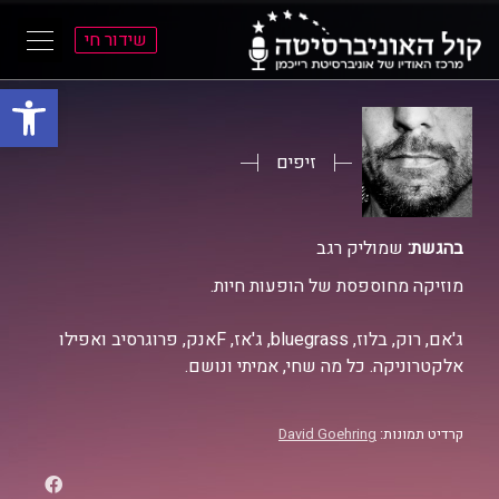
שידור חי
פתח סרגל
ל
ל
תוכן
תפריט
ראשי
ראשי
זיפים
בהגשת:
שמוליק רגב
מוזיקה מחוספסת של הופעות חיות.
ג'אם, רוק, בלוז, bluegrass, ג'אז, Fאנק, פרוגרסיב ואפילו
אלקטרוניקה. כל מה שחי, אמיתי ונושם.
קרדיט תמונות:
David Goehring