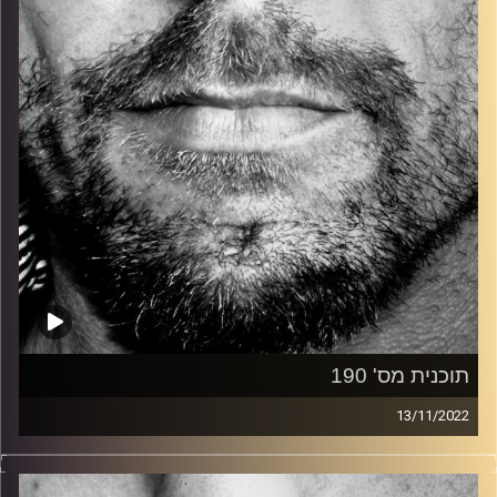
קרדיט תמונות:
David Goehring
תוכנית מס' 190
13/11/2022
זיפים, מוזיקה מחוספסת של הופעות חיות. הרבה ג'אם, רוק,
בלוז, bluegrass, ג'אז, Fאנק, פרוגרסיב ואפילו אלקטרוניקה.