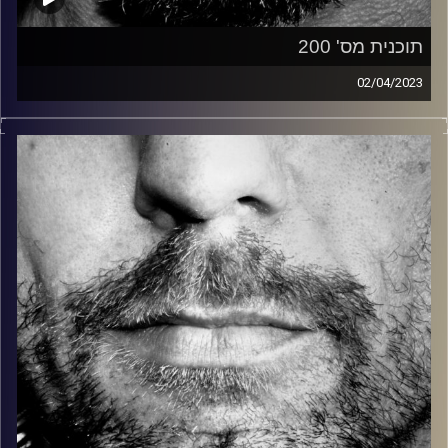
תוכנית מס' 200
02/04/2023
זיפים, מוזיקה מחוספסת של הופעות חיות. הרבה ג'אם, רוק,
בלוז, bluegrass, ג'אז, Fאנק, פרוגרסיב ואפילו אלקטרוניקה.
כל מה שחי, אמיתי ונושם.
עם שמוליק רגב.
קרדיט תמונות:
David Goehring