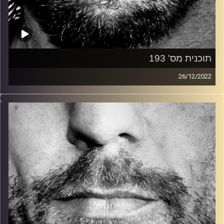
תוכנית מס' 193
26/12/2022
זיפים, מוזיקה מחוספסת של הופעות חיות. הרבה ג'אם, רוק,
בלוז, bluegrass, ג'אז, Fאנק, פרוגרסיב ואפילו אלקטרוניקה.
כל מה שחי, אמיתי ונושם.
עם שמוליק רגב.
קרדיט תמונות:
David Goehring