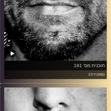
תוכנית מס' 191
27/11/2022
זיפים, מוזיקה מחוספסת של הופעות חיות. הרבה ג'אם, רוק,
בלוז, bluegrass, ג'אז, Fאנק, פרוגרסיב ואפילו אלקטרוניקה.
כל מה שחי, אמיתי ונושם.
עם שמוליק רגב.