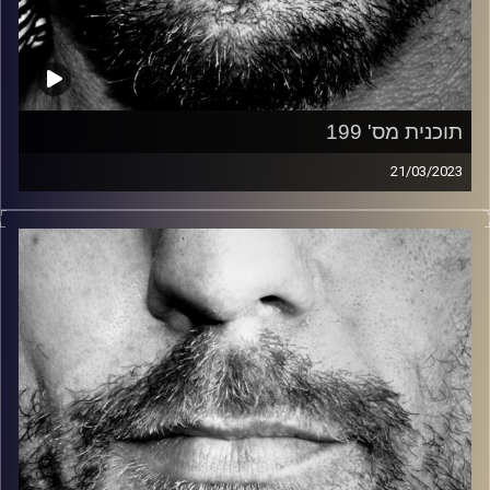
תוכנית מס' 199
21/03/2023
זיפים, מוזיקה מחוספסת של הופעות חיות. הרבה ג'אם, רוק,
בלוז, bluegrass, ג'אז, Fאנק, פרוגרסיב ואפילו אלקטרוניקה.
כל מה שחי, אמיתי ונושם.
עם שמוליק רגב.
קרדיט תמונות:
David Goehring