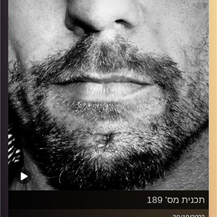
כל מה שחי, אמיתי ונושם.
עם שמוליק רגב.
קרדיט תמונות:
David Goehring
תכנית מס' 189