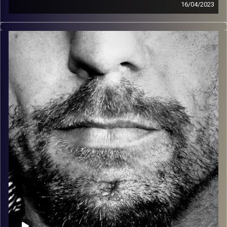
16/04/2023
זיפים, מוזיקה מחוספסת של הופעות חיות. הרבה ג'אם, רוק,
בלוז, bluegrass, ג'אז, Fאנק, פרוגרסיב ואפילו אלקטרוניקה.
כל מה שחי, אמיתי ונושם.
עם שמוליק רגב.
קרדיט תמונות:
David Goehring