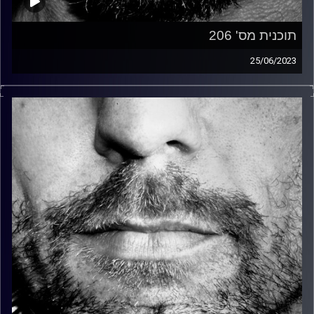
תוכנית מס' 206
25/06/2023
זיפים, מוזיקה מחוספסת של הופעות חיות. הרבה ג'אם, רוק,
בלוז, bluegrass, ג'אז, Fאנק, פרוגרסיב ואפילו אלקטרוניקה.
כל מה שחי, אמיתי ונושם.
עם שמוליק רגב.
קרדיט תמונות:
David Goehring