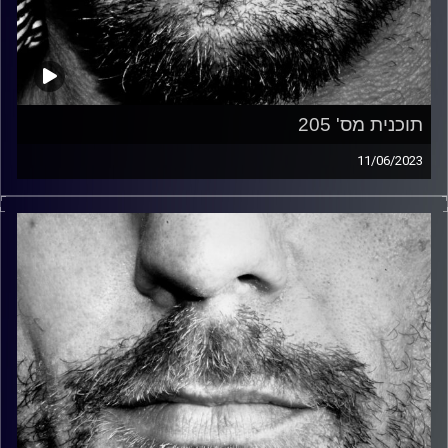
תוכנית מס' 205
11/06/2023
זיפים, מוזיקה מחוספסת של הופעות חיות. הרבה ג'אם, רוק,
בלוז, bluegrass, ג'אז, Fאנק, פרוגרסיב ואפילו אלקטרוניקה.
כל מה שחי, אמיתי ונושם.
עם שמוליק רגב.
קרדיט תמונות:
David Goehring