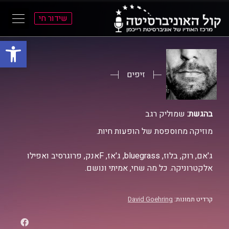
שידור חי
פתח סרגל
ל
ל
תוכן
תפריט
ראשי
ראשי
זיפים
בהגשת:
שמוליק רגב
מוזיקה מחוספסת של הופעות חיות.
ג'אם, רוק, בלוז, bluegrass, ג'אז, Fאנק, פרוגרסיב ואפילו
אלקטרוניקה. כל מה שחי, אמיתי ונושם.
קרדיט תמונות:
David Goehring