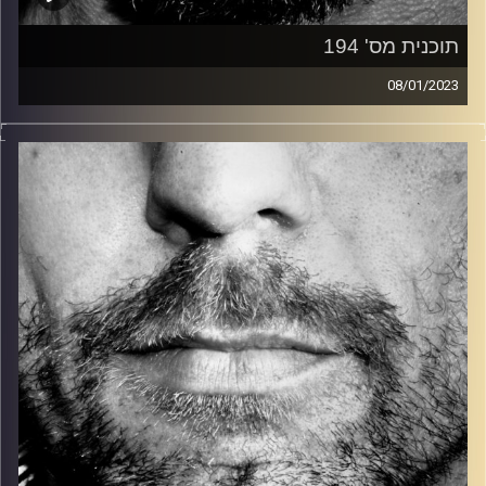
תוכנית מס' 194
08/01/2023
זיפים, מוזיקה מחוספסת של הופעות חיות. הרבה ג'אם, רוק,
בלוז, bluegrass, ג'אז, Fאנק, פרוגרסיב ואפילו אלקטרוניקה.
כל מה שחי, אמיתי ונושם.
עם שמוליק רגב.
קרדיט תמונות:
David Goehring