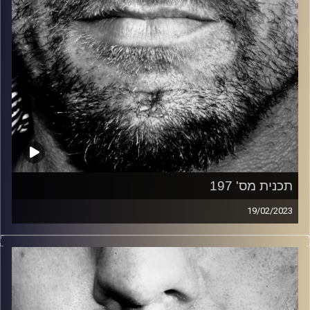
תכנית מס' 197
19/02/2023
זיפים, מוזיקה מחוספסת של הופעות חיות. הרבה ג'אם, רוק,
בלוז, bluegrass, ג'אז, Fאנק, פרוגרסיב ואפילו אלקטרוניקה.
כל מה שחי, אמיתי ונושם.
עם שמוליק רגב.