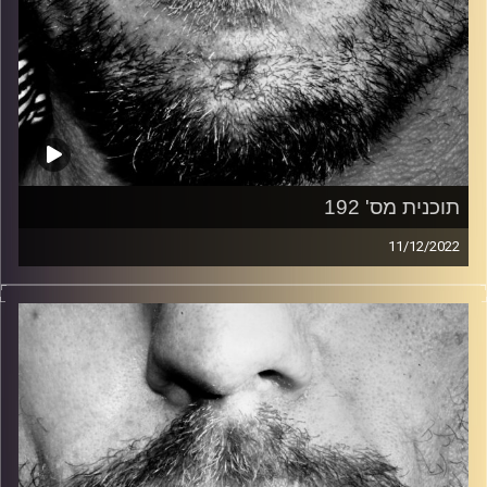
תוכנית מס' 192
11/12/2022
זיפים, מוזיקה מחוספסת של הופעות חיות. הרבה ג'אם, רוק,
בלוז, bluegrass, ג'אז, Fאנק, פרוגרסיב ואפילו אלקטרוניקה.
כל מה שחי, אמיתי ונושם.
עם שמוליק רגב.
קרדיט תמונות:
David Goehring