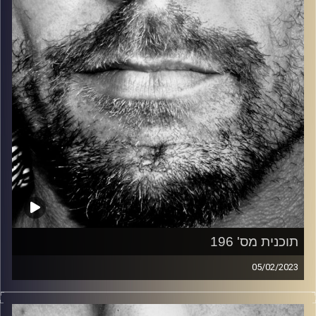
קרדיט תמונות:
David Goehring
תוכנית מס' 196
05/02/2023
זיפים, מוזיקה מחוספסת של הופעות חיות. הרבה ג'אם, רוק,
בלוז, bluegrass, ג'אז, Fאנק, פרוגרסיב ואפילו אלקטרוניקה.