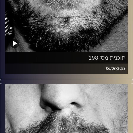
תוכנית מס' 198
06/03/2023
זיפים, מוזיקה מחוספסת של הופעות חיות. הרבה ג'אם, רוק,
בלוז, bluegrass, ג'אז, Fאנק, פרוגרסיב ואפילו אלקטרוניקה.
כל מה שחי, אמיתי ונושם.
עם שמוליק רגב.
קרדיט תמונות:
David Goehring