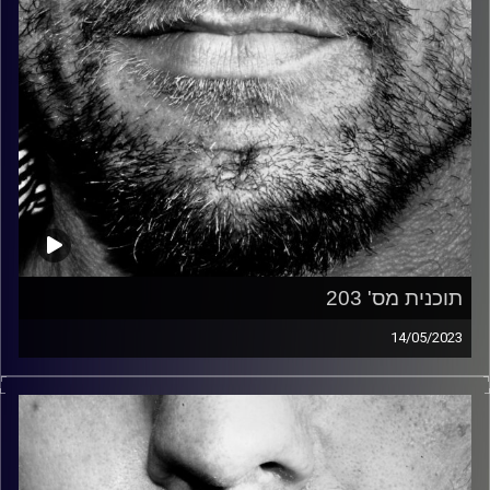
תוכנית מס' 203
14/05/2023
זיפים, מוזיקה מחוספסת של הופעות חיות. הרבה ג'אם, רוק,
בלוז, bluegrass, ג'אז, Fאנק, פרוגרסיב ואפילו אלקטרוניקה.
כל מה שחי, אמיתי ונושם.
עם שמוליק רגב.