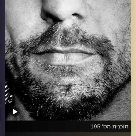
כל מה שחי, אמיתי ונושם.
עם שמוליק רגב.
קרדיט תמונות:
David Goehring
תוכנית מס' 195