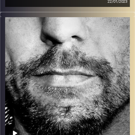
22/01/2023
זיפים, מוזיקה מחוספסת של הופעות חיות. הרבה ג'אם, רוק,
בלוז, bluegrass, ג'אז, Fאנק, פרוגרסיב ואפילו אלקטרוניקה.
כל מה שחי, אמיתי ונושם.
עם שמוליק רגב.
קרדיט תמונות:
David Goehring