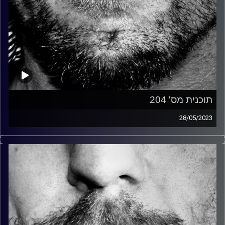
תוכנית מס' 204
28/05/2023
זיפים, מוזיקה מחוספסת של הופעות חיות. הרבה ג'אם, רוק,
בלוז, bluegrass, ג'אז, Fאנק, פרוגרסיב ואפילו אלקטרוניקה.
כל מה שחי, אמיתי ונושם.
עם שמוליק רגב.
קרדיט תמונות:
David Goehring