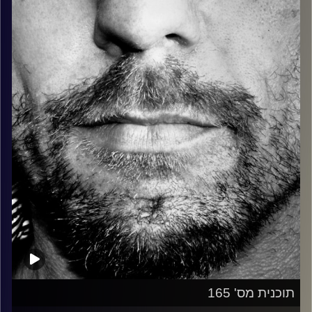
כל מה שחי, אמיתי ונושם.
עם שמוליק רגב.
קרדיט תמונות:
David Goehring
תוכנית מס' 165