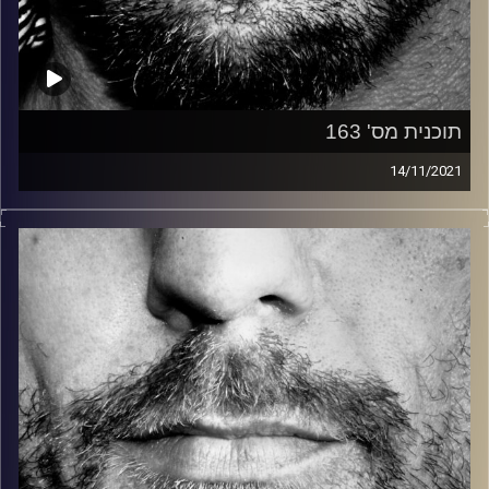
תוכנית מס' 163
14/11/2021
זיפים, מוזיקה מחוספסת של הופעות חיות. הרבה ג'אם, רוק,
בלוז, bluegrass, ג'אז, Fאנק, פרוגרסיב ואפילו אלקטרוניקה.
כל מה שחי, אמיתי ונושם.
עם שמוליק רגב.
קרדיט תמונות:
David Goehring