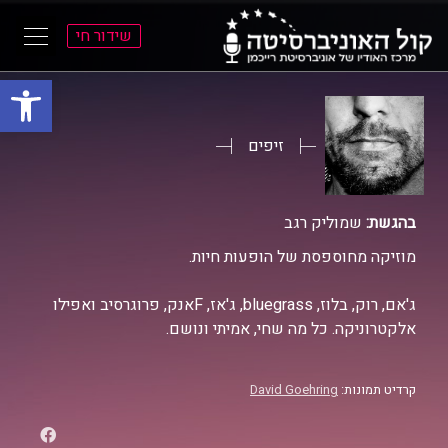
שידור חי
פתח סרגל
ל
ל
תוכן
תפריט
ראשי
ראשי
זיפים
בהגשת:
שמוליק רגב
מוזיקה מחוספסת של הופעות חיות.
ג'אם, רוק, בלוז, bluegrass, ג'אז, Fאנק, פרוגרסיב ואפילו
אלקטרוניקה. כל מה שחי, אמיתי ונושם.
קרדיט תמונות:
David Goehring