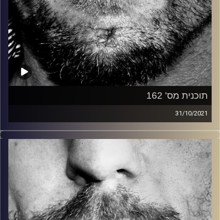
תוכנית מס' 162
31/10/2021
זיפים, מוזיקה מחוספסת של הופעות חיות. הרבה ג'אם, רוק,
בלוז, bluegrass, ג'אז, Fאנק, פרוגרסיב ואפילו אלקטרוניקה.
כל מה שחי, אמיתי ונושם.
עם שמוליק רגב.
קרדיט תמונות:
David Goehring