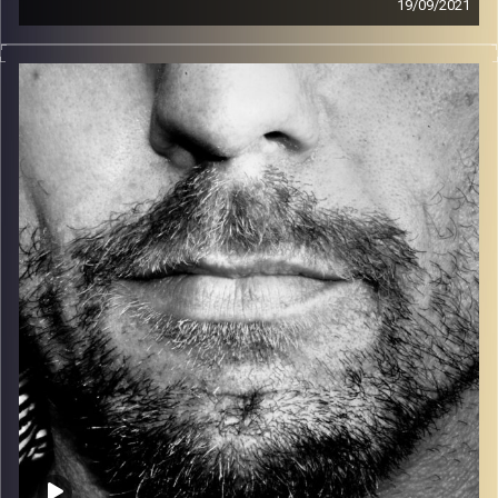
19/09/2021
זיפים, מוזיקה מחוספסת של הופעות חיות. הרבה ג'אם, רוק,
בלוז, bluegrass, ג'אז, Fאנק, פרוגרסיב ואפילו אלקטרוניקה.
כל מה שחי, אמיתי ונושם.
עם שמוליק רגב.
קרדיט תמונות:
David Goehring