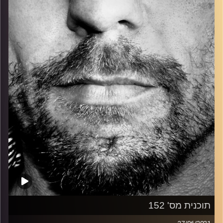
כל מה שחי, אמיתי ונושם.
עם שמוליק רגב.
קרדיט תמונות:
David Goehring
תוכנית מס' 152