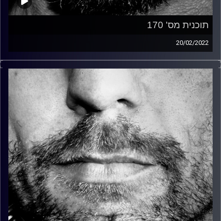
תוכנית מס' 170
20/02/2022
זיפים, מוזיקה מחוספסת של הופעות חיות. הרבה ג'אם, רוק,
בלוז, bluegrass, ג'אז, Fאנק, פרוגרסיב ואפילו אלקטרוניקה.
כל מה שחי, אמיתי ונושם.
עם שמוליק רגב.
קרדיט תמונות:
David Goehring