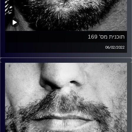
תוכנית מס' 169
06/02/2022
זיפים, מוזיקה מחוספסת של הופעות חיות. הרבה ג'אם, רוק,
בלוז, bluegrass, ג'אז, Fאנק, פרוגרסיב ואפילו אלקטרוניקה.
כל מה שחי, אמיתי ונושם.
עם שמוליק רגב.
קרדיט תמונות:
David Goehring