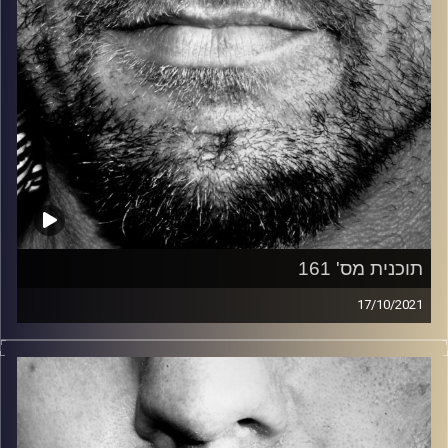
תוכנית מס' 161
17/10/2021
זיפים, מוזיקה מחוספסת של הופעות חיות. הרבה ג'אם, רוק,
בלוז, bluegrass, ג'אז, Fאנק, פרוגרסיב ואפילו אלקטרוניקה.
כל מה שחי, אמיתי ונושם.
עם שמוליק רגב.
תוכנית מיוחדת של זיפים – השעה הראשונה נערכה והוגשה