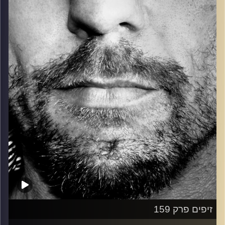
כל מה שחי, אמיתי ונושם.
עם שמוליק רגב.
קרדיט תמונות:
David Goehring
זיפים פרק 159