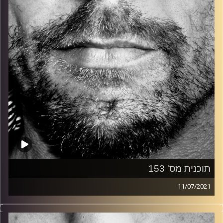
קרדיט תמונות:
David Goehring
תוכנית מס' 153
11/07/2021
זיפים, מוזיקה מחוספסת של הופעות חיות. הרבה ג'אם, רוק,
בלוז, bluegrass, ג'אז, Fאנק, פרוגרסיב ואפילו אלקטרוניקה.