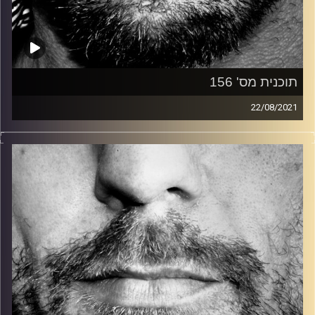
תוכנית מס' 156
22/08/2021
זיפים, מוזיקה מחוספסת של הופעות חיות. הרבה ג'אם, רוק,
בלוז, bluegrass, ג'אז, Fאנק, פרוגרסיב ואפילו אלקטרוניקה.
כל מה שחי, אמיתי ונושם.
עם שמוליק רגב.
קרדיט תמונות:
David Goehring