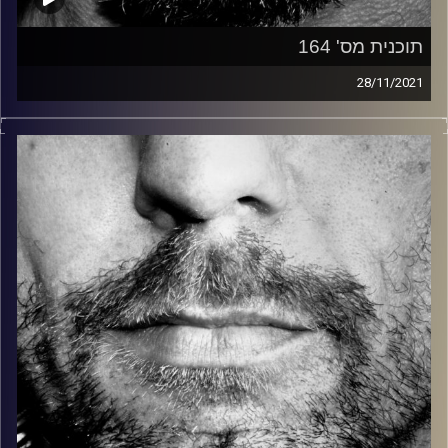
תוכנית מס' 164
28/11/2021
זיפים, מוזיקה מחוספסת של הופעות חיות. הרבה ג'אם, רוק,
בלוז, bluegrass, ג'אז, Fאנק, פרוגרסיב ואפילו אלקטרוניקה.
כל מה שחי, אמיתי ונושם.
עם שמוליק רגב.
קרדיט תמונות:
David Goehring