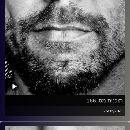
קרדיט תמונות:
David Goehring
תוכנית מס' 166
26/12/2021
זיפים, מוזיקה מחוספסת של הופעות חיות. הרבה ג'אם, רוק,
בלוז, bluegrass, ג'אז, Fאנק, פרוגרסיב ואפילו אלקטרוניקה.