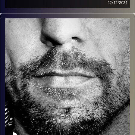
12/12/2021
זיפים, מוזיקה מחוספסת של הופעות חיות. הרבה ג'אם, רוק,
בלוז, bluegrass, ג'אז, Fאנק, פרוגרסיב ואפילו אלקטרוניקה.
כל מה שחי, אמיתי ונושם.
עם שמוליק רגב.
קרדיט תמונות:
David Goehring