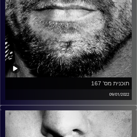
תוכנית מס' 167
09/01/2022
זיפים, מוזיקה מחוספסת של הופעות חיות. הרבה ג'אם, רוק,
בלוז, bluegrass, ג'אז, Fאנק, פרוגרסיב ואפילו אלקטרוניקה.
כל מה שחי, אמיתי ונושם.
עם שמוליק רגב.