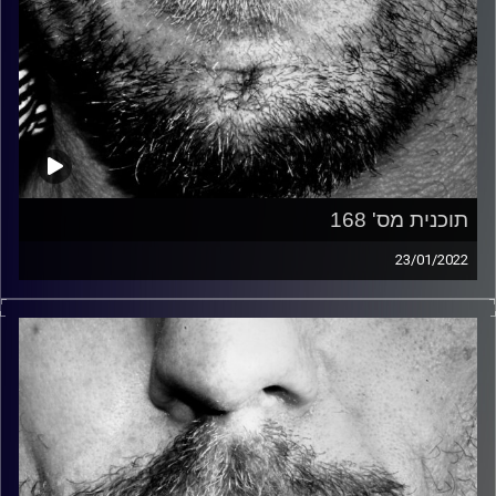
תוכנית מס' 168
23/01/2022
זיפים, מוזיקה מחוספסת של הופעות חיות. הרבה ג'אם, רוק,
בלוז, bluegrass, ג'אז, Fאנק, פרוגרסיב ואפילו אלקטרוניקה.
כל מה שחי, אמיתי ונושם.
עם שמוליק רגב.
קרדיט תמונות:
David Goehring