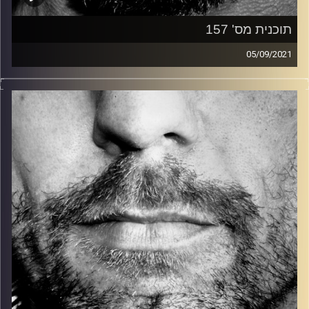
תוכנית מס' 157
05/09/2021
זיפים, מוזיקה מחוספסת של הופעות חיות. הרבה ג'אם, רוק,
בלוז, bluegrass, ג'אז, Fאנק, פרוגרסיב ואפילו אלקטרוניקה.
כל מה שחי, אמיתי ונושם.
עם שמוליק רגב.
קרדיט תמונות:
David Goehring