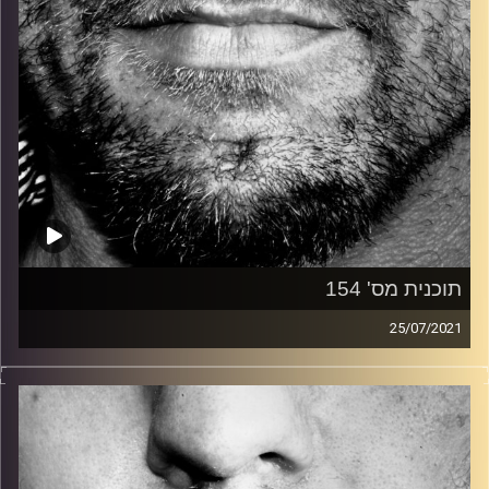
תוכנית מס' 154
25/07/2021
זיפים, מוזיקה מחוספסת של הופעות חיות. הרבה ג'אם, רוק,
בלוז, bluegrass, ג'אז, Fאנק, פרוגרסיב ואפילו אלקטרוניקה.
כל מה שחי, אמיתי ונושם.
עם שמוליק רגב.