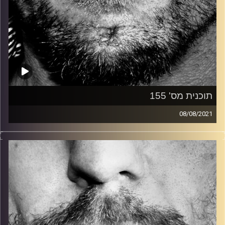
תוכנית מס' 155
08/08/2021
זיפים, מוזיקה מחוספסת של הופעות חיות. הרבה ג'אם, רוק,
בלוז, bluegrass, ג'אז, Fאנק, פרוגרסיב ואפילו אלקטרוניקה.
כל מה שחי, אמיתי ונושם.
עם שמוליק רגב.
קרדיט תמונות:
David Goehring