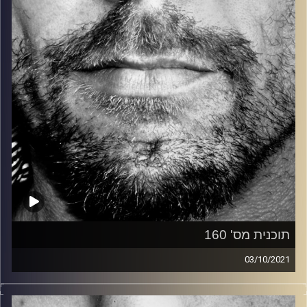
על ידי יעל אברהמי ומוקדשת כולה למיסי אליוט. בשעה השנייה
זיפים ״סטנדרטית״.
קרדיט תמונות:
David Goehring
תוכנית מס' 160
03/10/2021
זיפים, מוזיקה מחוספסת של הופעות חיות. הרבה ג'אם, רוק,
בלוז, bluegrass, ג'אז, Fאנק, פרוגרסיב ואפילו אלקטרוניקה.