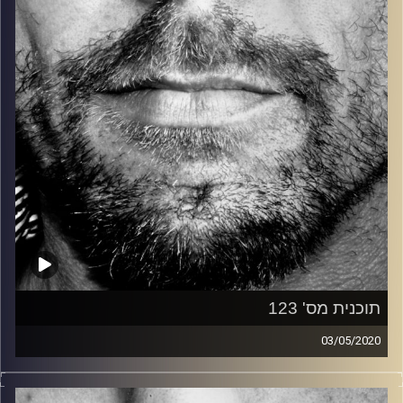
קרדיט תמונות:
David Goehring
תוכנית מס' 123
03/05/2020
זיפים, מוזיקה מחוספסת של הופעות חיות. הרבה ג'אם, רוק,
בלוז, bluegrass, ג'אז, Fאנק, פרוגרסיב ואפילו אלקטרוניקה.