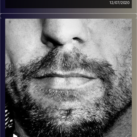
12/07/2020
זיפים, מוזיקה מחוספסת של הופעות חיות. הרבה ג'אם, רוק,
בלוז, bluegrass, ג'אז, Fאנק, פרוגרסיב ואפילו אלקטרוניקה.
כל מה שחי, אמיתי ונושם.
עם שמוליק רגב.
קרדיט תמונות:
David Goehring