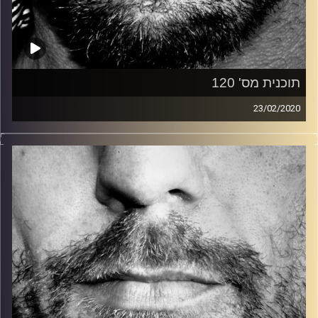
תוכנית מס' 120
23/02/2020
זיפים, מוזיקה מחוספסת של הופעות חיות. הרבה ג'אם, רוק,
בלוז, bluegrass, ג'אז, Fאנק, פרוגרסיב ואפילו אלקטרוניקה.
כל מה שחי, אמיתי ונושם.
עם שמוליק רגב.
קרדיט תמונות:
David Goehring