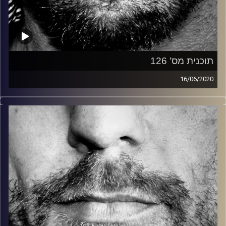
תוכנית מס' 126
16/06/2020
זיפים, מוזיקה מחוספסת של הופעות חיות. הרבה ג'אם, רוק,
בלוז, bluegrass, ג'אז, Fאנק, פרוגרסיב ואפילו אלקטרוניקה.
כל מה שחי, אמיתי ונושם.
עם שמוליק רגב.
קרדיט תמונות:
David Goehring