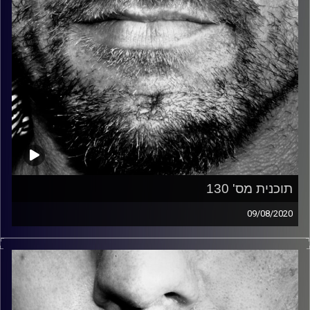
תוכנית מס' 130
09/08/2020
זיפים, מוזיקה מחוספסת של הופעות חיות. הרבה ג'אם, רוק,
בלוז, bluegrass, ג'אז, Fאנק, פרוגרסיב ואפילו אלקטרוניקה.
כל מה שחי, אמיתי ונושם.
עם שמוליק רגב.