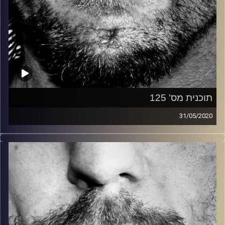
תוכנית מס' 125
31/05/2020
זיפים, מוזיקה מחוספסת של הופעות חיות. הרבה ג'אם, רוק,
בלוז, bluegrass, ג'אז, Fאנק, פרוגרסיב ואפילו אלקטרוניקה.
כל מה שחי, אמיתי ונושם.
עם שמוליק רגב.
קרדיט תמונות:
David Goehring