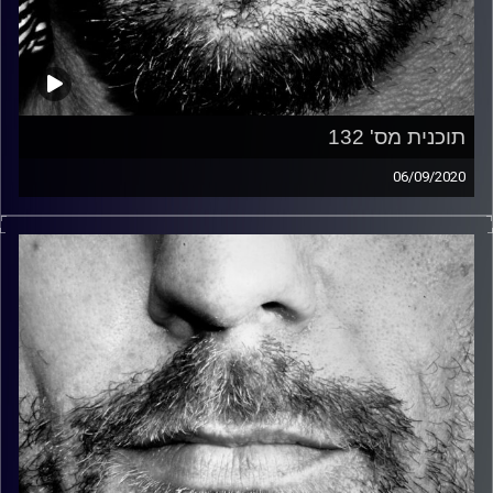
תוכנית מס' 132
06/09/2020
זיפים, מוזיקה מחוספסת של הופעות חיות. הרבה ג'אם, רוק,
בלוז, bluegrass, ג'אז, Fאנק, פרוגרסיב ואפילו אלקטרוניקה.
כל מה שחי, אמיתי ונושם.
עם שמוליק רגב.
קרדיט תמונות:
David Goehring