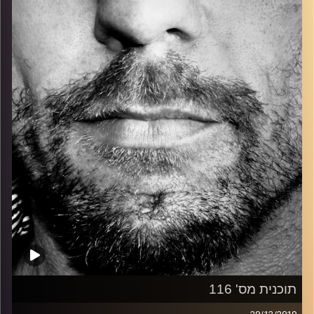
כל מה שחי, אמיתי ונושם.
עם שמוליק רגב.
קרדיט תמונות:
David Goehring
תוכנית מס' 116