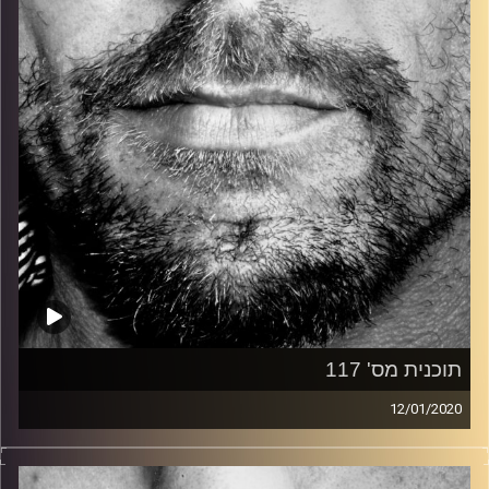
קרדיט תמונות:
David Goehring
תוכנית מס' 117
12/01/2020
זיפים, מוזיקה מחוספסת של הופעות חיות. הרבה ג'אם, רוק,
בלוז, bluegrass, ג'אז, Fאנק, פרוגרסיב ואפילו אלקטרוניקה.