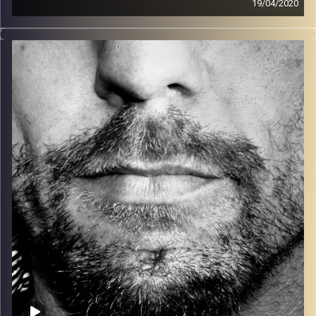
19/04/2020
זיפים, מוזיקה מחוספסת של הופעות חיות. הרבה ג'אם, רוק,
בלוז, bluegrass, ג'אז, Fאנק, פרוגרסיב ואפילו אלקטרוניקה.
כל מה שחי, אמיתי ונושם.
עם שמוליק רגב.
קרדיט תמונות:
David Goehring