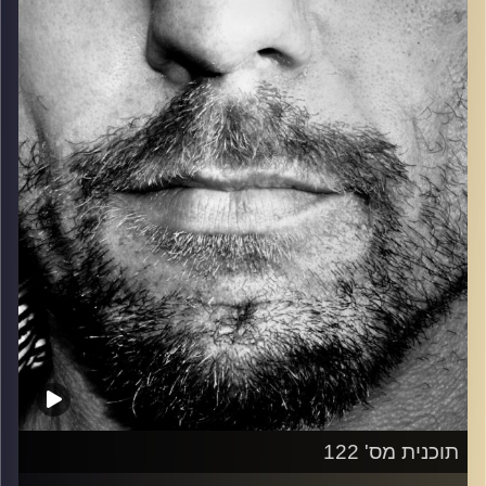
כל מה שחי, אמיתי ונושם.
עם שמוליק רגב.
קרדיט תמונות:
David Goehring
תוכנית מס' 122