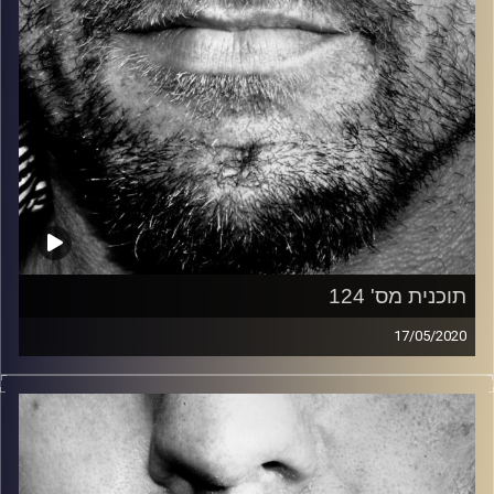
תוכנית מס' 124
17/05/2020
זיפים, מוזיקה מחוספסת של הופעות חיות. הרבה ג'אם, רוק,
בלוז, bluegrass, ג'אז, Fאנק, פרוגרסיב ואפילו אלקטרוניקה.
כל מה שחי, אמיתי ונושם.
עם שמוליק רגב.