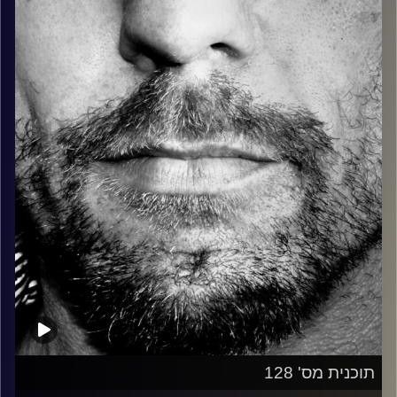
כל מה שחי, אמיתי ונושם.
עם שמוליק רגב.
קרדיט תמונות:
David Goehring
תוכנית מס' 128