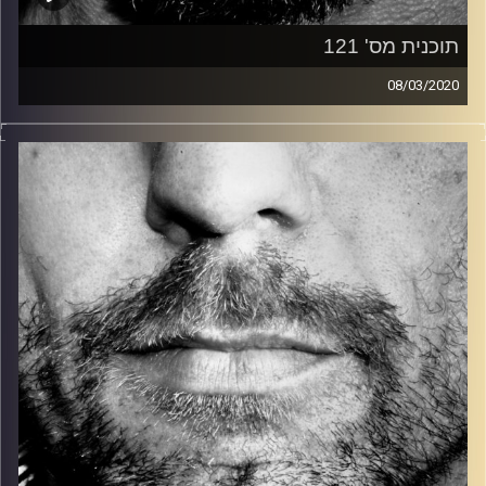
תוכנית מס' 121
08/03/2020
זיפים, מוזיקה מחוספסת של הופעות חיות. הרבה ג'אם, רוק,
בלוז, bluegrass, ג'אז, Fאנק, פרוגרסיב ואפילו אלקטרוניקה.
כל מה שחי, אמיתי ונושם.
עם שמוליק רגב.
קרדיט תמונות:
David Goehring