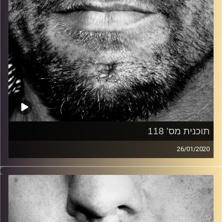
תוכנית מס' 118
26/01/2020
זיפים, מוזיקה מחוספסת של הופעות חיות. הרבה ג'אם, רוק,
בלוז, bluegrass, ג'אז, Fאנק, פרוגרסיב ואפילו אלקטרוניקה.
כל מה שחי, אמיתי ונושם.
עם שמוליק רגב.