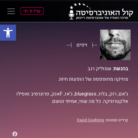
שידור חי
פתח סרגל
ל
ל
תוכן
תפריט
ראשי
ראשי
זיפים
בהגשת:
שמוליק רגב
מוזיקה מחוספסת של הופעות חיות.
ג'אם, רוק, בלוז, bluegrass, ג'אז, Fאנק, פרוגרסיב ואפילו
אלקטרוניקה. כל מה שחי, אמיתי ונושם.
קרדיט תמונות:
David Goehring