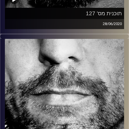
תוכנית מס' 127
28/06/2020
זיפים, מוזיקה מחוספסת של הופעות חיות. הרבה ג'אם, רוק,
בלוז, bluegrass, ג'אז, Fאנק, פרוגרסיב ואפילו אלקטרוניקה.
כל מה שחי, אמיתי ונושם.
עם שמוליק רגב.
קרדיט תמונות:
David Goehring