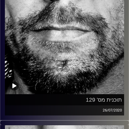
קרדיט תמונות:
David Goehring
תוכנית מס' 129
26/07/2020
זיפים, מוזיקה מחוספסת של הופעות חיות. הרבה ג'אם, רוק,
בלוז, bluegrass, ג'אז, Fאנק, פרוגרסיב ואפילו אלקטרוניקה.