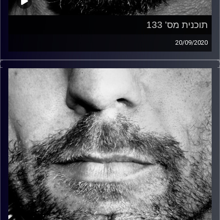
תוכנית מס' 133
20/09/2020
זיפים, מוזיקה מחוספסת של הופעות חיות. הרבה ג'אם, רוק,
בלוז, bluegrass, ג'אז, Fאנק, פרוגרסיב ואפילו אלקטרוניקה.
כל מה שחי, אמיתי ונושם.
עם שמוליק רגב.
קרדיט תמונות:
David Goehring