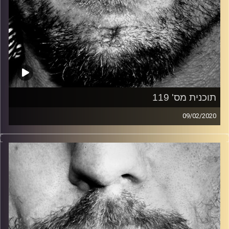
תוכנית מס' 119
09/02/2020
זיפים, מוזיקה מחוספסת של הופעות חיות. הרבה ג'אם, רוק,
בלוז, bluegrass, ג'אז, Fאנק, פרוגרסיב ואפילו אלקטרוניקה.
כל מה שחי, אמיתי ונושם.
עם שמוליק רגב.
קרדיט תמונות:
David Goehring