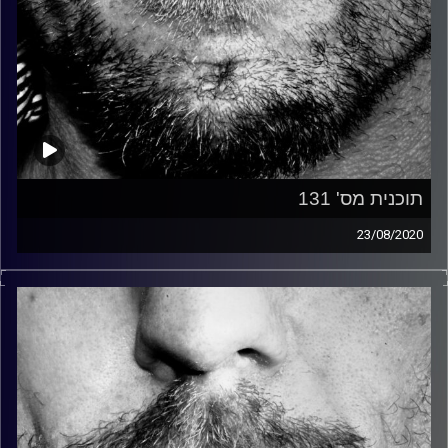
תוכנית מס' 131
23/08/2020
זיפים, מוזיקה מחוספסת של הופעות חיות. הרבה ג'אם, רוק,
בלוז, bluegrass, ג'אז, Fאנק, פרוגרסיב ואפילו אלקטרוניקה.
כל מה שחי, אמיתי ונושם.
עם שמוליק רגב.
קרדיט תמונות:
David Goehring