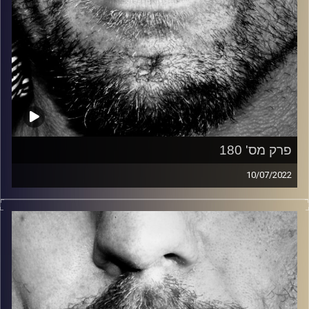
פרק מס' 180
10/07/2022
זיפים, מוזיקה מחוספסת של הופעות חיות. הרבה ג'אם, רוק,
בלוז, bluegrass, ג'אז, Fאנק, פרוגרסיב ואפילו אלקטרוניקה.
כל מה שחי, אמיתי ונושם.
עם שמוליק רגב.
קרדיט תמונות:
David Goehring