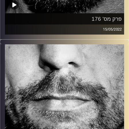
פרק מס' 176
15/05/2022
זיפים, מוזיקה מחוספסת של הופעות חיות. הרבה ג'אם, רוק,
בלוז, bluegrass, ג'אז, Fאנק, פרוגרסיב ואפילו אלקטרוניקה.
כל מה שחי, אמיתי ונושם.
עם שמוליק רגב.
קרדיט תמונות:
David Goehring