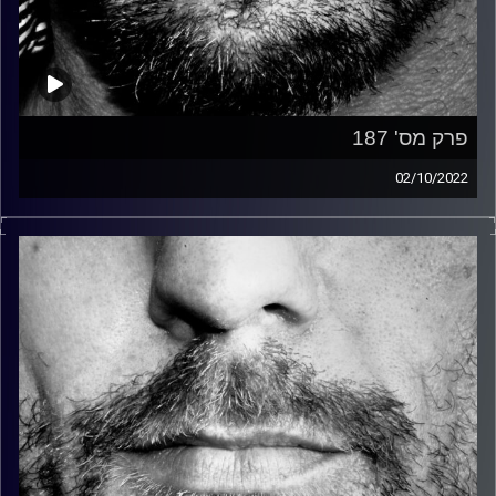
פרק מס' 187
02/10/2022
זיפים, מוזיקה מחוספסת של הופעות חיות. הרבה ג'אם, רוק,
בלוז, bluegrass, ג'אז, Fאנק, פרוגרסיב ואפילו אלקטרוניקה.
כל מה שחי, אמיתי ונושם.
עם שמוליק רגב.
קרדיט תמונות:
David Goehring