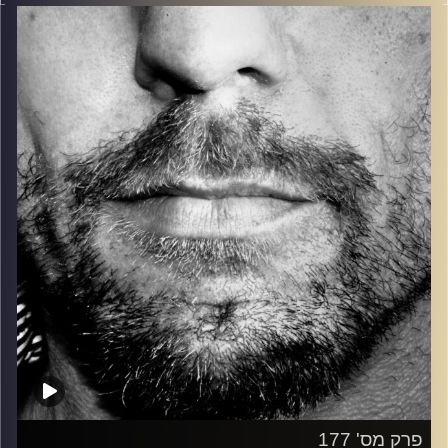
בלוז, bluegrass, ג'אז, Fאנק, פרוגרסיב ואפילו אלקטרוניקה.
כל מה שחי, אמיתי ונושם.
עם שמוליק רגב.
קרדיט תמונות:
David Goehring
פרק מס' 177