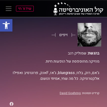
שידור חי
פתח סרגל
ל
ל
תוכן
תפריט
ראשי
ראשי
זיפים
בהגשת:
שמוליק רגב
מוזיקה מחוספסת של הופעות חיות.
ג'אם, רוק, בלוז, bluegrass, ג'אז, Fאנק, פרוגרסיב ואפילו
אלקטרוניקה. כל מה שחי, אמיתי ונושם.
קרדיט תמונות:
David Goehring