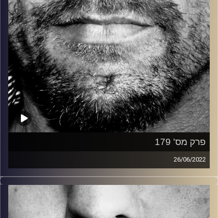
פרק מס' 179
26/06/2022
זיפים, מוזיקה מחוספסת של הופעות חיות. הרבה ג'אם, רוק,
בלוז, bluegrass, ג'אז, Fאנק, פרוגרסיב ואפילו אלקטרוניקה.
כל מה שחי, אמיתי ונושם.
עם שמוליק רגב.