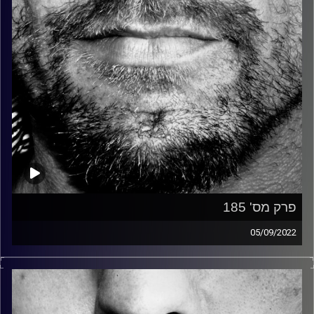
פרק מס' 185
05/09/2022
זיפים, מוזיקה מחוספסת של הופעות חיות. הרבה ג'אם, רוק,
בלוז, bluegrass, ג'אז, Fאנק, פרוגרסיב ואפילו אלקטרוניקה.
כל מה שחי, אמיתי ונושם.
עם שמוליק רגב.