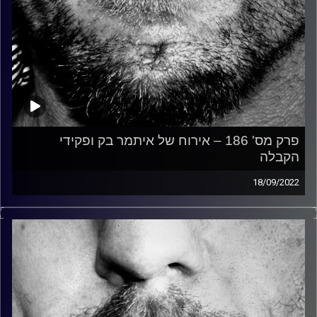
פרק מס' 186 – אירוח של איתמר בק ופקידי
הקבלה
18/09/2022
זיפים, מוזיקה מחוספסת של הופעות חיות. הרבה ג'אם, רוק,
בלוז, bluegrass, ג'אז, Fאנק, פרוגרסיב ואפילו אלקטרוניקה.
כל מה שחי, אמיתי ונושם.
עם שמוליק רגב.
קרדיט תמונות:
David Goehring