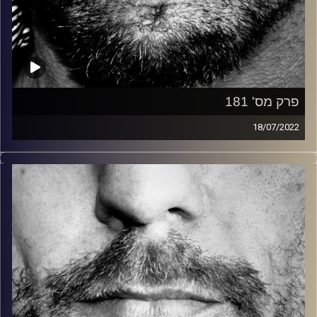
פרק מס' 181
18/07/2022
זיפים, מוזיקה מחוספסת של הופעות חיות. הרבה ג'אם, רוק,
בלוז, bluegrass, ג'אז, Fאנק, פרוגרסיב ואפילו אלקטרוניקה.
כל מה שחי, אמיתי ונושם.
עם שמוליק רגב.
קרדיט תמונות:
David Goehring