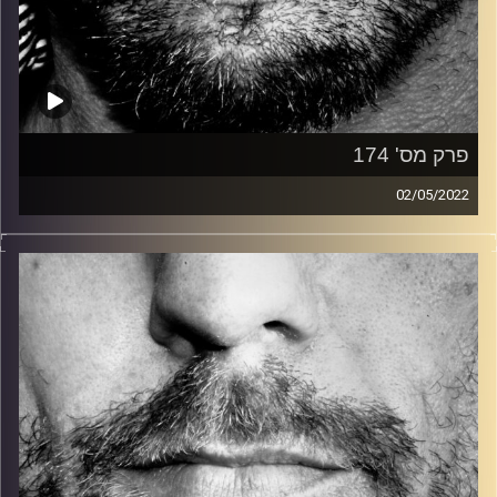
פרק מס' 174
02/05/2022
זיפים, מוזיקה מחוספסת של הופעות חיות. הרבה ג'אם, רוק,
בלוז, bluegrass, ג'אז, Fאנק, פרוגרסיב ואפילו אלקטרוניקה.
כל מה שחי, אמיתי ונושם.
עם שמוליק רגב.
קרדיט תמונות:
David Goehring