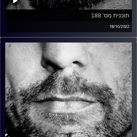
תוכנית מס' 188
18/10/2022
זיפים, מוזיקה מחוספסת של הופעות חיות. הרבה ג'אם, רוק,
בלוז, bluegrass, ג'אז, Fאנק, פרוגרסיב ואפילו אלקטרוניקה.
כל מה שחי, אמיתי ונושם.
עם שמוליק רגב.
קרדיט תמונות:
David Goehring