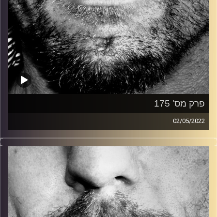
פרק מס' 175
02/05/2022
זיפים, מוזיקה מחוספסת של הופעות חיות. הרבה ג'אם, רוק,
בלוז, bluegrass, ג'אז, Fאנק, פרוגרסיב ואפילו אלקטרוניקה.
כל מה שחי, אמיתי ונושם.
עם שמוליק רגב.
קרדיט תמונות:
David Goehring