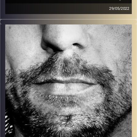
29/05/2022
זיפים, מוזיקה מחוספסת של הופעות חיות. הרבה ג'אם, רוק,
בלוז, bluegrass, ג'אז, Fאנק, פרוגרסיב ואפילו אלקטרוניקה.
כל מה שחי, אמיתי ונושם.
עם שמוליק רגב.
קרדיט תמונות:
David Goehring