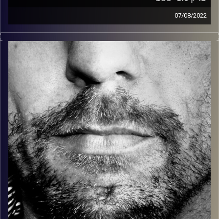
07/08/2022
זיפים, מוזיקה מחוספסת של הופעות חיות. הרבה ג'אם, רוק,
בלוז, bluegrass, ג'אז, Fאנק, פרוגרסיב ואפילו אלקטרוניקה.
כל מה שחי, אמיתי ונושם.
עם שמוליק רגב.
קרדיט תמונות:
David Goehring