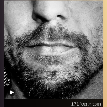
בלוז, bluegrass, ג'אז, Fאנק, פרוגרסיב ואפילו אלקטרוניקה.
כל מה שחי, אמיתי ונושם.
עם שמוליק רגב.
קרדיט תמונות:
David Goehring
תוכנית מס' 171