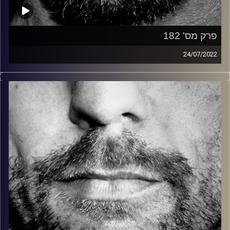
פרק מס' 182
24/07/2022
זיפים, מוזיקה מחוספסת של הופעות חיות. הרבה ג'אם, רוק,
בלוז, bluegrass, ג'אז, Fאנק, פרוגרסיב ואפילו אלקטרוניקה.
כל מה שחי, אמיתי ונושם.
עם שמוליק רגב.
קרדיט תמונות:
David Goehring