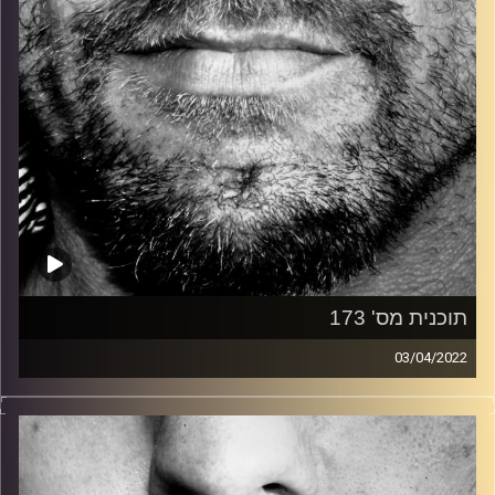
תוכנית מס' 173
03/04/2022
זיפים, מוזיקה מחוספסת של הופעות חיות. הרבה ג'אם, רוק,
בלוז, bluegrass, ג'אז, Fאנק, פרוגרסיב ואפילו אלקטרוניקה.
כל מה שחי, אמיתי ונושם.
עם שמוליק רגב.