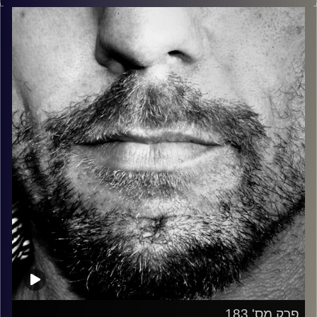
בלוז, bluegrass, ג'אז, Fאנק, פרוגרסיב ואפילו אלקטרוניקה.
כל מה שחי, אמיתי ונושם.
עם שמוליק רגב.
קרדיט תמונות:
David Goehring
פרק מס' 183