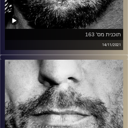
תוכנית מס' 163
14/11/2021
זיפים, מוזיקה מחוספסת של הופעות חיות. הרבה ג'אם, רוק,
בלוז, bluegrass, ג'אז, Fאנק, פרוגרסיב ואפילו אלקטרוניקה.
כל מה שחי, אמיתי ונושם.
עם שמוליק רגב.
קרדיט תמונות:
David Goehring