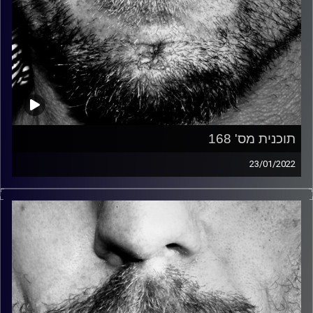
תוכנית מס' 168
23/01/2022
זיפים, מוזיקה מחוספסת של הופעות חיות. הרבה ג'אם, רוק,
בלוז, bluegrass, ג'אז, Fאנק, פרוגרסיב ואפילו אלקטרוניקה.
כל מה שחי, אמיתי ונושם.
עם שמוליק רגב.
קרדיט תמונות:
David Goehring