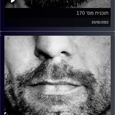
תוכנית מס' 170
20/02/2022
זיפים, מוזיקה מחוספסת של הופעות חיות. הרבה ג'אם, רוק,
בלוז, bluegrass, ג'אז, Fאנק, פרוגרסיב ואפילו אלקטרוניקה.
כל מה שחי, אמיתי ונושם.
עם שמוליק רגב.
קרדיט תמונות:
David Goehring