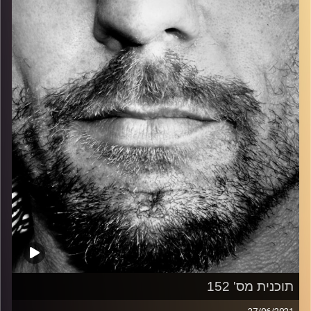
כל מה שחי, אמיתי ונושם.
עם שמוליק רגב.
קרדיט תמונות:
David Goehring
תוכנית מס' 152