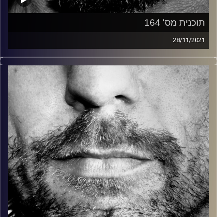
תוכנית מס' 164
28/11/2021
זיפים, מוזיקה מחוספסת של הופעות חיות. הרבה ג'אם, רוק,
בלוז, bluegrass, ג'אז, Fאנק, פרוגרסיב ואפילו אלקטרוניקה.
כל מה שחי, אמיתי ונושם.
עם שמוליק רגב.
קרדיט תמונות:
David Goehring