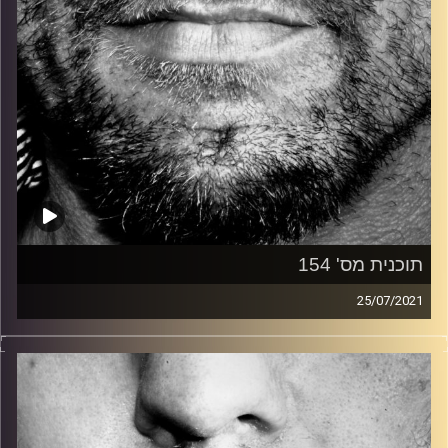
תוכנית מס' 154
25/07/2021
זיפים, מוזיקה מחוספסת של הופעות חיות. הרבה ג'אם, רוק,
בלוז, bluegrass, ג'אז, Fאנק, פרוגרסיב ואפילו אלקטרוניקה.
כל מה שחי, אמיתי ונושם.
עם שמוליק רגב.