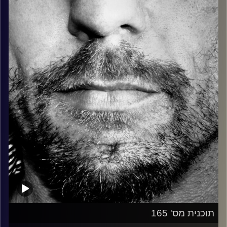
כל מה שחי, אמיתי ונושם.
עם שמוליק רגב.
קרדיט תמונות:
David Goehring
תוכנית מס' 165