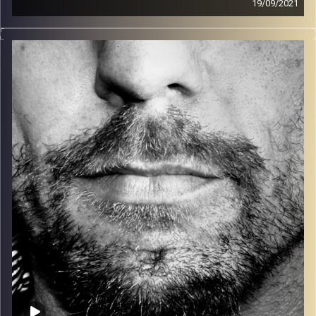
19/09/2021
זיפים, מוזיקה מחוספסת של הופעות חיות. הרבה ג'אם, רוק,
בלוז, bluegrass, ג'אז, Fאנק, פרוגרסיב ואפילו אלקטרוניקה.
כל מה שחי, אמיתי ונושם.
עם שמוליק רגב.
קרדיט תמונות:
David Goehring