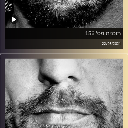
תוכנית מס' 156
22/08/2021
זיפים, מוזיקה מחוספסת של הופעות חיות. הרבה ג'אם, רוק,
בלוז, bluegrass, ג'אז, Fאנק, פרוגרסיב ואפילו אלקטרוניקה.
כל מה שחי, אמיתי ונושם.
עם שמוליק רגב.
קרדיט תמונות:
David Goehring