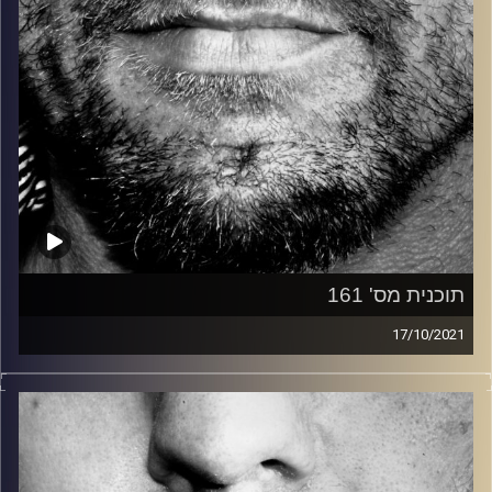
תוכנית מס' 161
17/10/2021
זיפים, מוזיקה מחוספסת של הופעות חיות. הרבה ג'אם, רוק,
בלוז, bluegrass, ג'אז, Fאנק, פרוגרסיב ואפילו אלקטרוניקה.
כל מה שחי, אמיתי ונושם.
עם שמוליק רגב.
תוכנית מיוחדת של זיפים – השעה הראשונה נערכה והוגשה