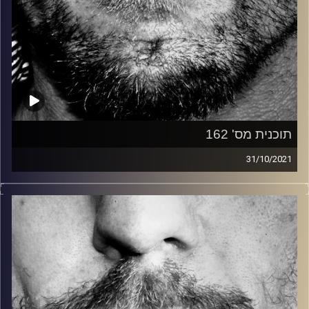
תוכנית מס' 162
31/10/2021
זיפים, מוזיקה מחוספסת של הופעות חיות. הרבה ג'אם, רוק,
בלוז, bluegrass, ג'אז, Fאנק, פרוגרסיב ואפילו אלקטרוניקה.
כל מה שחי, אמיתי ונושם.
עם שמוליק רגב.
קרדיט תמונות:
David Goehring