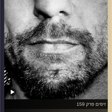
כל מה שחי, אמיתי ונושם.
עם שמוליק רגב.
קרדיט תמונות:
David Goehring
זיפים פרק 159