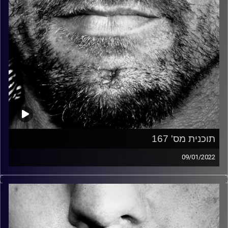
תוכנית מס' 167
09/01/2022
זיפים, מוזיקה מחוספסת של הופעות חיות. הרבה ג'אם, רוק,
בלוז, bluegrass, ג'אז, Fאנק, פרוגרסיב ואפילו אלקטרוניקה.
כל מה שחי, אמיתי ונושם.
עם שמוליק רגב.