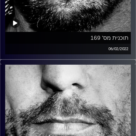
תוכנית מס' 169
06/02/2022
זיפים, מוזיקה מחוספסת של הופעות חיות. הרבה ג'אם, רוק,
בלוז, bluegrass, ג'אז, Fאנק, פרוגרסיב ואפילו אלקטרוניקה.
כל מה שחי, אמיתי ונושם.
עם שמוליק רגב.
קרדיט תמונות:
David Goehring