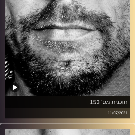
קרדיט תמונות:
David Goehring
תוכנית מס' 153
11/07/2021
זיפים, מוזיקה מחוספסת של הופעות חיות. הרבה ג'אם, רוק,
בלוז, bluegrass, ג'אז, Fאנק, פרוגרסיב ואפילו אלקטרוניקה.