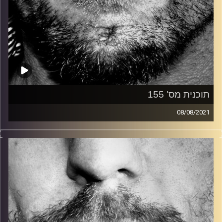
תוכנית מס' 155
08/08/2021
זיפים, מוזיקה מחוספסת של הופעות חיות. הרבה ג'אם, רוק,
בלוז, bluegrass, ג'אז, Fאנק, פרוגרסיב ואפילו אלקטרוניקה.
כל מה שחי, אמיתי ונושם.
עם שמוליק רגב.
קרדיט תמונות:
David Goehring