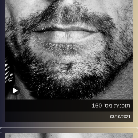
על ידי יעל אברהמי ומוקדשת כולה למיסי אליוט. בשעה השנייה
זיפים ״סטנדרטית״.
קרדיט תמונות:
David Goehring
תוכנית מס' 160
03/10/2021
זיפים, מוזיקה מחוספסת של הופעות חיות. הרבה ג'אם, רוק,
בלוז, bluegrass, ג'אז, Fאנק, פרוגרסיב ואפילו אלקטרוניקה.