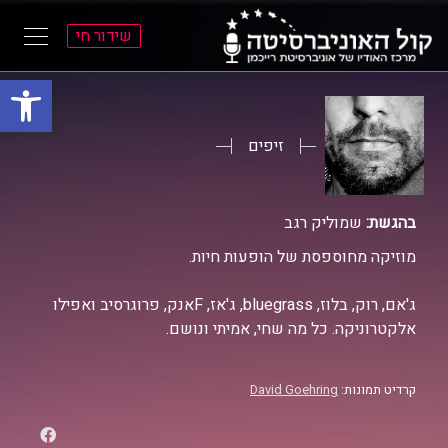
שידור חי
פתח סרגל
ל
ל
תוכן
תפריט
ראשי
ראשי
זיפים
בהגשת:
שמוליק רגב
מוזיקה מחוספסת של הופעות חיות.
ג'אם, רוק, בלוז, bluegrass, ג'אז, Fאנק, פרוגרסיב ואפילו
אלקטרוניקה. כל מה שחי, אמיתי ונושם.
קרדיט תמונות:
David Goehring