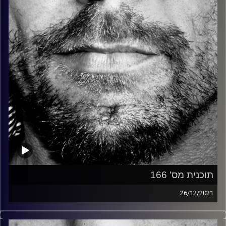
קרדיט תמונות:
David Goehring
תוכנית מס' 166
26/12/2021
זיפים, מוזיקה מחוספסת של הופעות חיות. הרבה ג'אם, רוק,
בלוז, bluegrass, ג'אז, Fאנק, פרוגרסיב ואפילו אלקטרוניקה.