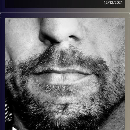
12/12/2021
זיפים, מוזיקה מחוספסת של הופעות חיות. הרבה ג'אם, רוק,
בלוז, bluegrass, ג'אז, Fאנק, פרוגרסיב ואפילו אלקטרוניקה.
כל מה שחי, אמיתי ונושם.
עם שמוליק רגב.
קרדיט תמונות:
David Goehring