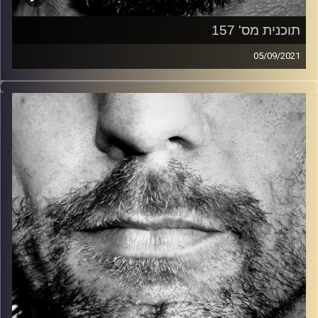
תוכנית מס' 157
05/09/2021
זיפים, מוזיקה מחוספסת של הופעות חיות. הרבה ג'אם, רוק,
בלוז, bluegrass, ג'אז, Fאנק, פרוגרסיב ואפילו אלקטרוניקה.
כל מה שחי, אמיתי ונושם.
עם שמוליק רגב.
קרדיט תמונות:
David Goehring