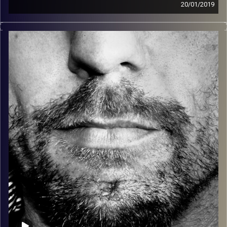
20/01/2019
זיפים, מוזיקה מחוספסת של הופעות חיות. הרבה ג'אם, רוק,
בלוז, bluegrass, ג'אז, Fאנק, פרוגרסיב ואפילו אלקטרוניקה.
כל מה שחי, אמיתי ונושם.
עם שמוליק רגב.
קרדיט תמונות:
David Goehring