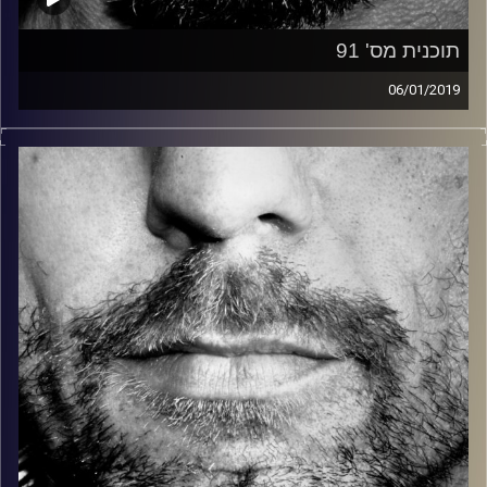
תוכנית מס' 91
06/01/2019
זיפים, מוזיקה מחוספסת של הופעות חיות. הרבה ג'אם, רוק,
בלוז, bluegrass, ג'אז, Fאנק, פרוגרסיב ואפילו אלקטרוניקה.
כל מה שחי, אמיתי ונושם.
עם שמוליק רגב.
קרדיט תמונות:
David Goehring