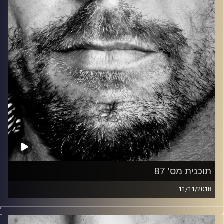
קרדיט תמונות:
David Goehring
תוכנית מס' 87
11/11/2018
זיפים, מוזיקה מחוספסת של הופעות חיות. הרבה ג'אם, רוק,
בלוז, bluegrass, ג'אז, Fאנק, פרוגרסיב ואפילו אלקטרוניקה.