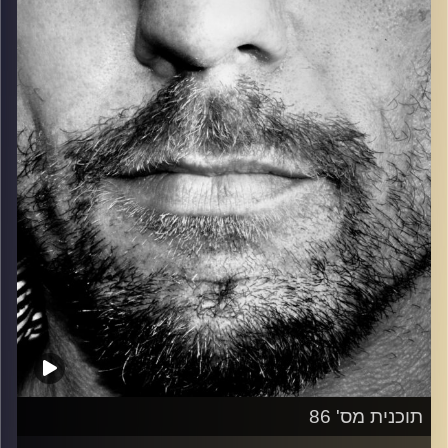
כל מה שחי, אמיתי ונושם.
עם שמוליק רגב.
קרדיט תמונות:
David Goehring
תוכנית מס' 86