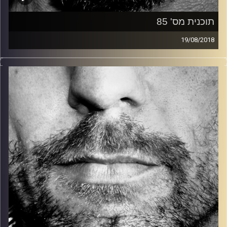
תוכנית מס' 85
19/08/2018
זיפים, מוזיקה מחוספסת של הופעות חיות. הרבה ג'אם, רוק,
בלוז, bluegrass, ג'אז, Fאנק, פרוגרסיב ואפילו אלקטרוניקה.
כל מה שחי, אמיתי ונושם.
עם שמוליק רגב.
קרדיט תמונות:
David Goehring