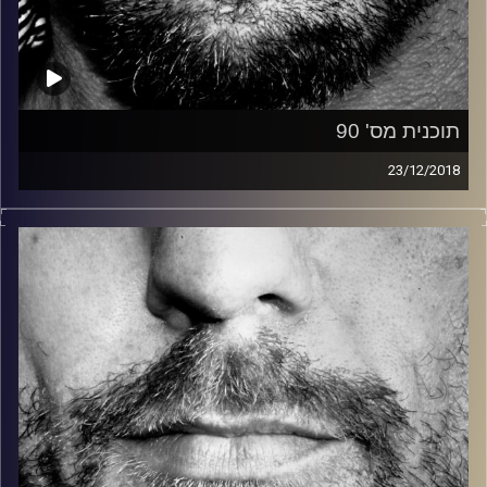
תוכנית מס' 90
23/12/2018
זיפים, מוזיקה מחוספסת של הופעות חיות. הרבה ג'אם, רוק,
בלוז, bluegrass, ג'אז, Fאנק, פרוגרסיב ואפילו אלקטרוניקה.
כל מה שחי, אמיתי ונושם.
עם שמוליק רגב.
קרדיט תמונות:
David Goehring