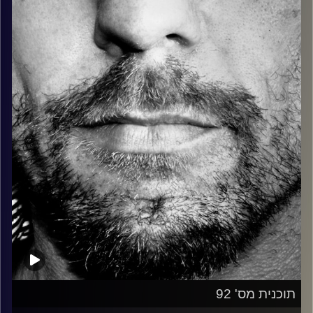
כל מה שחי, אמיתי ונושם.
עם שמוליק רגב.
קרדיט תמונות:
David Goehring
תוכנית מס' 92