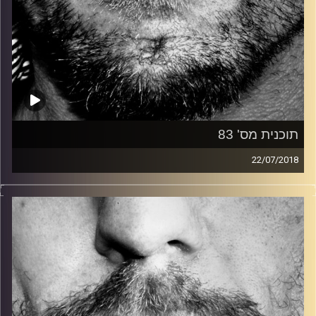
תוכנית מס' 83
22/07/2018
זיפים, מוזיקה מחוספסת של הופעות חיות. הרבה ג'אם, רוק,
בלוז, bluegrass, ג'אז, Fאנק, פרוגרסיב ואפילו אלקטרוניקה.
כל מה שחי, אמיתי ונושם.
עם שמוליק רגב.
קרדיט תמונות:
David Goehring