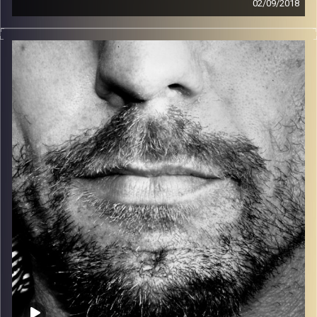
02/09/2018
זיפים, מוזיקה מחוספסת של הופעות חיות. הרבה ג'אם, רוק,
בלוז, bluegrass, ג'אז, Fאנק, פרוגרסיב ואפילו אלקטרוניקה.
כל מה שחי, אמיתי ונושם.
עם שמוליק רגב.
קרדיט תמונות:
David Goehring