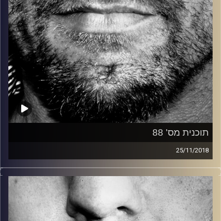
תוכנית מס' 88
25/11/2018
זיפים, מוזיקה מחוספסת של הופעות חיות. הרבה ג'אם, רוק,
בלוז, bluegrass, ג'אז, Fאנק, פרוגרסיב ואפילו אלקטרוניקה.
כל מה שחי, אמיתי ונושם.
עם שמוליק רגב.