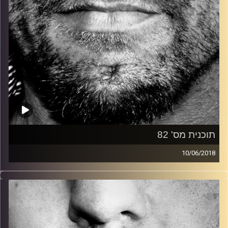
תוכנית מס' 82
10/06/2018
זיפים, מוזיקה מחוספסת של הופעות חיות. הרבה ג'אם, רוק,
בלוז, bluegrass, ג'אז, Fאנק, פרוגרסיב ואפילו אלקטרוניקה.
כל מה שחי, אמיתי ונושם.
עם שמוליק רגב.