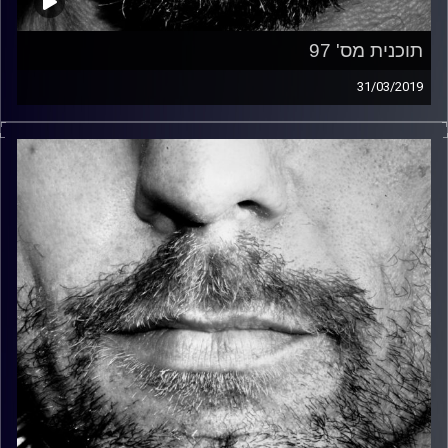
תוכנית מס' 97
31/03/2019
זיפים, מוזיקה מחוספסת של הופעות חיות. הרבה ג'אם, רוק,
בלוז, bluegrass, ג'אז, Fאנק, פרוגרסיב ואפילו אלקטרוניקה.
כל מה שחי, אמיתי ונושם.
עם שמוליק רגב.
קרדיט תמונות:
David Goehring