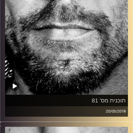
קרדיט תמונות:
David Goehring
תוכנית מס' 81
20/03/2018
זיפים, מוזיקה מחוספסת של הופעות חיות. הרבה ג'אם, רוק,
בלוז, bluegrass, ג'אז, Fאנק, פרוגרסיב ואפילו אלקטרוניקה.