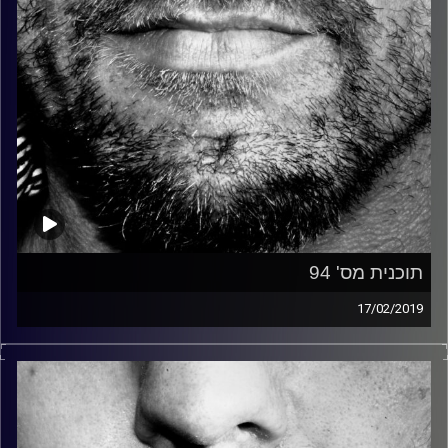
תוכנית מס' 94
17/02/2019
זיפים, מוזיקה מחוספסת של הופעות חיות. הרבה ג'אם, רוק,
בלוז, bluegrass, ג'אז, Fאנק, פרוגרסיב ואפילו אלקטרוניקה.
כל מה שחי, אמיתי ונושם.
עם שמוליק רגב.