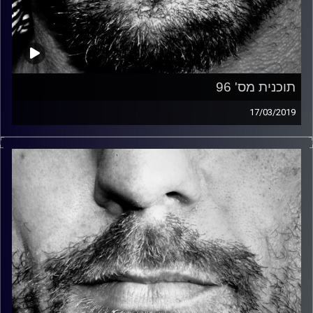
תוכנית מס' 96
17/03/2019
זיפים, מוזיקה מחוספסת של הופעות חיות. הרבה ג'אם, רוק,
בלוז, bluegrass, ג'אז, Fאנק, פרוגרסיב ואפילו אלקטרוניקה.
כל מה שחי, אמיתי ונושם.
עם שמוליק רגב.
קרדיט תמונות:
David Goehring