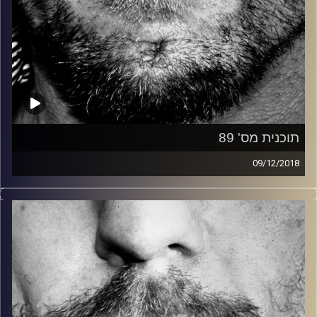
תוכנית מס' 89
09/12/2018
זיפים, מוזיקה מחוספסת של הופעות חיות. הרבה ג'אם, רוק,
בלוז, bluegrass, ג'אז, Fאנק, פרוגרסיב ואפילו אלקטרוניקה.
כל מה שחי, אמיתי ונושם.
עם שמוליק רגב.
קרדיט תמונות:
David Goehring