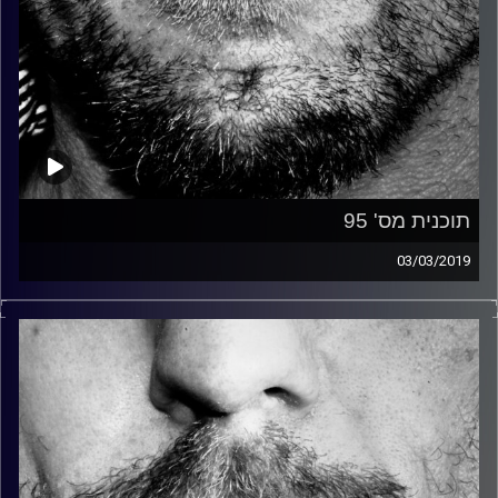
תוכנית מס' 95
03/03/2019
זיפים, מוזיקה מחוספסת של הופעות חיות. הרבה ג'אם, רוק,
בלוז, bluegrass, ג'אז, Fאנק, פרוגרסיב ואפילו אלקטרוניקה.
כל מה שחי, אמיתי ונושם.
עם שמוליק רגב.
קרדיט תמונות:
David Goehring