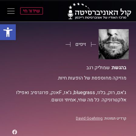
שידור חי
פתח סרגל
ל
ל
תוכן
תפריט
ראשי
ראשי
זיפים
בהגשת:
שמוליק רגב
מוזיקה מחוספסת של הופעות חיות.
ג'אם, רוק, בלוז, bluegrass, ג'אז, Fאנק, פרוגרסיב ואפילו
אלקטרוניקה. כל מה שחי, אמיתי ונושם.
קרדיט תמונות:
David Goehring