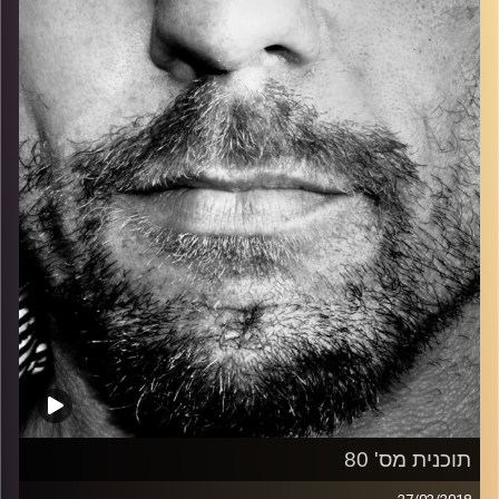
כל מה שחי, אמיתי ונושם.
עם שמוליק רגב.
קרדיט תמונות:
David Goehring
תוכנית מס' 80