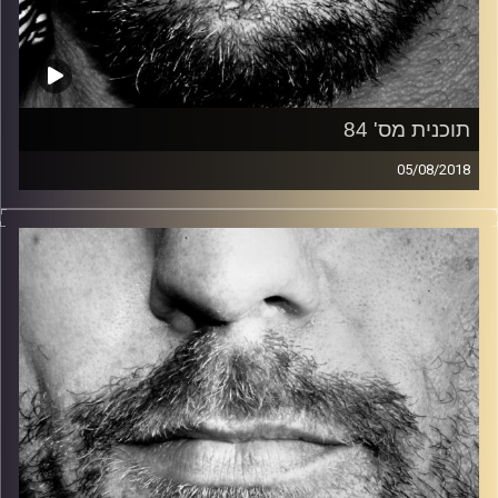
תוכנית מס' 84
05/08/2018
זיפים, מוזיקה מחוספסת של הופעות חיות. הרבה ג'אם, רוק,
בלוז, bluegrass, ג'אז, Fאנק, פרוגרסיב ואפילו אלקטרוניקה.
כל מה שחי, אמיתי ונושם.
עם שמוליק רגב.
קרדיט תמונות:
David Goehring