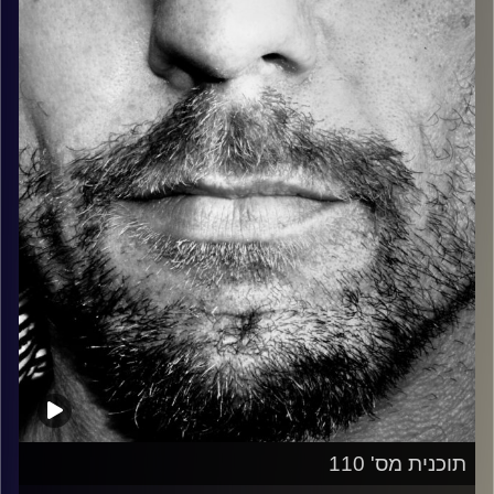
כל מה שחי, אמיתי ונושם.
עם שמוליק רגב.
קרדיט תמונות:
David Goehring
תוכנית מס' 110