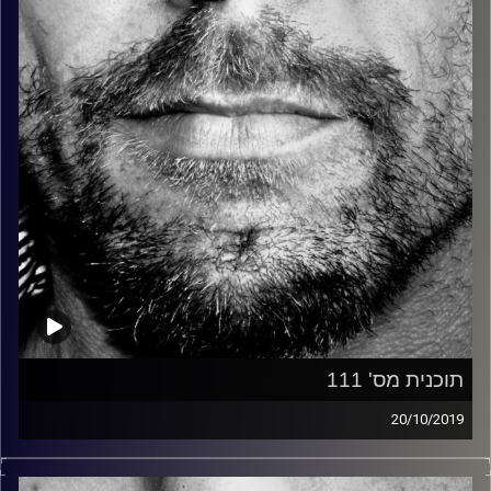
קרדיט תמונות:
David Goehring
תוכנית מס' 111
20/10/2019
זיפים, מוזיקה מחוספסת של הופעות חיות. הרבה ג'אם, רוק,
בלוז, bluegrass, ג'אז, Fאנק, פרוגרסיב ואפילו אלקטרוניקה.