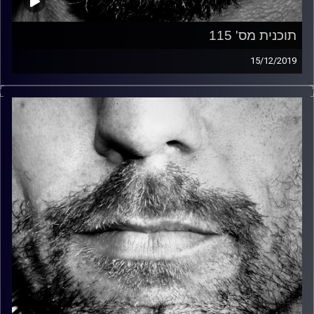
תוכנית מס' 115
15/12/2019
זיפים, מוזיקה מחוספסת של הופעות חיות. הרבה ג'אם, רוק,
בלוז, bluegrass, ג'אז, Fאנק, פרוגרסיב ואפילו אלקטרוניקה.
כל מה שחי, אמיתי ונושם.
עם שמוליק רגב.
קרדיט תמונות:
David Goehring