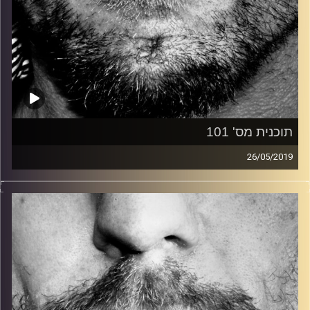
תוכנית מס' 101
26/05/2019
זיפים, מוזיקה מחוספסת של הופעות חיות. הרבה ג'אם, רוק,
בלוז, bluegrass, ג'אז, Fאנק, פרוגרסיב ואפילו אלקטרוניקה.
כל מה שחי, אמיתי ונושם.
עם שמוליק רגב.
קרדיט תמונות:
David Goehring