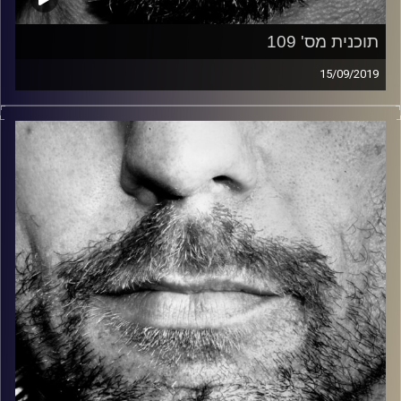
תוכנית מס' 109
15/09/2019
זיפים, מוזיקה מחוספסת של הופעות חיות. הרבה ג'אם, רוק,
בלוז, bluegrass, ג'אז, Fאנק, פרוגרסיב ואפילו אלקטרוניקה.
כל מה שחי, אמיתי ונושם.
עם שמוליק רגב.
קרדיט תמונות:
David Goehring