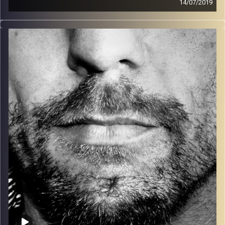
14/07/2019
זיפים, מוזיקה מחוספסת של הופעות חיות. הרבה ג'אם, רוק,
בלוז, bluegrass, ג'אז, Fאנק, פרוגרסיב ואפילו אלקטרוניקה.
כל מה שחי, אמיתי ונושם.
עם שמוליק רגב.
קרדיט תמונות:
David Goehring