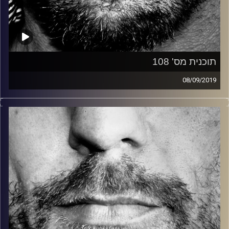
תוכנית מס' 108
08/09/2019
זיפים, מוזיקה מחוספסת של הופעות חיות. הרבה ג'אם, רוק,
בלוז, bluegrass, ג'אז, Fאנק, פרוגרסיב ואפילו אלקטרוניקה.
כל מה שחי, אמיתי ונושם.
עם שמוליק רגב.
קרדיט תמונות:
David Goehring