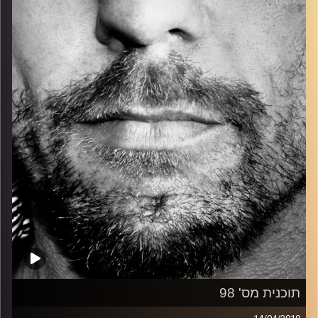
כל מה שחי, אמיתי ונושם.
עם שמוליק רגב.
קרדיט תמונות:
David Goehring
תוכנית מס' 98