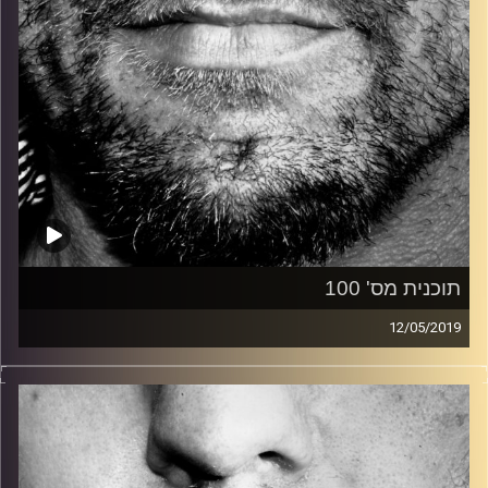
תוכנית מס' 100
12/05/2019
זיפים, מוזיקה מחוספסת של הופעות חיות. הרבה ג'אם, רוק,
בלוז, bluegrass, ג'אז, Fאנק, פרוגרסיב ואפילו אלקטרוניקה.
כל מה שחי, אמיתי ונושם.
עם שמוליק רגב.