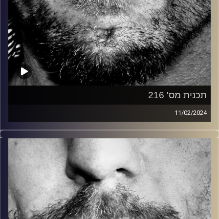
תכנית מס' 216
11/02/2024
זיפים, מוזיקה מחוספסת של הופעות חיות. הרבה ג'אם, רוק,
בלוז, bluegrass, ג'אז, Fאנק, פרוגרסיב ואפילו אלקטרוניקה.
כל מה שחי, אמיתי ונושם.
עם שמוליק רגב.
קרדיט תמונות:
David Goehring