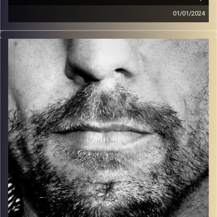
01/01/2024
זיפים, מוזיקה מחוספסת של הופעות חיות. הרבה ג'אם, רוק,
בלוז, bluegrass, ג'אז, Fאנק, פרוגרסיב ואפילו אלקטרוניקה.
כל מה שחי, אמיתי ונושם.
עם שמוליק רגב.
קרדיט תמונות:
David Goehring