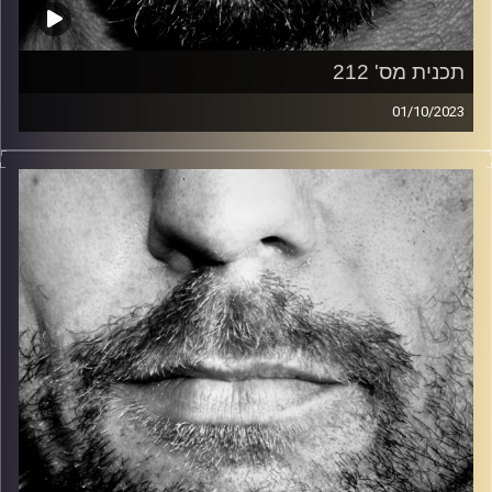
תכנית מס' 212
01/10/2023
זיפים, מוזיקה מחוספסת של הופעות חיות. הרבה ג'אם, רוק,
בלוז, bluegrass, ג'אז, Fאנק, פרוגרסיב ואפילו אלקטרוניקה.
כל מה שחי, אמיתי ונושם.
עם שמוליק רגב.
קרדיט תמונות:
David Goehring