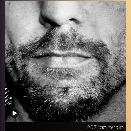
בלוז, bluegrass, ג'אז, Fאנק, פרוגרסיב ואפילו אלקטרוניקה.
כל מה שחי, אמיתי ונושם.
עם שמוליק רגב.
קרדיט תמונות:
David Goehring
תוכנית מס' 207