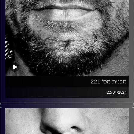
תכנית מס' 221
22/04/2024
זיפים, מוזיקה מחוספסת של הופעות חיות. הרבה ג'אם, רוק,
בלוז, bluegrass, ג'אז, Fאנק, פרוגרסיב ואפילו אלקטרוניקה.
כל מה שחי, אמיתי ונושם.
עם שמוליק רגב.