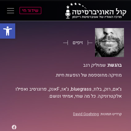
שידור חי
פתח סרגל
ל
ל
תוכן
תפריט
ראשי
ראשי
זיפים
בהגשת:
שמוליק רגב
מוזיקה מחוספסת של הופעות חיות.
ג'אם, רוק, בלוז, bluegrass, ג'אז, Fאנק, פרוגרסיב ואפילו
אלקטרוניקה. כל מה שחי, אמיתי ונושם.
קרדיט תמונות:
David Goehring