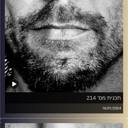
קרדיט תמונות:
David Goehring
תכנית מס' 214
16/01/2024
זיפים, מוזיקה מחוספסת של הופעות חיות. הרבה ג'אם, רוק,
בלוז, bluegrass, ג'אז, Fאנק, פרוגרסיב ואפילו אלקטרוניקה.