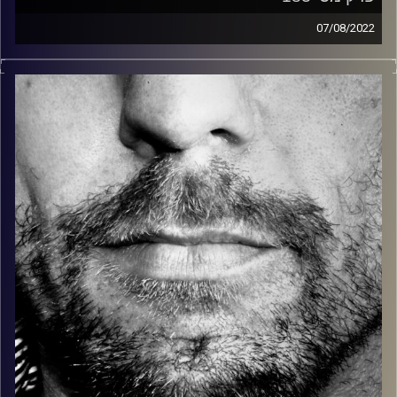
07/08/2022
זיפים, מוזיקה מחוספסת של הופעות חיות. הרבה ג'אם, רוק,
בלוז, bluegrass, ג'אז, Fאנק, פרוגרסיב ואפילו אלקטרוניקה.
כל מה שחי, אמיתי ונושם.
עם שמוליק רגב.
קרדיט תמונות:
David Goehring