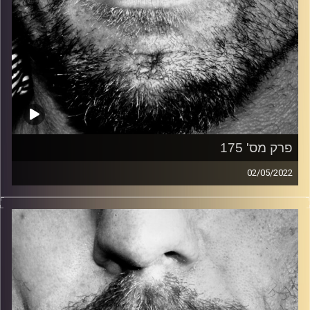
פרק מס' 175
02/05/2022
זיפים, מוזיקה מחוספסת של הופעות חיות. הרבה ג'אם, רוק,
בלוז, bluegrass, ג'אז, Fאנק, פרוגרסיב ואפילו אלקטרוניקה.
כל מה שחי, אמיתי ונושם.
עם שמוליק רגב.
קרדיט תמונות:
David Goehring