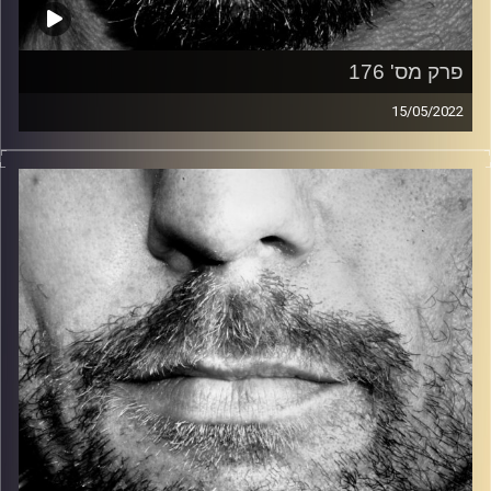
פרק מס' 176
15/05/2022
זיפים, מוזיקה מחוספסת של הופעות חיות. הרבה ג'אם, רוק,
בלוז, bluegrass, ג'אז, Fאנק, פרוגרסיב ואפילו אלקטרוניקה.
כל מה שחי, אמיתי ונושם.
עם שמוליק רגב.
קרדיט תמונות:
David Goehring