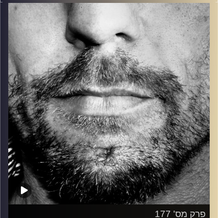
בלוז, bluegrass, ג'אז, Fאנק, פרוגרסיב ואפילו אלקטרוניקה.
כל מה שחי, אמיתי ונושם.
עם שמוליק רגב.
קרדיט תמונות:
David Goehring
פרק מס' 177