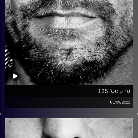
פרק מס' 185
05/09/2022
זיפים, מוזיקה מחוספסת של הופעות חיות. הרבה ג'אם, רוק,
בלוז, bluegrass, ג'אז, Fאנק, פרוגרסיב ואפילו אלקטרוניקה.
כל מה שחי, אמיתי ונושם.
עם שמוליק רגב.