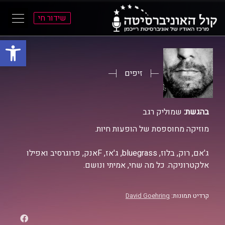
שידור חי
פתח סרגל
ל
ל
תוכן
תפריט
ראשי
ראשי
זיפים
בהגשת:
שמוליק רגב
מוזיקה מחוספסת של הופעות חיות.
ג'אם, רוק, בלוז, bluegrass, ג'אז, Fאנק, פרוגרסיב ואפילו
אלקטרוניקה. כל מה שחי, אמיתי ונושם.
קרדיט תמונות:
David Goehring