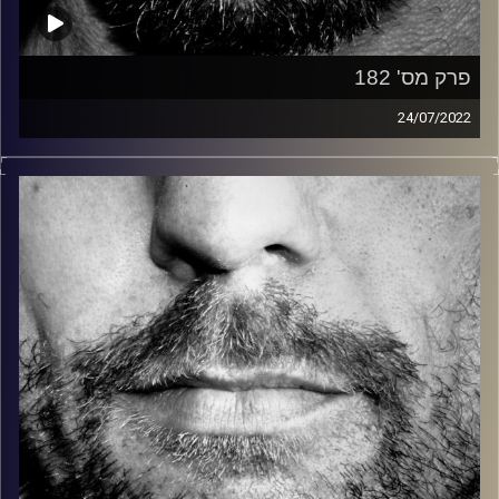
פרק מס' 182
24/07/2022
זיפים, מוזיקה מחוספסת של הופעות חיות. הרבה ג'אם, רוק,
בלוז, bluegrass, ג'אז, Fאנק, פרוגרסיב ואפילו אלקטרוניקה.
כל מה שחי, אמיתי ונושם.
עם שמוליק רגב.
קרדיט תמונות:
David Goehring