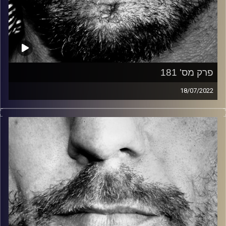
פרק מס' 181
18/07/2022
זיפים, מוזיקה מחוספסת של הופעות חיות. הרבה ג'אם, רוק,
בלוז, bluegrass, ג'אז, Fאנק, פרוגרסיב ואפילו אלקטרוניקה.
כל מה שחי, אמיתי ונושם.
עם שמוליק רגב.
קרדיט תמונות:
David Goehring