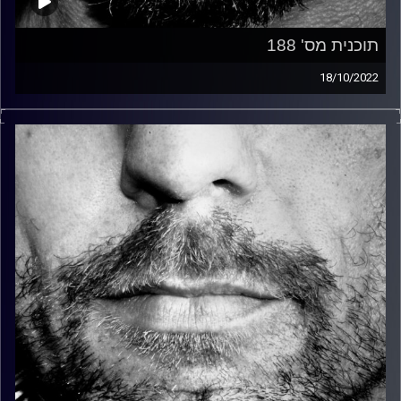
תוכנית מס' 188
18/10/2022
זיפים, מוזיקה מחוספסת של הופעות חיות. הרבה ג'אם, רוק,
בלוז, bluegrass, ג'אז, Fאנק, פרוגרסיב ואפילו אלקטרוניקה.
כל מה שחי, אמיתי ונושם.
עם שמוליק רגב.
קרדיט תמונות:
David Goehring