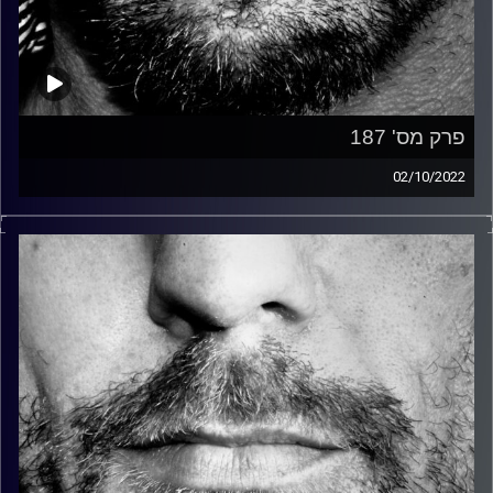
פרק מס' 187
02/10/2022
זיפים, מוזיקה מחוספסת של הופעות חיות. הרבה ג'אם, רוק,
בלוז, bluegrass, ג'אז, Fאנק, פרוגרסיב ואפילו אלקטרוניקה.
כל מה שחי, אמיתי ונושם.
עם שמוליק רגב.
קרדיט תמונות:
David Goehring