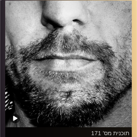
בלוז, bluegrass, ג'אז, Fאנק, פרוגרסיב ואפילו אלקטרוניקה.
כל מה שחי, אמיתי ונושם.
עם שמוליק רגב.
קרדיט תמונות:
David Goehring
תוכנית מס' 171