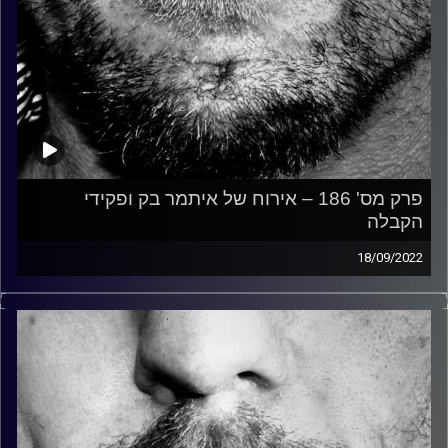
פרק מס' 186 – אירוח של איתמר בק ופקידי
הקבלה
18/09/2022
זיפים, מוזיקה מחוספסת של הופעות חיות. הרבה ג'אם, רוק,
בלוז, bluegrass, ג'אז, Fאנק, פרוגרסיב ואפילו אלקטרוניקה.
כל מה שחי, אמיתי ונושם.
עם שמוליק רגב.
קרדיט תמונות:
David Goehring