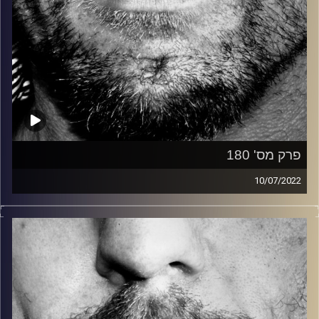
פרק מס' 180
10/07/2022
זיפים, מוזיקה מחוספסת של הופעות חיות. הרבה ג'אם, רוק,
בלוז, bluegrass, ג'אז, Fאנק, פרוגרסיב ואפילו אלקטרוניקה.
כל מה שחי, אמיתי ונושם.
עם שמוליק רגב.
קרדיט תמונות:
David Goehring