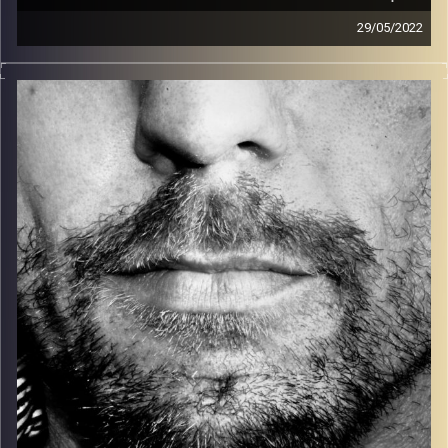
29/05/2022
זיפים, מוזיקה מחוספסת של הופעות חיות. הרבה ג'אם, רוק,
בלוז, bluegrass, ג'אז, Fאנק, פרוגרסיב ואפילו אלקטרוניקה.
כל מה שחי, אמיתי ונושם.
עם שמוליק רגב.
קרדיט תמונות:
David Goehring