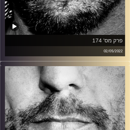
פרק מס' 174
02/05/2022
זיפים, מוזיקה מחוספסת של הופעות חיות. הרבה ג'אם, רוק,
בלוז, bluegrass, ג'אז, Fאנק, פרוגרסיב ואפילו אלקטרוניקה.
כל מה שחי, אמיתי ונושם.
עם שמוליק רגב.
קרדיט תמונות:
David Goehring