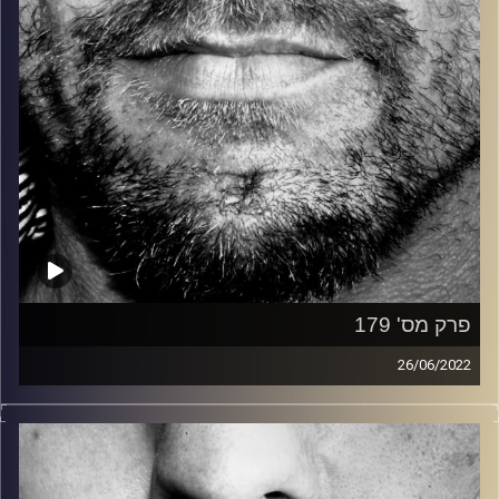
פרק מס' 179
26/06/2022
זיפים, מוזיקה מחוספסת של הופעות חיות. הרבה ג'אם, רוק,
בלוז, bluegrass, ג'אז, Fאנק, פרוגרסיב ואפילו אלקטרוניקה.
כל מה שחי, אמיתי ונושם.
עם שמוליק רגב.