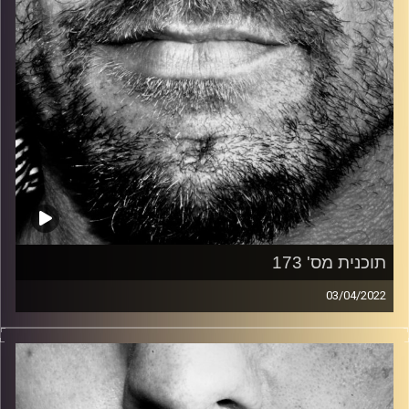
תוכנית מס' 173
03/04/2022
זיפים, מוזיקה מחוספסת של הופעות חיות. הרבה ג'אם, רוק,
בלוז, bluegrass, ג'אז, Fאנק, פרוגרסיב ואפילו אלקטרוניקה.
כל מה שחי, אמיתי ונושם.
עם שמוליק רגב.