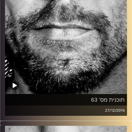
קרדיט תמונות:
David Goehring
תוכנית מס' 63
27/12/2016
זיפים, מוזיקה מחוספסת של הופעות חיות. הרבה ג'אם, רוק,
בלוז, bluegrass, ג'אז, Fאנק, פרוגרסיב ואפילו אלקטרוניקה.