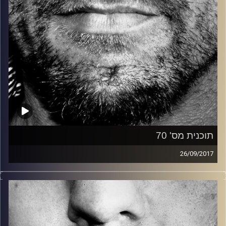
תוכנית מס' 70
26/09/2017
זיפים, מוזיקה מחוספסת של הופעות חיות. הרבה ג'אם, רוק,
בלוז, bluegrass, ג'אז, Fאנק, פרוגרסיב ואפילו אלקטרוניקה.
כל מה שחי, אמיתי ונושם.
עם שמוליק רגב.