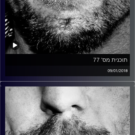
תוכנית מס' 77
09/01/2018
זיפים, מוזיקה מחוספסת של הופעות חיות. הרבה ג'אם, רוק,
בלוז, bluegrass, ג'אז, Fאנק, פרוגרסיב ואפילו אלקטרוניקה.
כל מה שחי, אמיתי ונושם.
עם שמוליק רגב.
קרדיט תמונות:
David Goehring