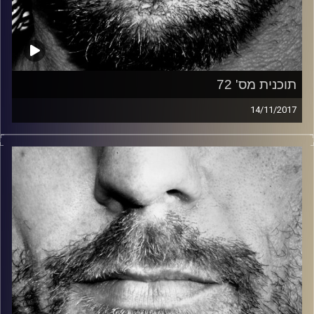
תוכנית מס' 72
14/11/2017
זיפים, מוזיקה מחוספסת של הופעות חיות. הרבה ג'אם, רוק,
בלוז, bluegrass, ג'אז, Fאנק, פרוגרסיב ואפילו אלקטרוניקה.
כל מה שחי, אמיתי ונושם.
עם שמוליק רגב.
קרדיט תמונות:
David Goehring