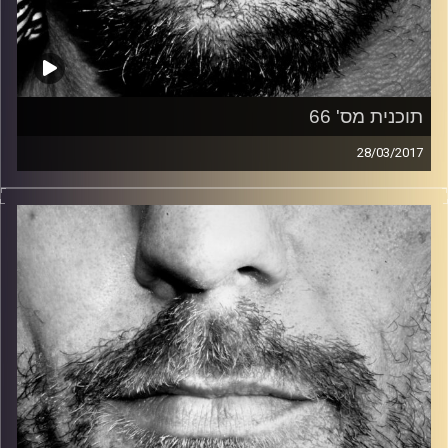
תוכנית מס' 66
28/03/2017
זיפים, מוזיקה מחוספסת של הופעות חיות. הרבה ג'אם, רוק,
בלוז, bluegrass, ג'אז, Fאנק, פרוגרסיב ואפילו אלקטרוניקה.
כל מה שחי, אמיתי ונושם.
עם שמוליק רגב.
קרדיט תמונות:
David Goehring