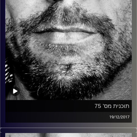
קרדיט תמונות:
David Goehring
תוכנית מס' 75
19/12/2017
זיפים, מוזיקה מחוספסת של הופעות חיות. הרבה ג'אם, רוק,
בלוז, bluegrass, ג'אז, Fאנק, פרוגרסיב ואפילו אלקטרוניקה.