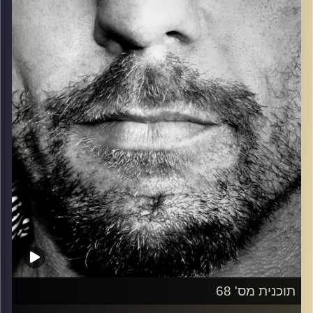
כל מה שחי, אמיתי ונושם.
עם שמוליק רגב.
קרדיט תמונות:
David Goehring
תוכנית מס' 68