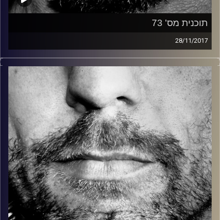
תוכנית מס' 73
28/11/2017
זיפים, מוזיקה מחוספסת של הופעות חיות. הרבה ג'אם, רוק,
בלוז, bluegrass, ג'אז, Fאנק, פרוגרסיב ואפילו אלקטרוניקה.
כל מה שחי, אמיתי ונושם.
עם שמוליק רגב.
קרדיט תמונות:
David Goehring