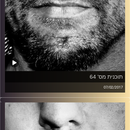
תוכנית מס' 64
07/02/2017
זיפים, מוזיקה מחוספסת של הופעות חיות. הרבה ג'אם, רוק,
בלוז, bluegrass, ג'אז, Fאנק, פרוגרסיב ואפילו אלקטרוניקה.
כל מה שחי, אמיתי ונושם.
עם שמוליק רגב.