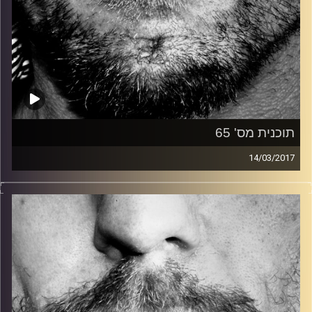
תוכנית מס' 65
14/03/2017
זיפים, מוזיקה מחוספסת של הופעות חיות. הרבה ג'אם, רוק,
בלוז, bluegrass, ג'אז, Fאנק, פרוגרסיב ואפילו אלקטרוניקה.
כל מה שחי, אמיתי ונושם.
עם שמוליק רגב.
קרדיט תמונות:
David Goehring