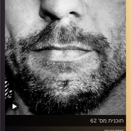
כל מה שחי, אמיתי ונושם.
עם שמוליק רגב.
קרדיט תמונות:
David Goehring
תוכנית מס' 62