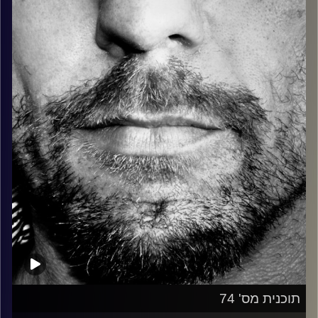
כל מה שחי, אמיתי ונושם.
עם שמוליק רגב.
קרדיט תמונות:
David Goehring
תוכנית מס' 74