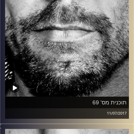
קרדיט תמונות:
David Goehring
תוכנית מס' 69
11/07/2017
זיפים, מוזיקה מחוספסת של הופעות חיות. הרבה ג'אם, רוק,
בלוז, bluegrass, ג'אז, Fאנק, פרוגרסיב ואפילו אלקטרוניקה.