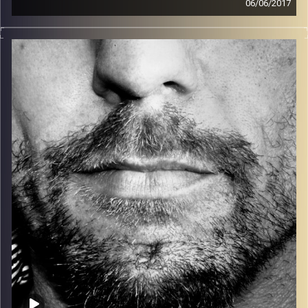
06/06/2017
זיפים, מוזיקה מחוספסת של הופעות חיות. הרבה ג'אם, רוק,
בלוז, bluegrass, ג'אז, Fאנק, פרוגרסיב ואפילו אלקטרוניקה.
כל מה שחי, אמיתי ונושם.
עם שמוליק רגב.
קרדיט תמונות:
David Goehring