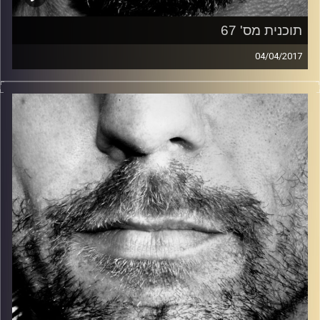
תוכנית מס' 67
04/04/2017
זיפים, מוזיקה מחוספסת של הופעות חיות. הרבה ג'אם, רוק,
בלוז, bluegrass, ג'אז, Fאנק, פרוגרסיב ואפילו אלקטרוניקה.
כל מה שחי, אמיתי ונושם.
עם שמוליק רגב.
קרדיט תמונות:
David Goehring