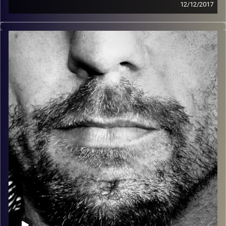
12/12/2017
זיפים, מוזיקה מחוספסת של הופעות חיות. הרבה ג'אם, רוק,
בלוז, bluegrass, ג'אז, Fאנק, פרוגרסיב ואפילו אלקטרוניקה.
כל מה שחי, אמיתי ונושם.
עם שמוליק רגב.
קרדיט תמונות:
David Goehring