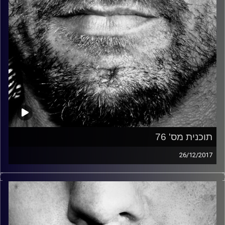
תוכנית מס' 76
26/12/2017
זיפים, מוזיקה מחוספסת של הופעות חיות. הרבה ג'אם, רוק,
בלוז, bluegrass, ג'אז, Fאנק, פרוגרסיב ואפילו אלקטרוניקה.
כל מה שחי, אמיתי ונושם.
עם שמוליק רגב.