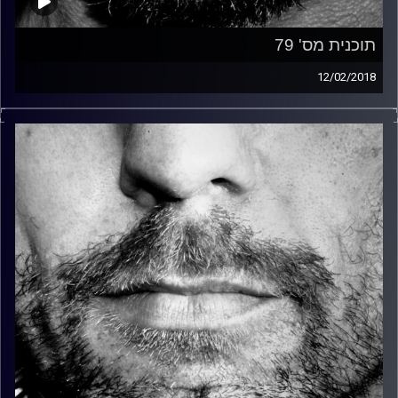
תוכנית מס' 79
12/02/2018
זיפים, מוזיקה מחוספסת של הופעות חיות. הרבה ג'אם, רוק,
בלוז, bluegrass, ג'אז, Fאנק, פרוגרסיב ואפילו אלקטרוניקה.
כל מה שחי, אמיתי ונושם.
עם שמוליק רגב.
קרדיט תמונות:
David Goehring