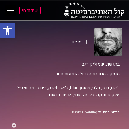
שידור חי
פתח סרגל
ל
ל
תוכן
תפריט
ראשי
ראשי
זיפים
בהגשת:
שמוליק רגב
מוזיקה מחוספסת של הופעות חיות.
ג'אם, רוק, בלוז, bluegrass, ג'אז, Fאנק, פרוגרסיב ואפילו
אלקטרוניקה. כל מה שחי, אמיתי ונושם.
קרדיט תמונות:
David Goehring