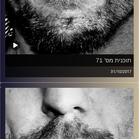
תוכנית מס' 71
31/10/2017
זיפים, מוזיקה מחוספסת של הופעות חיות. הרבה ג'אם, רוק,
בלוז, bluegrass, ג'אז, Fאנק, פרוגרסיב ואפילו אלקטרוניקה.
כל מה שחי, אמיתי ונושם.
עם שמוליק רגב.
קרדיט תמונות:
David Goehring