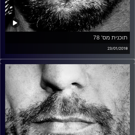
תוכנית מס' 78
23/01/2018
זיפים, מוזיקה מחוספסת של הופעות חיות. הרבה ג'אם, רוק,
בלוז, bluegrass, ג'אז, Fאנק, פרוגרסיב ואפילו אלקטרוניקה.
כל מה שחי, אמיתי ונושם.
עם שמוליק רגב.
קרדיט תמונות:
David Goehring