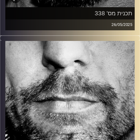
תכנית מס' 338
26/05/2025
זיפים, מוזיקה מחוספסת של הופעות חיות. הרבה ג'אם, רוק,
בלוז, bluegrass, ג'אז, Fאנק, פרוגרסיב ואפילו אלקטרוניקה.
כל מה שחי, אמיתי ונושם.
עם שמוליק רגב.
קרדיט תמונות:
David Goehring