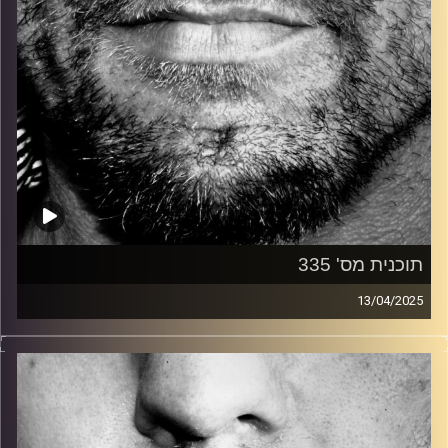
תוכנית מס' 335
13/04/2025
זיפים, מוזיקה מחוספסת של הופעות חיות. הרבה ג'אם, רוק,
בלוז, bluegrass, ג'אז, Fאנק, פרוגרסיב ואפילו אלקטרוניקה.
כל מה שחי, אמיתי ונושם.
עם שמוליק רגב.