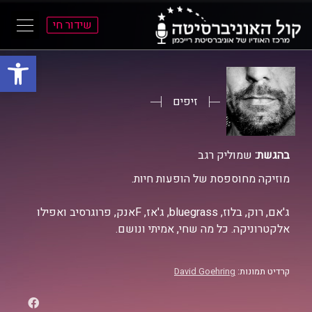
שידור חי
פתח סרגל
ל
ל
תוכן
תפריט
ראשי
ראשי
זיפים
בהגשת:
שמוליק רגב
מוזיקה מחוספסת של הופעות חיות.
ג'אם, רוק, בלוז, bluegrass, ג'אז, Fאנק, פרוגרסיב ואפילו
אלקטרוניקה. כל מה שחי, אמיתי ונושם.
קרדיט תמונות:
David Goehring