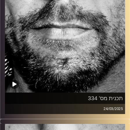
קרדיט תמונות:
David Goehring
תכנית מס' 334
24/03/2025
זיפים, מוזיקה מחוספסת של הופעות חיות. הרבה ג'אם, רוק,
בלוז, bluegrass, ג'אז, Fאנק, פרוגרסיב ואפילו אלקטרוניקה.