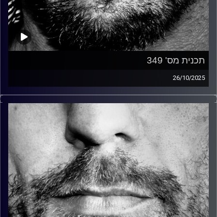
תכנית מס' 349
26/10/2025
זיפים, מוזיקה מחוספסת של הופעות חיות. הרבה ג'אם, רוק,
בלוז, bluegrass, ג'אז, Fאנק, פרוגרסיב ואפילו אלקטרוניקה.
כל מה שחי, אמיתי ונושם.
עם שמוליק רגב.
קרדיט תמונות:
David Goehring