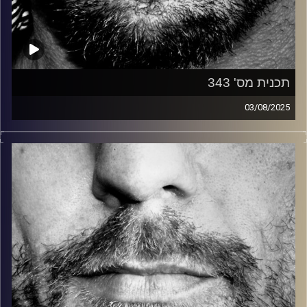
תכנית מס' 343
03/08/2025
זיפים, מוזיקה מחוספסת של הופעות חיות. הרבה ג'אם, רוק,
בלוז, bluegrass, ג'אז, Fאנק, פרוגרסיב ואפילו אלקטרוניקה.
כל מה שחי, אמיתי ונושם.
עם שמוליק רגב.
קרדיט תמונות:
David Goehring