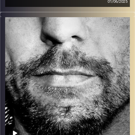
01/06/2025
זיפים, מוזיקה מחוספסת של הופעות חיות. הרבה ג'אם, רוק,
בלוז, bluegrass, ג'אז, Fאנק, פרוגרסיב ואפילו אלקטרוניקה.
כל מה שחי, אמיתי ונושם.
עם שמוליק רגב.
קרדיט תמונות:
David Goehring