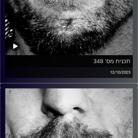
תכנית מס' 348
12/10/2025
זיפים, מוזיקה מחוספסת של הופעות חיות. הרבה ג'אם, רוק,
בלוז, bluegrass, ג'אז, Fאנק, פרוגרסיב ואפילו אלקטרוניקה.
כל מה שחי, אמיתי ונושם.
עם שמוליק רגב.
קרדיט תמונות:
David Goehring