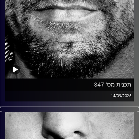
תכנית מס' 347
14/09/2025
זיפים, מוזיקה מחוספסת של הופעות חיות. הרבה ג'אם, רוק,
בלוז, bluegrass, ג'אז, Fאנק, פרוגרסיב ואפילו אלקטרוניקה.
כל מה שחי, אמיתי ונושם.
עם שמוליק רגב.