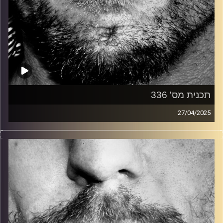
תכנית מס' 336
27/04/2025
זיפים, מוזיקה מחוספסת של הופעות חיות. הרבה ג'אם, רוק,
בלוז, bluegrass, ג'אז, Fאנק, פרוגרסיב ואפילו אלקטרוניקה.
כל מה שחי, אמיתי ונושם.
עם שמוליק רגב.
קרדיט תמונות:
David Goehring