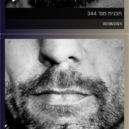
תכנית מס' 344
03/08/2025
זיפים, מוזיקה מחוספסת של הופעות חיות. הרבה ג'אם, רוק,
בלוז, bluegrass, ג'אז, Fאנק, פרוגרסיב ואפילו אלקטרוניקה.
כל מה שחי, אמיתי ונושם.
עם שמוליק רגב.
קרדיט תמונות:
David Goehring