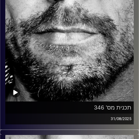
קרדיט תמונות:
David Goehring
תכנית מס' 346
31/08/2025
זיפים, מוזיקה מחוספסת של הופעות חיות. הרבה ג'אם, רוק,
בלוז, bluegrass, ג'אז, Fאנק, פרוגרסיב ואפילו אלקטרוניקה.