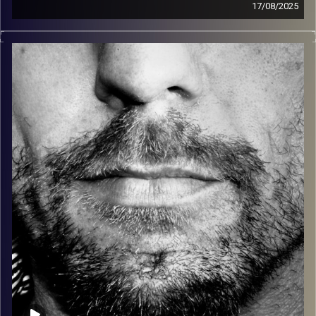
17/08/2025
זיפים, מוזיקה מחוספסת של הופעות חיות. הרבה ג'אם, רוק,
בלוז, bluegrass, ג'אז, Fאנק, פרוגרסיב ואפילו אלקטרוניקה.
כל מה שחי, אמיתי ונושם.
עם שמוליק רגב.
קרדיט תמונות:
David Goehring