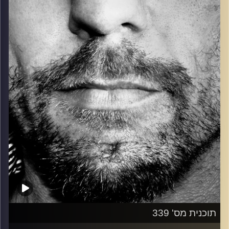
כל מה שחי, אמיתי ונושם.
עם שמוליק רגב.
קרדיט תמונות:
David Goehring
תוכנית מס' 339