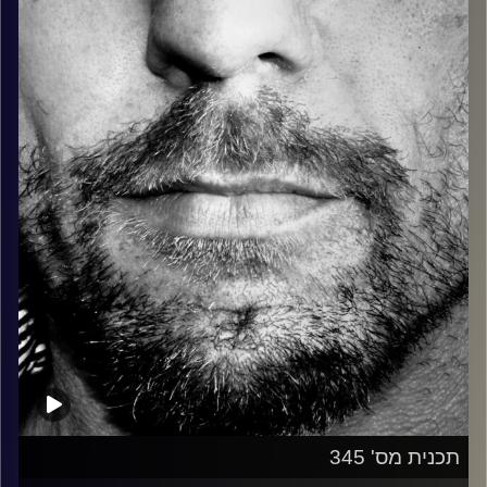
כל מה שחי, אמיתי ונושם.
עם שמוליק רגב.
קרדיט תמונות:
David Goehring
תכנית מס' 345