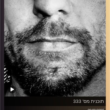
כל מה שחי, אמיתי ונושם.
עם שמוליק רגב.
קרדיט תמונות:
David Goehring
תוכנית מס' 333