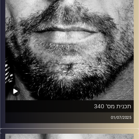
קרדיט תמונות:
David Goehring
תכנית מס' 340
01/07/2025
זיפים, מוזיקה מחוספסת של הופעות חיות. הרבה ג'אם, רוק,
בלוז, bluegrass, ג'אז, Fאנק, פרוגרסיב ואפילו אלקטרוניקה.