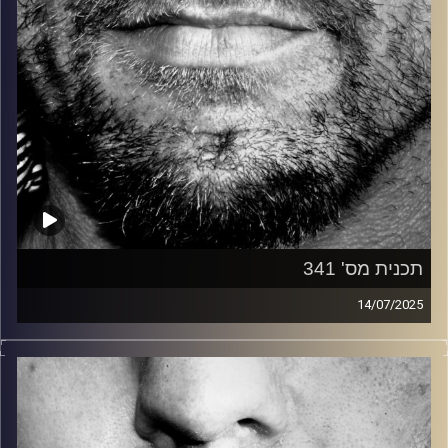
תכנית מס' 341
14/07/2025
זיפים, מוזיקה מחוספסת של הופעות חיות. הרבה ג'אם, רוק,
בלוז, bluegrass, ג'אז, Fאנק, פרוגרסיב ואפילו אלקטרוניקה.
כל מה שחי, אמיתי ונושם.
עם שמוליק רגב.