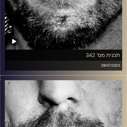
תכנית מס' 342
28/07/2025
זיפים, מוזיקה מחוספסת של הופעות חיות. הרבה ג'אם, רוק,
בלוז, bluegrass, ג'אז, Fאנק, פרוגרסיב ואפילו אלקטרוניקה.
כל מה שחי, אמיתי ונושם.
עם שמוליק רגב.
קרדיט תמונות:
David Goehring