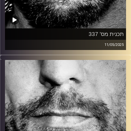
תכנית מס' 337
11/05/2025
זיפים, מוזיקה מחוספסת של הופעות חיות. הרבה ג'אם, רוק,
בלוז, bluegrass, ג'אז, Fאנק, פרוגרסיב ואפילו אלקטרוניקה.
כל מה שחי, אמיתי ונושם.
עם שמוליק רגב.
קרדיט תמונות:
David Goehring