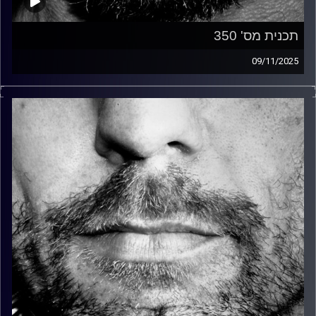
תכנית מס' 350
09/11/2025
זיפים, מוזיקה מחוספסת של הופעות חיות. הרבה ג'אם, רוק,
בלוז, bluegrass, ג'אז, Fאנק, פרוגרסיב ואפילו אלקטרוניקה.
כל מה שחי, אמיתי ונושם.
עם שמוליק רגב.
קרדיט תמונות:
David Goehring