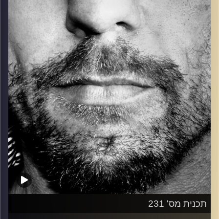
כל מה שחי, אמיתי ונושם.
עם שמוליק רגב.
קרדיט תמונות:
David Goehring
תכנית מס' 231