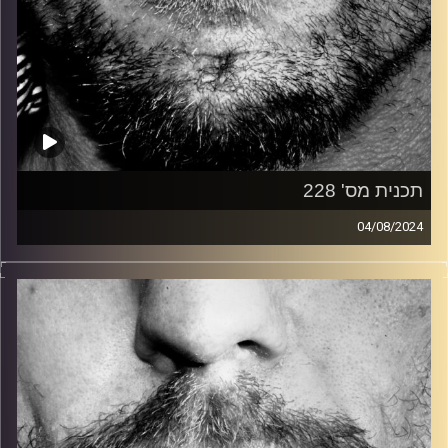
תכנית מס' 228
04/08/2024
זיפים, מוזיקה מחוספסת של הופעות חיות. הרבה ג'אם, רוק,
בלוז, bluegrass, ג'אז, Fאנק, פרוגרסיב ואפילו אלקטרוניקה.
כל מה שחי, אמיתי ונושם.
עם שמוליק רגב.
קרדיט תמונות:
David Goehring