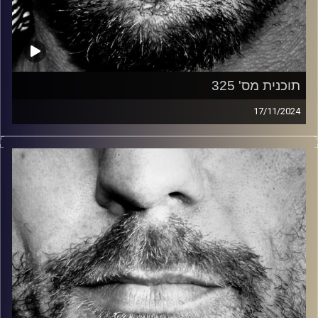
תוכנית מס' 325
17/11/2024
זיפים, מוזיקה מחוספסת של הופעות חיות. הרבה ג'אם, רוק,
בלוז, bluegrass, ג'אז, Fאנק, פרוגרסיב ואפילו אלקטרוניקה.
כל מה שחי, אמיתי ונושם.
עם שמוליק רגב.
קרדיט תמונות:
David Goehring