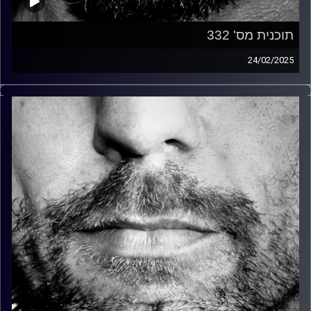
תוכנית מס' 332
24/02/2025
זיפים, מוזיקה מחוספסת של הופעות חיות. הרבה ג'אם, רוק,
בלוז, bluegrass, ג'אז, Fאנק, פרוגרסיב ואפילו אלקטרוניקה.
כל מה שחי, אמיתי ונושם.
עם שמוליק רגב.
קרדיט תמונות:
David Goehring