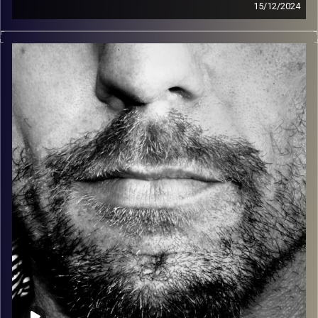
15/12/2024
זיפים, מוזיקה מחוספסת של הופעות חיות. הרבה ג'אם, רוק,
בלוז, bluegrass, ג'אז, Fאנק, פרוגרסיב ואפילו אלקטרוניקה.
כל מה שחי, אמיתי ונושם.
עם שמוליק רגב.
קרדיט תמונות:
David Goehring