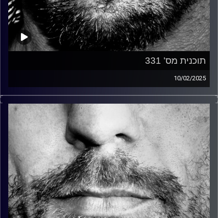
תוכנית מס' 331
10/02/2025
זיפים, מוזיקה מחוספסת של הופעות חיות. הרבה ג'אם, רוק,
בלוז, bluegrass, ג'אז, Fאנק, פרוגרסיב ואפילו אלקטרוניקה.
כל מה שחי, אמיתי ונושם.
עם שמוליק רגב.
קרדיט תמונות:
David Goehring