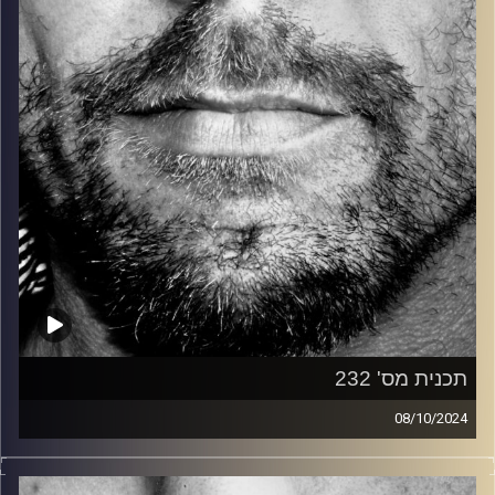
קרדיט תמונות:
David Goehring
תכנית מס' 232
08/10/2024
זיפים, מוזיקה מחוספסת של הופעות חיות. הרבה ג'אם, רוק,
בלוז, bluegrass, ג'אז, Fאנק, פרוגרסיב ואפילו אלקטרוניקה.