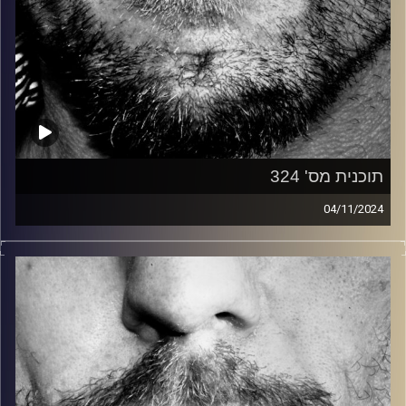
תוכנית מס' 324
04/11/2024
זיפים, מוזיקה מחוספסת של הופעות חיות. הרבה ג'אם, רוק,
בלוז, bluegrass, ג'אז, Fאנק, פרוגרסיב ואפילו אלקטרוניקה.
כל מה שחי, אמיתי ונושם.
עם שמוליק רגב.
קרדיט תמונות:
David Goehring