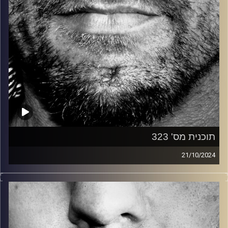
תוכנית מס' 323
21/10/2024
זיפים, מוזיקה מחוספסת של הופעות חיות. הרבה ג'אם, רוק,
בלוז, bluegrass, ג'אז, Fאנק, פרוגרסיב ואפילו אלקטרוניקה.
כל מה שחי, אמיתי ונושם.
עם שמוליק רגב.