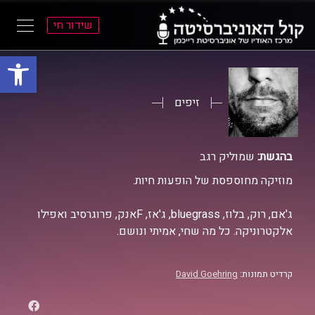
שידור חי
פתח סרגל
ל
ל
תוכן
תפריט
ראשי
ראשי
זיפים
בהגשת:
שמוליק רגב
מוזיקה מחוספסת של הופעות חיות.
ג'אם, רוק, בלוז, bluegrass, ג'אז, Fאנק, פרוגרסיב ואפילו
אלקטרוניקה. כל מה שחי, אמיתי ונושם.
קרדיט תמונות:
David Goehring