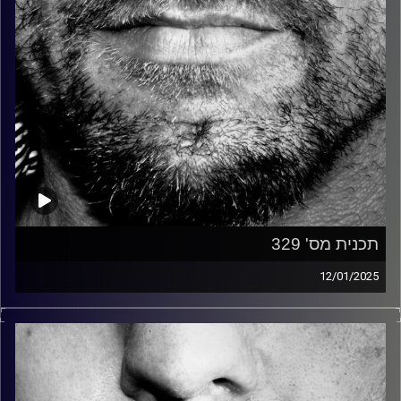
תכנית מס' 329
12/01/2025
זיפים, מוזיקה מחוספסת של הופעות חיות. הרבה ג'אם, רוק,
בלוז, bluegrass, ג'אז, Fאנק, פרוגרסיב ואפילו אלקטרוניקה.
כל מה שחי, אמיתי ונושם.
עם שמוליק רגב.