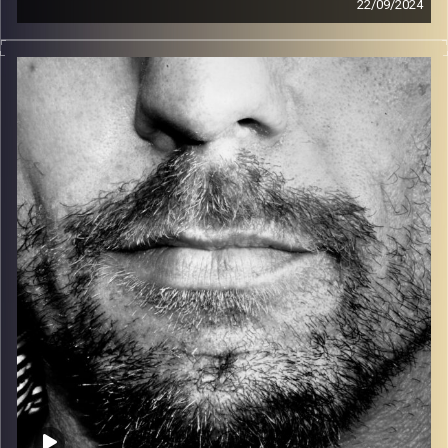
22/09/2024
זיפים, מוזיקה מחוספסת של הופעות חיות. הרבה ג'אם, רוק,
בלוז, bluegrass, ג'אז, Fאנק, פרוגרסיב ואפילו אלקטרוניקה.
כל מה שחי, אמיתי ונושם.
עם שמוליק רגב.
קרדיט תמונות:
David Goehring