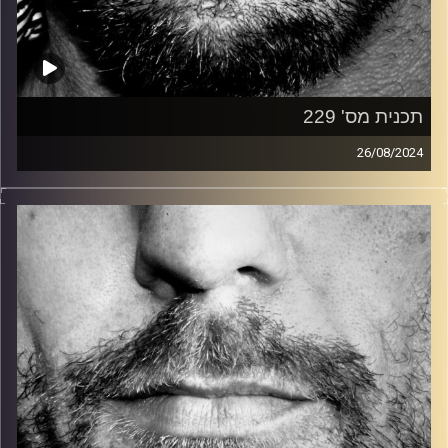
תכנית מס' 229
26/08/2024
זיפים, מוזיקה מחוספסת של הופעות חיות. הרבה ג'אם, רוק,
בלוז, bluegrass, ג'אז, Fאנק, פרוגרסיב ואפילו אלקטרוניקה.
כל מה שחי, אמיתי ונושם.
עם שמוליק רגב.
קרדיט תמונות:
David Goehring