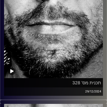
קרדיט תמונות:
David Goehring
תכנית מס' 328
29/12/2024
זיפים, מוזיקה מחוספסת של הופעות חיות. הרבה ג'אם, רוק,
בלוז, bluegrass, ג'אז, Fאנק, פרוגרסיב ואפילו אלקטרוניקה.