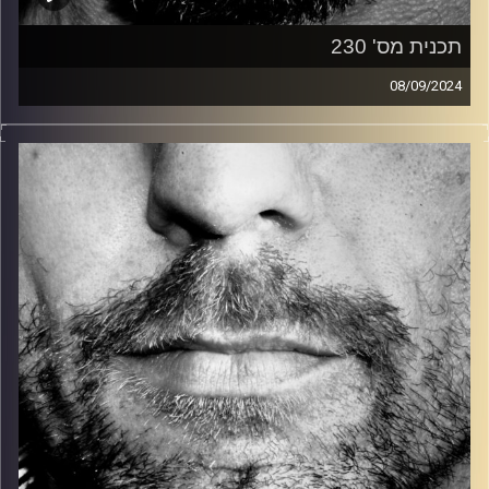
תכנית מס' 230
08/09/2024
זיפים, מוזיקה מחוספסת של הופעות חיות. הרבה ג'אם, רוק,
בלוז, bluegrass, ג'אז, Fאנק, פרוגרסיב ואפילו אלקטרוניקה.
כל מה שחי, אמיתי ונושם.
עם שמוליק רגב.
קרדיט תמונות:
David Goehring