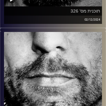
תוכנית מס' 326
02/12/2024
זיפים, מוזיקה מחוספסת של הופעות חיות. הרבה ג'אם, רוק,
בלוז, bluegrass, ג'אז, Fאנק, פרוגרסיב ואפילו אלקטרוניקה.
כל מה שחי, אמיתי ונושם.
עם שמוליק רגב.
קרדיט תמונות:
David Goehring