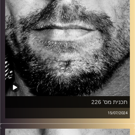
קרדיט תמונות:
David Goehring
תכנית מס' 226
15/07/2024
זיפים, מוזיקה מחוספסת של הופעות חיות. הרבה ג'אם, רוק,
בלוז, bluegrass, ג'אז, Fאנק, פרוגרסיב ואפילו אלקטרוניקה.