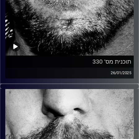
תוכנית מס' 330
26/01/2025
זיפים, מוזיקה מחוספסת של הופעות חיות. הרבה ג'אם, רוק,
בלוז, bluegrass, ג'אז, Fאנק, פרוגרסיב ואפילו אלקטרוניקה.
כל מה שחי, אמיתי ונושם.
עם שמוליק רגב.
קרדיט תמונות:
David Goehring