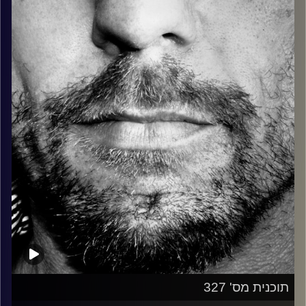
כל מה שחי, אמיתי ונושם.
עם שמוליק רגב.
קרדיט תמונות:
David Goehring
תוכנית מס' 327