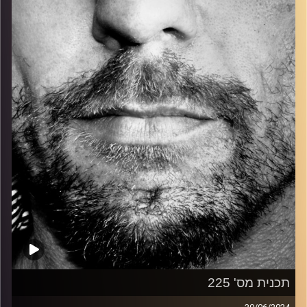
כל מה שחי, אמיתי ונושם.
עם שמוליק רגב.
קרדיט תמונות:
David Goehring
תכנית מס' 225