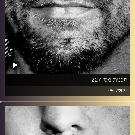
תכנית מס' 227
29/07/2024
זיפים, מוזיקה מחוספסת של הופעות חיות. הרבה ג'אם, רוק,
בלוז, bluegrass, ג'אז, Fאנק, פרוגרסיב ואפילו אלקטרוניקה.
כל מה שחי, אמיתי ונושם.
עם שמוליק רגב.