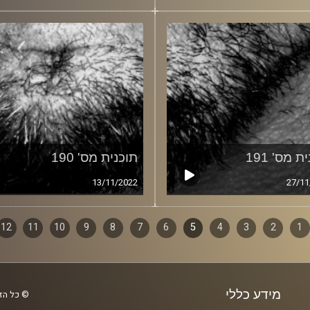
ת מס' 191
תוכנית מס' 190
13/11/2022
27/11
1
ף
2
3
4
5
6
7
8
9
10
11
12
ם
מידע כללי
© כל הזכ