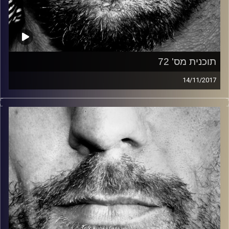
תוכנית מס' 72
14/11/2017
זיפים, מוזיקה מחוספסת של הופעות חיות. הרבה ג'אם, רוק,
בלוז, bluegrass, ג'אז, Fאנק, פרוגרסיב ואפילו אלקטרוניקה.
כל מה שחי, אמיתי ונושם.
עם שמוליק רגב.
קרדיט תמונות:
David Goehring