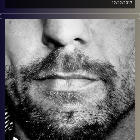
12/12/2017
זיפים, מוזיקה מחוספסת של הופעות חיות. הרבה ג'אם, רוק,
בלוז, bluegrass, ג'אז, Fאנק, פרוגרסיב ואפילו אלקטרוניקה.
כל מה שחי, אמיתי ונושם.
עם שמוליק רגב.
קרדיט תמונות:
David Goehring