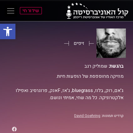
שידור חי
פתח סרגל
ל
ל
תוכן
תפריט
ראשי
ראשי
זיפים
בהגשת:
שמוליק רגב
מוזיקה מחוספסת של הופעות חיות.
ג'אם, רוק, בלוז, bluegrass, ג'אז, Fאנק, פרוגרסיב ואפילו
אלקטרוניקה. כל מה שחי, אמיתי ונושם.
קרדיט תמונות:
David Goehring