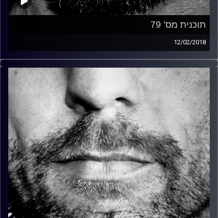
תוכנית מס' 79
12/02/2018
זיפים, מוזיקה מחוספסת של הופעות חיות. הרבה ג'אם, רוק,
בלוז, bluegrass, ג'אז, Fאנק, פרוגרסיב ואפילו אלקטרוניקה.
כל מה שחי, אמיתי ונושם.
עם שמוליק רגב.
קרדיט תמונות:
David Goehring