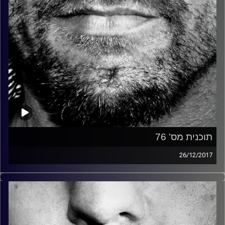
תוכנית מס' 76
26/12/2017
זיפים, מוזיקה מחוספסת של הופעות חיות. הרבה ג'אם, רוק,
בלוז, bluegrass, ג'אז, Fאנק, פרוגרסיב ואפילו אלקטרוניקה.
כל מה שחי, אמיתי ונושם.
עם שמוליק רגב.