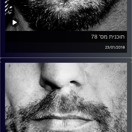
תוכנית מס' 78
23/01/2018
זיפים, מוזיקה מחוספסת של הופעות חיות. הרבה ג'אם, רוק,
בלוז, bluegrass, ג'אז, Fאנק, פרוגרסיב ואפילו אלקטרוניקה.
כל מה שחי, אמיתי ונושם.
עם שמוליק רגב.
קרדיט תמונות:
David Goehring