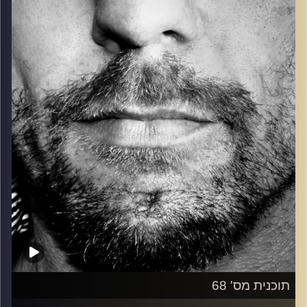
כל מה שחי, אמיתי ונושם.
עם שמוליק רגב.
קרדיט תמונות:
David Goehring
תוכנית מס' 68