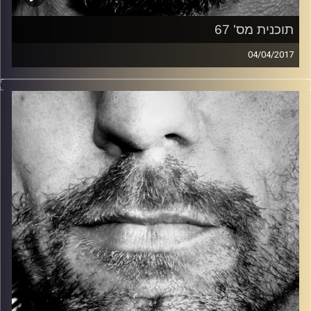
תוכנית מס' 67
04/04/2017
זיפים, מוזיקה מחוספסת של הופעות חיות. הרבה ג'אם, רוק,
בלוז, bluegrass, ג'אז, Fאנק, פרוגרסיב ואפילו אלקטרוניקה.
כל מה שחי, אמיתי ונושם.
עם שמוליק רגב.
קרדיט תמונות:
David Goehring