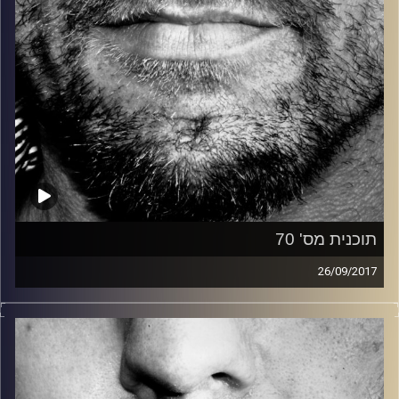
תוכנית מס' 70
26/09/2017
זיפים, מוזיקה מחוספסת של הופעות חיות. הרבה ג'אם, רוק,
בלוז, bluegrass, ג'אז, Fאנק, פרוגרסיב ואפילו אלקטרוניקה.
כל מה שחי, אמיתי ונושם.
עם שמוליק רגב.