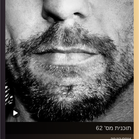
כל מה שחי, אמיתי ונושם.
עם שמוליק רגב.
קרדיט תמונות:
David Goehring
תוכנית מס' 62