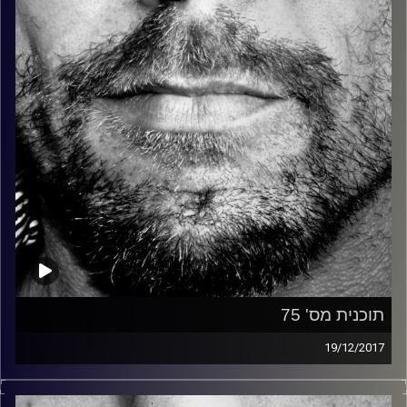
קרדיט תמונות:
David Goehring
תוכנית מס' 75
19/12/2017
זיפים, מוזיקה מחוספסת של הופעות חיות. הרבה ג'אם, רוק,
בלוז, bluegrass, ג'אז, Fאנק, פרוגרסיב ואפילו אלקטרוניקה.