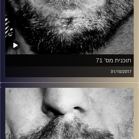
תוכנית מס' 71
31/10/2017
זיפים, מוזיקה מחוספסת של הופעות חיות. הרבה ג'אם, רוק,
בלוז, bluegrass, ג'אז, Fאנק, פרוגרסיב ואפילו אלקטרוניקה.
כל מה שחי, אמיתי ונושם.
עם שמוליק רגב.
קרדיט תמונות:
David Goehring