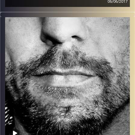
06/06/2017
זיפים, מוזיקה מחוספסת של הופעות חיות. הרבה ג'אם, רוק,
בלוז, bluegrass, ג'אז, Fאנק, פרוגרסיב ואפילו אלקטרוניקה.
כל מה שחי, אמיתי ונושם.
עם שמוליק רגב.
קרדיט תמונות:
David Goehring