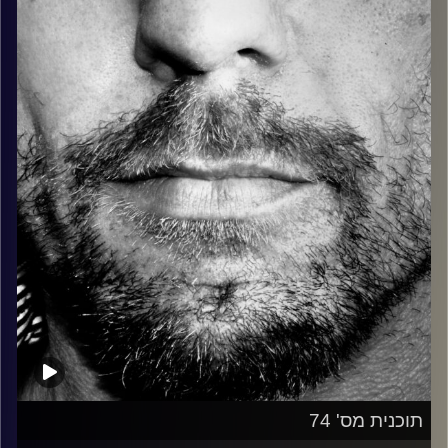
כל מה שחי, אמיתי ונושם.
עם שמוליק רגב.
קרדיט תמונות:
David Goehring
תוכנית מס' 74