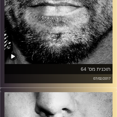
תוכנית מס' 64
07/02/2017
זיפים, מוזיקה מחוספסת של הופעות חיות. הרבה ג'אם, רוק,
בלוז, bluegrass, ג'אז, Fאנק, פרוגרסיב ואפילו אלקטרוניקה.
כל מה שחי, אמיתי ונושם.
עם שמוליק רגב.