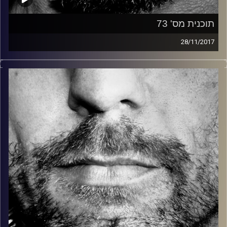
תוכנית מס' 73
28/11/2017
זיפים, מוזיקה מחוספסת של הופעות חיות. הרבה ג'אם, רוק,
בלוז, bluegrass, ג'אז, Fאנק, פרוגרסיב ואפילו אלקטרוניקה.
כל מה שחי, אמיתי ונושם.
עם שמוליק רגב.
קרדיט תמונות:
David Goehring