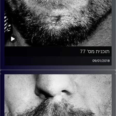
תוכנית מס' 77
09/01/2018
זיפים, מוזיקה מחוספסת של הופעות חיות. הרבה ג'אם, רוק,
בלוז, bluegrass, ג'אז, Fאנק, פרוגרסיב ואפילו אלקטרוניקה.
כל מה שחי, אמיתי ונושם.
עם שמוליק רגב.
קרדיט תמונות:
David Goehring