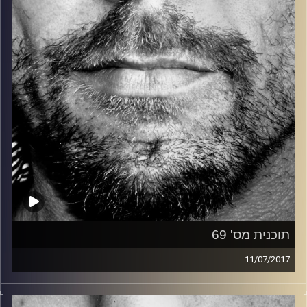
קרדיט תמונות:
David Goehring
תוכנית מס' 69
11/07/2017
זיפים, מוזיקה מחוספסת של הופעות חיות. הרבה ג'אם, רוק,
בלוז, bluegrass, ג'אז, Fאנק, פרוגרסיב ואפילו אלקטרוניקה.