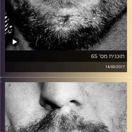
תוכנית מס' 65
14/03/2017
זיפים, מוזיקה מחוספסת של הופעות חיות. הרבה ג'אם, רוק,
בלוז, bluegrass, ג'אז, Fאנק, פרוגרסיב ואפילו אלקטרוניקה.
כל מה שחי, אמיתי ונושם.
עם שמוליק רגב.
קרדיט תמונות:
David Goehring