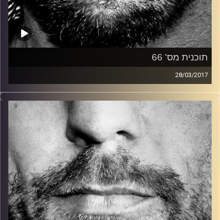
תוכנית מס' 66
28/03/2017
זיפים, מוזיקה מחוספסת של הופעות חיות. הרבה ג'אם, רוק,
בלוז, bluegrass, ג'אז, Fאנק, פרוגרסיב ואפילו אלקטרוניקה.
כל מה שחי, אמיתי ונושם.
עם שמוליק רגב.
קרדיט תמונות:
David Goehring