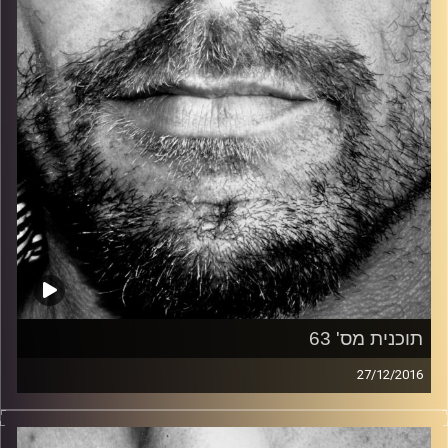
קרדיט תמונות:
David Goehring
תוכנית מס' 63
27/12/2016
זיפים, מוזיקה מחוספסת של הופעות חיות. הרבה ג'אם, רוק,
בלוז, bluegrass, ג'אז, Fאנק, פרוגרסיב ואפילו אלקטרוניקה.