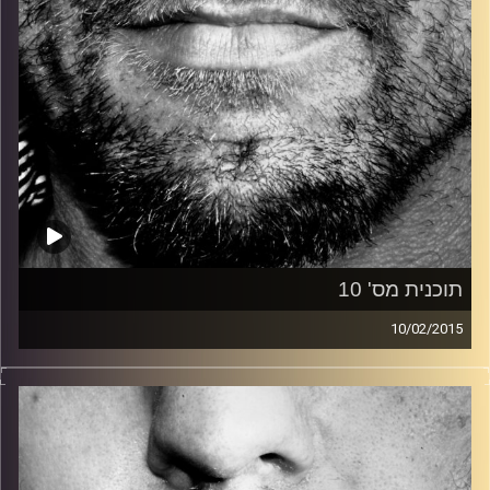
תוכנית מס' 10
10/02/2015
זיפים, מוזיקה מחוספסת של הופעות חיות. הרבה ג'אם, רוק,
בלוז, bluegrass, ג'אז, Fאנק, פרוגרסיב ואפילו אלקטרוניקה.
כל מה שחי, אמיתי ונושם.
עם שמוליק רגב.