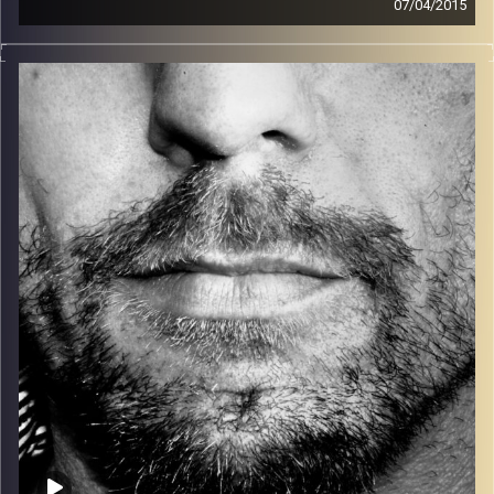
07/04/2015
זיפים, מוזיקה מחוספסת של הופעות חיות. הרבה ג'אם, רוק,
בלוז, bluegrass, ג'אז, Fאנק, פרוגרסיב ואפילו אלקטרוניקה.
כל מה שחי, אמיתי ונושם.
עם שמוליק רגב.
קרדיט תמונות:
David Goehring