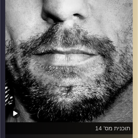
כל מה שחי, אמיתי ונושם.
עם שמוליק רגב.
קרדיט תמונות:
David Goehring
תוכנית מס' 14