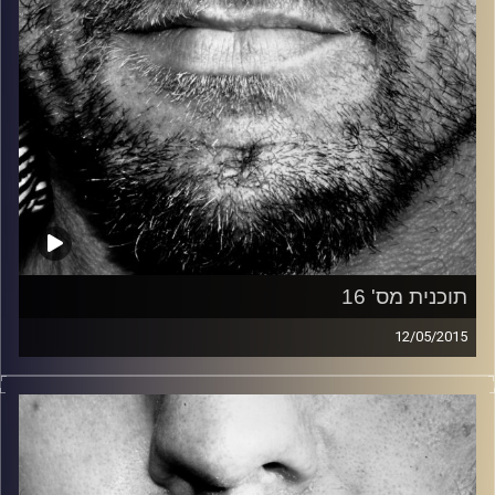
תוכנית מס' 16
12/05/2015
זיפים, מוזיקה מחוספסת של הופעות חיות. הרבה ג'אם, רוק,
בלוז, bluegrass, ג'אז, Fאנק, פרוגרסיב ואפילו אלקטרוניקה.
כל מה שחי, אמיתי ונושם.
עם שמוליק רגב.