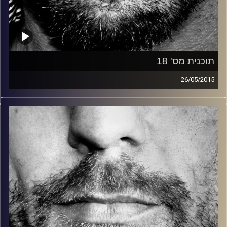
תוכנית מס' 18
26/05/2015
זיפים, מוזיקה מחוספסת של הופעות חיות. הרבה ג'אם, רוק,
בלוז, bluegrass, ג'אז, Fאנק, פרוגרסיב ואפילו אלקטרוניקה.
כל מה שחי, אמיתי ונושם.
עם שמוליק רגב.
קרדיט תמונות:
David Goehring