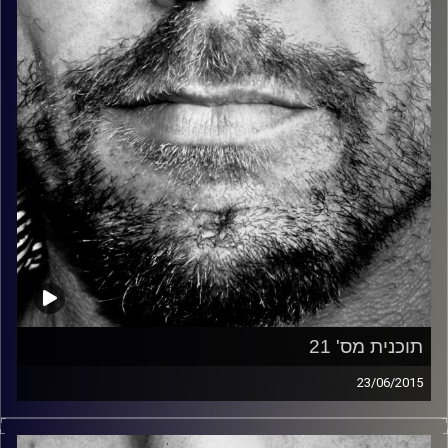
קרדיט תמונות:
David Goehring
תוכנית מס' 21
23/06/2015
זיפים, מוזיקה מחוספסת של הופעות חיות. הרבה ג'אם, רוק,
בלוז, bluegrass, ג'אז, Fאנק, פרוגרסיב ואפילו אלקטרוניקה.