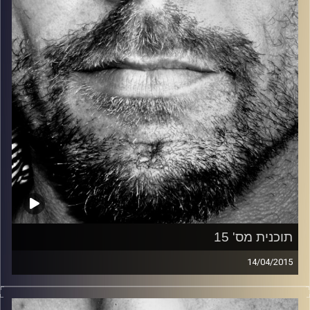
קרדיט תמונות:
David Goehring
תוכנית מס' 15
14/04/2015
זיפים, מוזיקה מחוספסת של הופעות חיות. הרבה ג'אם, רוק,
בלוז, bluegrass, ג'אז, Fאנק, פרוגרסיב ואפילו אלקטרוניקה.