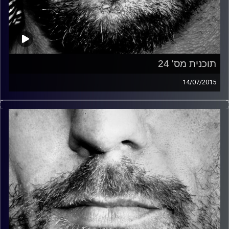
תוכנית מס' 24
14/07/2015
זיפים, מוזיקה מחוספסת של הופעות חיות. הרבה ג'אם, רוק,
בלוז, bluegrass, ג'אז, Fאנק, פרוגרסיב ואפילו אלקטרוניקה.
כל מה שחי, אמיתי ונושם.
עם שמוליק רגב.
קרדיט תמונות:
David Goehring