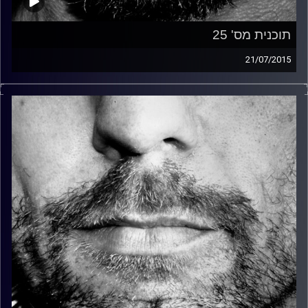
תוכנית מס' 25
21/07/2015
זיפים, מוזיקה מחוספסת של הופעות חיות. הרבה ג'אם, רוק,
בלוז, bluegrass, ג'אז, Fאנק, פרוגרסיב ואפילו אלקטרוניקה.
כל מה שחי, אמיתי ונושם.
עם שמוליק רגב.
קרדיט תמונות:
David Goehring