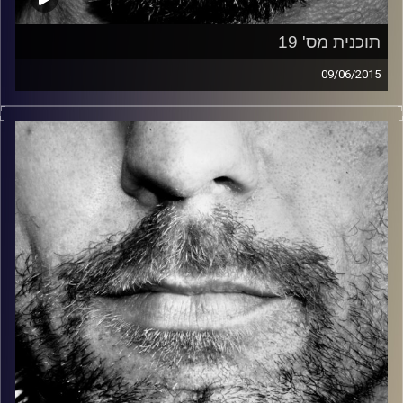
תוכנית מס' 19
09/06/2015
זיפים, מוזיקה מחוספסת של הופעות חיות. הרבה ג'אם, רוק,
בלוז, bluegrass, ג'אז, Fאנק, פרוגרסיב ואפילו אלקטרוניקה.
כל מה שחי, אמיתי ונושם.
עם שמוליק רגב.
קרדיט תמונות:
David Goehring