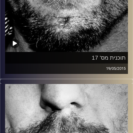
תוכנית מס' 17
19/05/2015
זיפים, מוזיקה מחוספסת של הופעות חיות. הרבה ג'אם, רוק,
בלוז, bluegrass, ג'אז, Fאנק, פרוגרסיב ואפילו אלקטרוניקה.
כל מה שחי, אמיתי ונושם.
עם שמוליק רגב.
קרדיט תמונות:
David Goehring