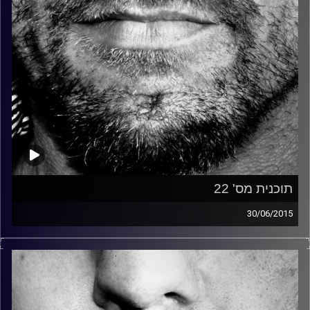
תוכנית מס' 22
30/06/2015
זיפים, מוזיקה מחוספסת של הופעות חיות. הרבה ג'אם, רוק,
בלוז, bluegrass, ג'אז, Fאנק, פרוגרסיב ואפילו אלקטרוניקה.
כל מה שחי, אמיתי ונושם.
עם שמוליק רגב.