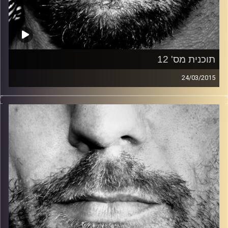
תוכנית מס' 12
24/03/2015
זיפים, מוזיקה מחוספסת של הופעות חיות. הרבה ג'אם, רוק,
בלוז, bluegrass, ג'אז, Fאנק, פרוגרסיב ואפילו אלקטרוניקה.
כל מה שחי, אמיתי ונושם.
עם שמוליק רגב.
קרדיט תמונות:
David Goehring