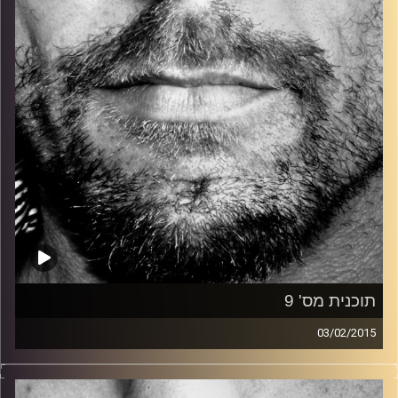
קרדיט תמונות:
David Goehring
תוכנית מס' 9
03/02/2015
זיפים, מוזיקה מחוספסת של הופעות חיות. הרבה ג'אם, רוק,
בלוז, bluegrass, ג'אז, Fאנק, פרוגרסיב ואפילו אלקטרוניקה.