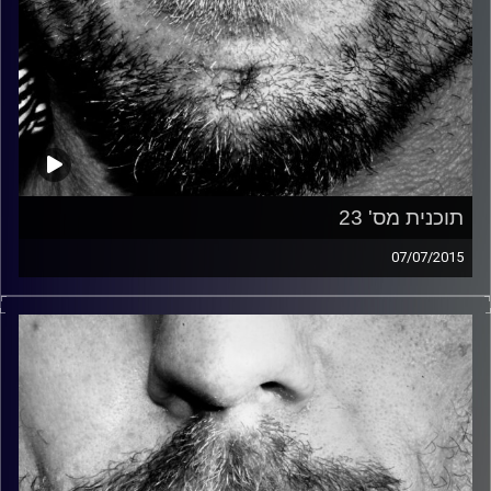
תוכנית מס' 23
07/07/2015
זיפים, מוזיקה מחוספסת של הופעות חיות. הרבה ג'אם, רוק,
בלוז, bluegrass, ג'אז, Fאנק, פרוגרסיב ואפילו אלקטרוניקה.
כל מה שחי, אמיתי ונושם.
עם שמוליק רגב.
קרדיט תמונות:
David Goehring