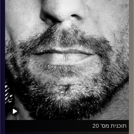
כל מה שחי, אמיתי ונושם.
עם שמוליק רגב.
קרדיט תמונות:
David Goehring
תוכנית מס' 20