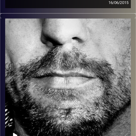
16/06/2015
זיפים, מוזיקה מחוספסת של הופעות חיות. הרבה ג'אם, רוק,
בלוז, bluegrass, ג'אז, Fאנק, פרוגרסיב ואפילו אלקטרוניקה.
כל מה שחי, אמיתי ונושם.
עם שמוליק רגב.
קרדיט תמונות:
David Goehring