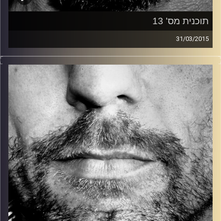
תוכנית מס' 13
31/03/2015
זיפים, מוזיקה מחוספסת של הופעות חיות. הרבה ג'אם, רוק,
בלוז, bluegrass, ג'אז, Fאנק, פרוגרסיב ואפילו אלקטרוניקה.
כל מה שחי, אמיתי ונושם.
עם שמוליק רגב.
קרדיט תמונות:
David Goehring