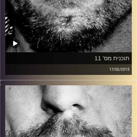
תוכנית מס' 11
17/02/2015
זיפים, מוזיקה מחוספסת של הופעות חיות. הרבה ג'אם, רוק,
בלוז, bluegrass, ג'אז, Fאנק, פרוגרסיב ואפילו אלקטרוניקה.
כל מה שחי, אמיתי ונושם.
עם שמוליק רגב.
קרדיט תמונות:
David Goehring