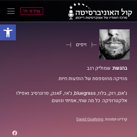
שידור חי
פתח סרגל
ל
ל
תוכן
תפריט
ראשי
ראשי
זיפים
בהגשת:
שמוליק רגב
מוזיקה מחוספסת של הופעות חיות.
ג'אם, רוק, בלוז, bluegrass, ג'אז, Fאנק, פרוגרסיב ואפילו
אלקטרוניקה. כל מה שחי, אמיתי ונושם.
קרדיט תמונות:
David Goehring