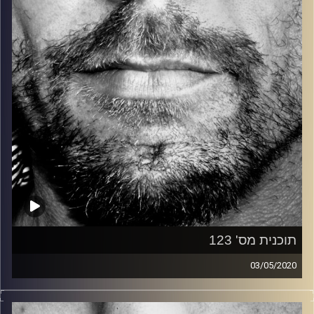
קרדיט תמונות:
David Goehring
תוכנית מס' 123
03/05/2020
זיפים, מוזיקה מחוספסת של הופעות חיות. הרבה ג'אם, רוק,
בלוז, bluegrass, ג'אז, Fאנק, פרוגרסיב ואפילו אלקטרוניקה.