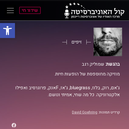
שידור חי
פתח סרגל
ל
ל
תוכן
תפריט
ראשי
ראשי
זיפים
בהגשת:
שמוליק רגב
מוזיקה מחוספסת של הופעות חיות.
ג'אם, רוק, בלוז, bluegrass, ג'אז, Fאנק, פרוגרסיב ואפילו
אלקטרוניקה. כל מה שחי, אמיתי ונושם.
קרדיט תמונות:
David Goehring