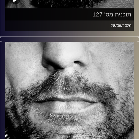
תוכנית מס' 127
28/06/2020
זיפים, מוזיקה מחוספסת של הופעות חיות. הרבה ג'אם, רוק,
בלוז, bluegrass, ג'אז, Fאנק, פרוגרסיב ואפילו אלקטרוניקה.
כל מה שחי, אמיתי ונושם.
עם שמוליק רגב.
קרדיט תמונות:
David Goehring