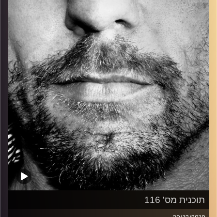
כל מה שחי, אמיתי ונושם.
עם שמוליק רגב.
קרדיט תמונות:
David Goehring
תוכנית מס' 116