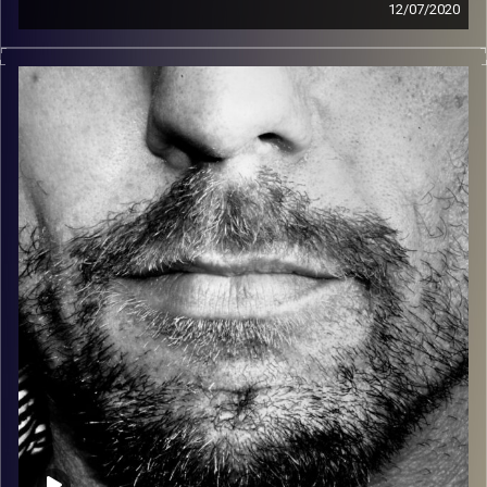
12/07/2020
זיפים, מוזיקה מחוספסת של הופעות חיות. הרבה ג'אם, רוק,
בלוז, bluegrass, ג'אז, Fאנק, פרוגרסיב ואפילו אלקטרוניקה.
כל מה שחי, אמיתי ונושם.
עם שמוליק רגב.
קרדיט תמונות:
David Goehring