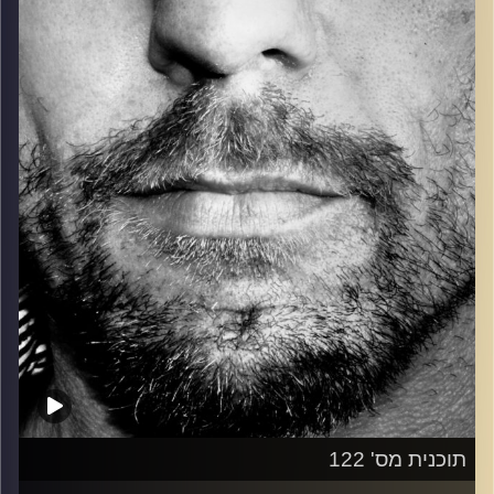
כל מה שחי, אמיתי ונושם.
עם שמוליק רגב.
קרדיט תמונות:
David Goehring
תוכנית מס' 122