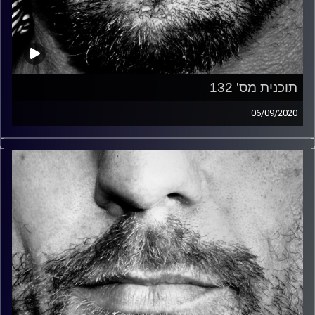
תוכנית מס' 132
06/09/2020
זיפים, מוזיקה מחוספסת של הופעות חיות. הרבה ג'אם, רוק,
בלוז, bluegrass, ג'אז, Fאנק, פרוגרסיב ואפילו אלקטרוניקה.
כל מה שחי, אמיתי ונושם.
עם שמוליק רגב.
קרדיט תמונות:
David Goehring