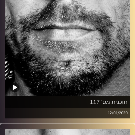
קרדיט תמונות:
David Goehring
תוכנית מס' 117
12/01/2020
זיפים, מוזיקה מחוספסת של הופעות חיות. הרבה ג'אם, רוק,
בלוז, bluegrass, ג'אז, Fאנק, פרוגרסיב ואפילו אלקטרוניקה.