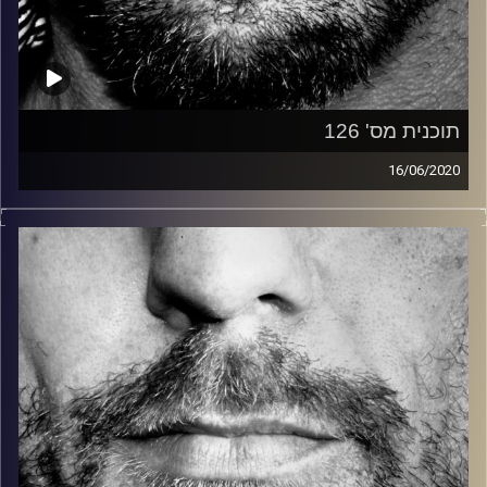
תוכנית מס' 126
16/06/2020
זיפים, מוזיקה מחוספסת של הופעות חיות. הרבה ג'אם, רוק,
בלוז, bluegrass, ג'אז, Fאנק, פרוגרסיב ואפילו אלקטרוניקה.
כל מה שחי, אמיתי ונושם.
עם שמוליק רגב.
קרדיט תמונות:
David Goehring