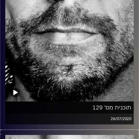
קרדיט תמונות:
David Goehring
תוכנית מס' 129
26/07/2020
זיפים, מוזיקה מחוספסת של הופעות חיות. הרבה ג'אם, רוק,
בלוז, bluegrass, ג'אז, Fאנק, פרוגרסיב ואפילו אלקטרוניקה.