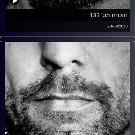
תוכנית מס' 133
20/09/2020
זיפים, מוזיקה מחוספסת של הופעות חיות. הרבה ג'אם, רוק,
בלוז, bluegrass, ג'אז, Fאנק, פרוגרסיב ואפילו אלקטרוניקה.
כל מה שחי, אמיתי ונושם.
עם שמוליק רגב.
קרדיט תמונות:
David Goehring