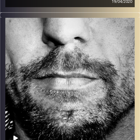
19/04/2020
זיפים, מוזיקה מחוספסת של הופעות חיות. הרבה ג'אם, רוק,
בלוז, bluegrass, ג'אז, Fאנק, פרוגרסיב ואפילו אלקטרוניקה.
כל מה שחי, אמיתי ונושם.
עם שמוליק רגב.
קרדיט תמונות:
David Goehring