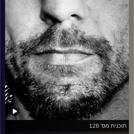
כל מה שחי, אמיתי ונושם.
עם שמוליק רגב.
קרדיט תמונות:
David Goehring
תוכנית מס' 128