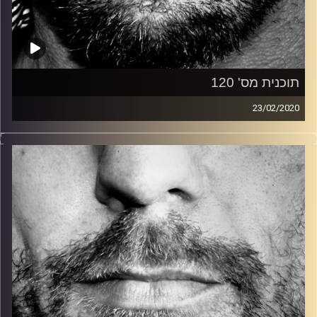
תוכנית מס' 120
23/02/2020
זיפים, מוזיקה מחוספסת של הופעות חיות. הרבה ג'אם, רוק,
בלוז, bluegrass, ג'אז, Fאנק, פרוגרסיב ואפילו אלקטרוניקה.
כל מה שחי, אמיתי ונושם.
עם שמוליק רגב.
קרדיט תמונות:
David Goehring