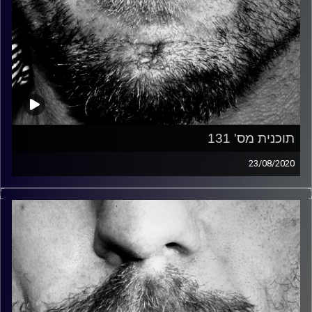
תוכנית מס' 131
23/08/2020
זיפים, מוזיקה מחוספסת של הופעות חיות. הרבה ג'אם, רוק,
בלוז, bluegrass, ג'אז, Fאנק, פרוגרסיב ואפילו אלקטרוניקה.
כל מה שחי, אמיתי ונושם.
עם שמוליק רגב.
קרדיט תמונות:
David Goehring