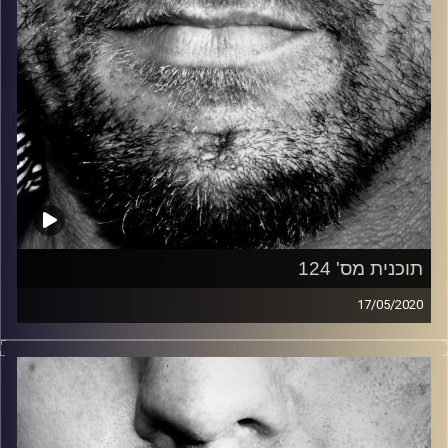
תוכנית מס' 124
17/05/2020
זיפים, מוזיקה מחוספסת של הופעות חיות. הרבה ג'אם, רוק,
בלוז, bluegrass, ג'אז, Fאנק, פרוגרסיב ואפילו אלקטרוניקה.
כל מה שחי, אמיתי ונושם.
עם שמוליק רגב.