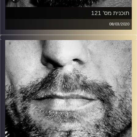
תוכנית מס' 121
08/03/2020
זיפים, מוזיקה מחוספסת של הופעות חיות. הרבה ג'אם, רוק,
בלוז, bluegrass, ג'אז, Fאנק, פרוגרסיב ואפילו אלקטרוניקה.
כל מה שחי, אמיתי ונושם.
עם שמוליק רגב.
קרדיט תמונות:
David Goehring