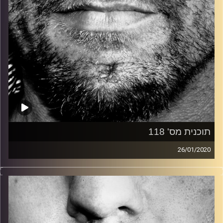
תוכנית מס' 118
26/01/2020
זיפים, מוזיקה מחוספסת של הופעות חיות. הרבה ג'אם, רוק,
בלוז, bluegrass, ג'אז, Fאנק, פרוגרסיב ואפילו אלקטרוניקה.
כל מה שחי, אמיתי ונושם.
עם שמוליק רגב.