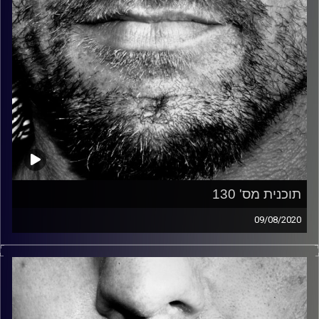
תוכנית מס' 130
09/08/2020
זיפים, מוזיקה מחוספסת של הופעות חיות. הרבה ג'אם, רוק,
בלוז, bluegrass, ג'אז, Fאנק, פרוגרסיב ואפילו אלקטרוניקה.
כל מה שחי, אמיתי ונושם.
עם שמוליק רגב.