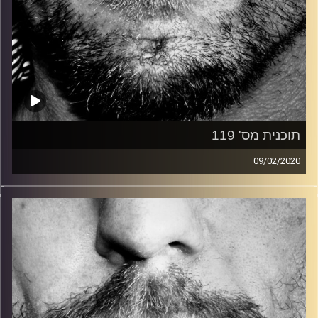
תוכנית מס' 119
09/02/2020
זיפים, מוזיקה מחוספסת של הופעות חיות. הרבה ג'אם, רוק,
בלוז, bluegrass, ג'אז, Fאנק, פרוגרסיב ואפילו אלקטרוניקה.
כל מה שחי, אמיתי ונושם.
עם שמוליק רגב.
קרדיט תמונות:
David Goehring