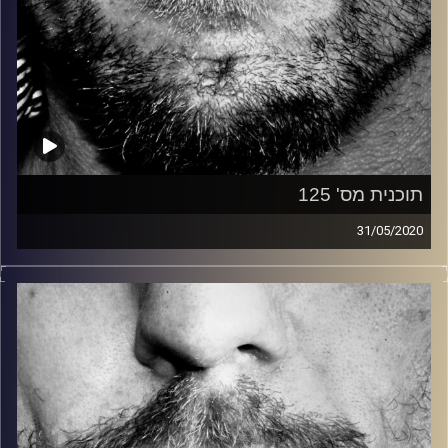
תוכנית מס' 125
31/05/2020
זיפים, מוזיקה מחוספסת של הופעות חיות. הרבה ג'אם, רוק,
בלוז, bluegrass, ג'אז, Fאנק, פרוגרסיב ואפילו אלקטרוניקה.
כל מה שחי, אמיתי ונושם.
עם שמוליק רגב.
קרדיט תמונות:
David Goehring