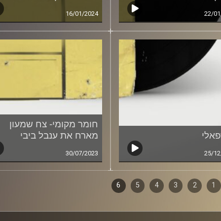
16/01/2024
22/01
חומר מקומי- צח שמעון
פאלי
מארח את ענבל ביבי
30/07/2023
25/12
1
ף
2
3
4
5
6
ם