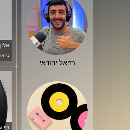
אלון
/2024
רזיאל יהודאי
שי ע