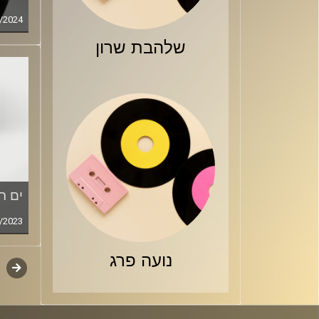
/2024
שלהבת שרון
ים ר
/2023
נועה פרג
קודם
דפדו
סגירה
פרקי