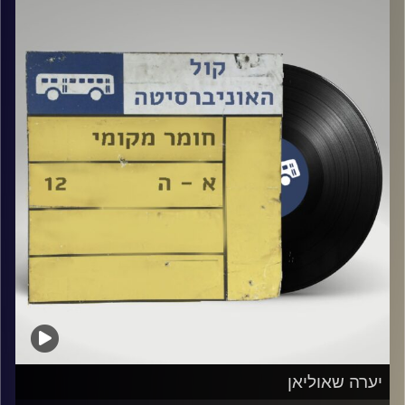
אורח מיוחד : מוני
קרדיט תמונות:
Elior Buchnik
יערה שאוליאן