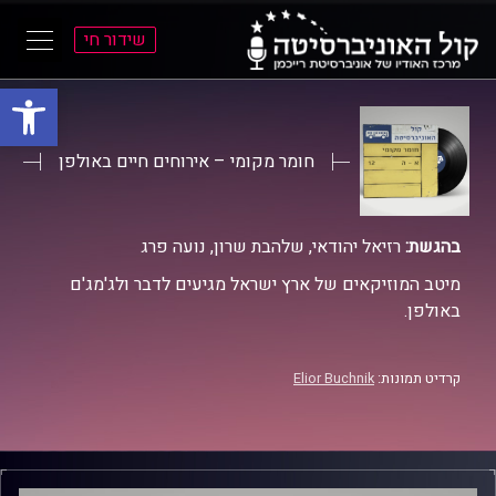
שידור חי
פתח סרגל
ל
ל
תוכן
תפריט
ראשי
ראשי
חומר מקומי – אירוחים חיים באולפן
בהגשת:
רזיאל יהודאי, שלהבת שרון, נועה פרג
מיטב המוזיקאים של ארץ ישראל מגיעים לדבר ולג'מג'ם
באולפן.
קרדיט תמונות:
Elior Buchnik