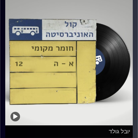
יובל גולד