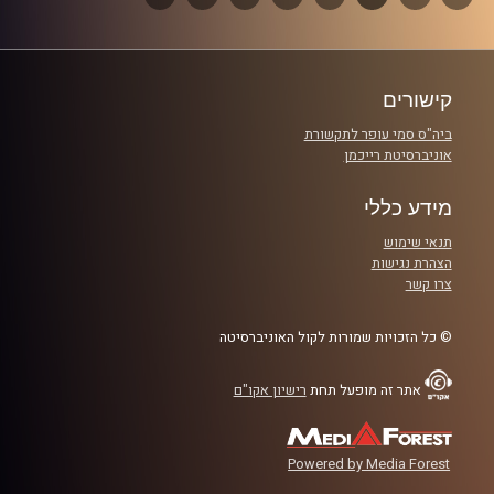
אורחת מיוחדת : נועם קליינשטיין
הבא
פרקים
קרדיט תמונות:
Elior Buchnik
קישורים
ביה"ס סמי עופר לתקשורת
אוניברסיטת רייכמן
מידע כללי
תנאי שימוש
הצהרת נגישות
צרו קשר
© כל הזכויות שמורות לקול האוניברסיטה
אתר זה מופעל תחת
רישיון אקו"ם
Powered by Media Forest