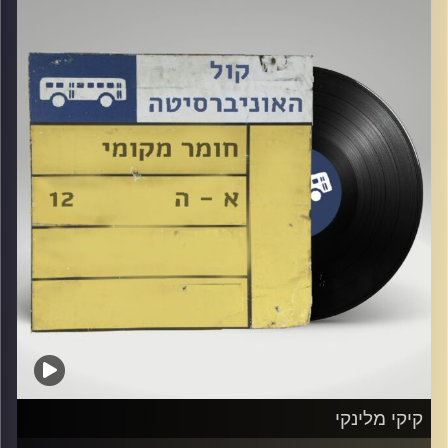
אורח מיוחד : ניר כנען
קרדיט תמונות:
Elior Buchnik
קיקי מלינקי