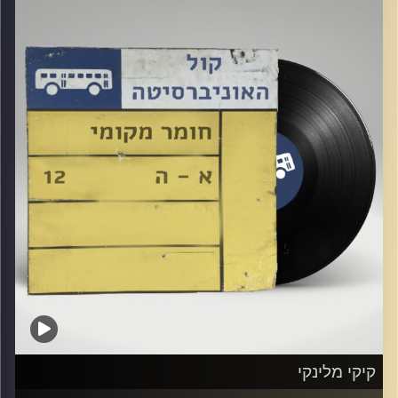
אורח מיוחד : ניר כנען
קרדיט תמונות:
Elior Buchnik
קיקי מלינקי