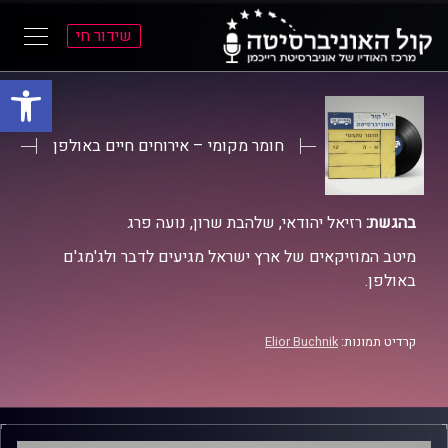
שידור חי
פתח סרגל
ל
ל
תוכן
תפריט
ראשי
ראשי
חומר מקומי – אירוחים חיים באולפן
בהגשת:
רזיאל יהודאי, שלהבת שרון, נועה פרג
מיטב המוזיקאים של ארץ ישראל מגיעים לדבר ולג'מג'ם
באולפן.
קרדיט תמונות:
Elior Buchnik