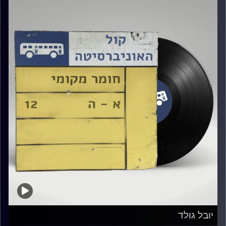
יובל גולד