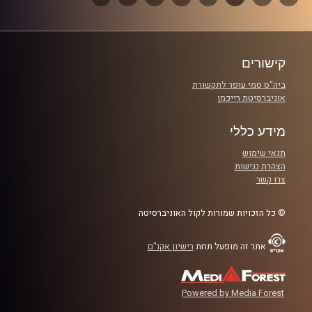
אורחת מיוחדת : נועם קליינשטיין
הבא
פרקים
קרדיט תמונות:
Elior Buchnik
קישורים
ביה"ס סמי עופר לתקשורת
אוניברסיטת רייכמן
מידע כללי
תנאי שימוש
הצהרת נגישות
צרו קשר
© כל הזכויות שמורות לקול האוניברסיטה
אתר זה מופעל תחת
רישיון אקו"ם
Powered by Media Forest