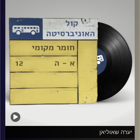
אורח מיוחד : מוני
קרדיט תמונות:
Elior Buchnik
יערה שאוליאן