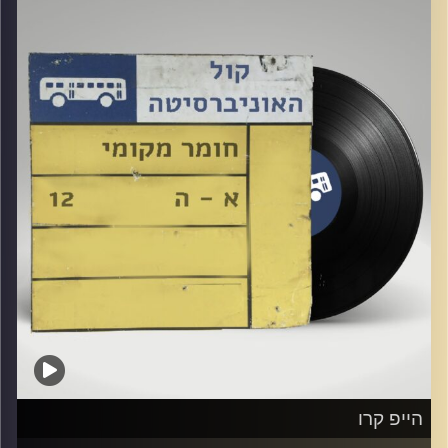
אורחת מיוחדת: איה כורם
קרדיט תמונות:
Elior Buchnik
הייפ קרו