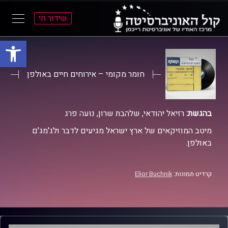
שידור חי
פתח סרגל
ל
ל
תוכן
תפריט
ראשי
ראשי
חומר מקומי – אירוחים חיים באולפן
בהגשת:
רזיאל יהודאי, שלהבת שרון, נועה פרג
מיטב המוזיקאים של ארץ ישראל מגיעים לדבר ולג'מג'ם
באולפן.
קרדיט תמונות:
Elior Buchnik