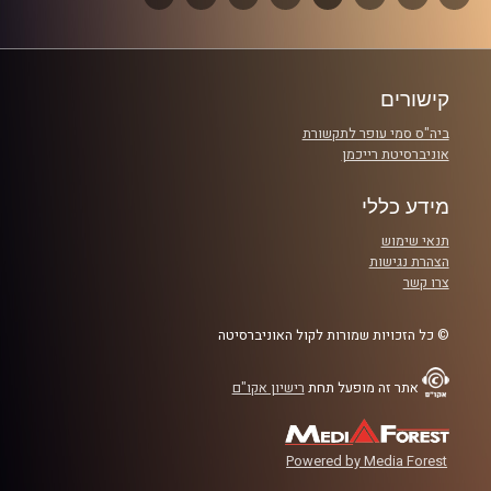
אורחים מיוחדים: אור עמרמי ברוקמן
הבא
פרקים
קישורים
קרדיט תמונות:
Elior Buchnik
ביה"ס סמי עופר לתקשורת
אוניברסיטת רייכמן
מידע כללי
תנאי שימוש
הצהרת נגישות
צרו קשר
© כל הזכויות שמורות לקול האוניברסיטה
אתר זה מופעל תחת
רישיון אקו"ם
Powered by Media Forest