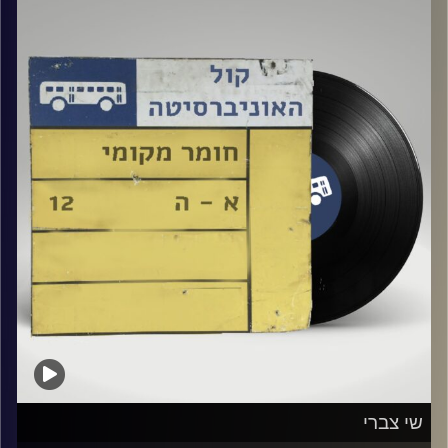
אורח מיוחד : תמיר גרינברג
קרדיט תמונות:
Elior Buchnik
שי צברי