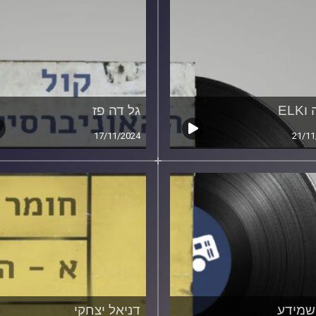
ELK
גל דה פז
17/11/2024
21/11
שמידע
דניאל יצחקי