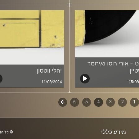
ט – אורי רוסו ואיתמר
יין
יהלי ווטסון
11/08/2024
15/08
1
ף
2
3
4
5
6
לשלב
הבא
ם
מידע כללי
© כל הזכ