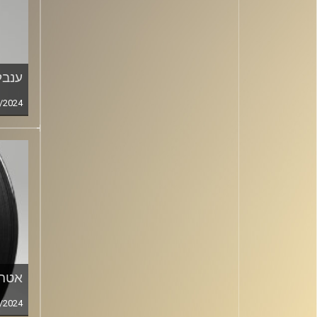
ענבל 
/2024
אטר
/2024