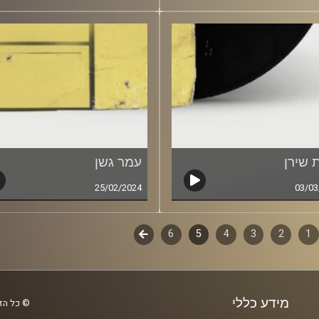
 שירן
עמר גשן
25/02/2024
03/03
1
ף
2
3
4
5
6
לשלב
הבא
ם
מידע כללי
© כל הזכ