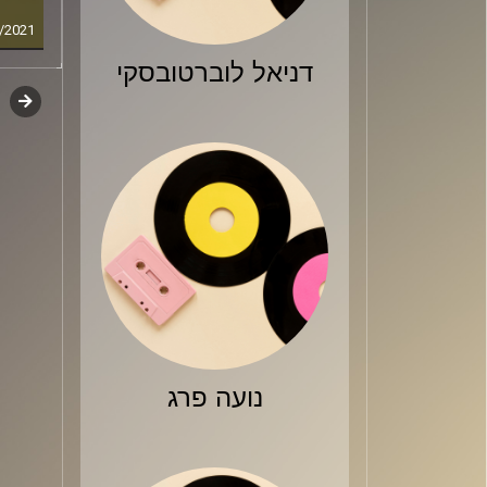
/2021
דניאל לוברטובסקי
קודם
דפדו
סגירה
פרקי
נועה פרג