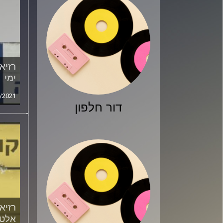
רזיא
ימי
/2021
דור חלפון
רזיא
אלטמ