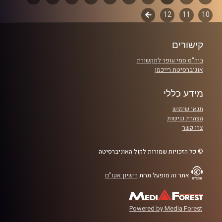
קרדיט תמונות:
Elior Buchnik
10
11
12
לשלב
פרקים
הבא
קישורים
ביה"ס סמי עופר לתקשורת
אוניברסיטת רייכמן
מידע כללי
תנאי שימוש
הצהרת נגישות
צרו קשר
© כל הזכויות שמורות לקול האוניברסיטה
אתר זה מופעל תחת
רישיון אקו"ם
Powered by Media Forest