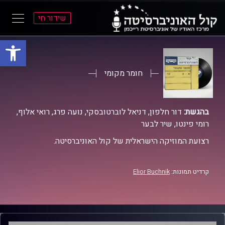
שידור חי
פתח סרגל
ל
ל
תוכן
תפריט
ראשי
ראשי
חומר מקומי
בהגשת:
דור חלפון, דניאל לוברטובסקי, נועה פרג, רואי אלוף,
רומי פינטו, שיר לבער
רצועת המוזיקה הישראלית של קול האוניברסיטה.
קרדיט תמונות:
Elior Buchnik