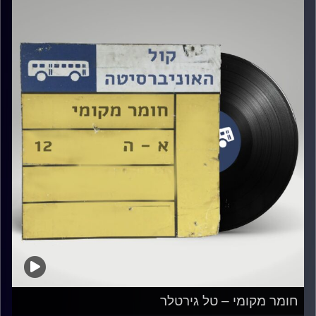
חומר מקומי – טל גירטלר