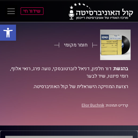
שידור חי
פתח סרגל
ל
ל
תוכן
תפריט
ראשי
ראשי
חומר מקומי
בהגשת:
דור חלפון, דניאל לוברטובסקי, נועה פרג, רואי אלוף,
רומי פינטו, שיר לבער
רצועת המוזיקה הישראלית של קול האוניברסיטה.
קרדיט תמונות:
Elior Buchnik