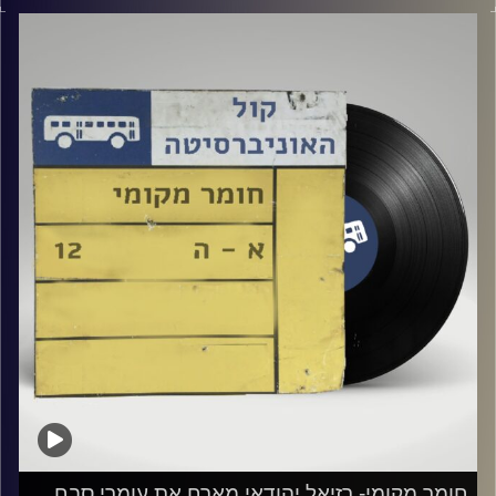
אורח מיוחד: נוה גדג׳
קרדיט תמונות:
Elior Buchnik
חומר מקומי- רזיאל יהודאי מארח את עומרי סבח