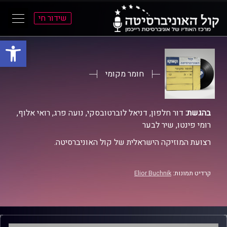
שידור חי
פתח סרגל
ל
ל
תוכן
תפריט
ראשי
ראשי
חומר מקומי
בהגשת:
דור חלפון, דניאל לוברטובסקי, נועה פרג, רואי אלוף,
רומי פינטו, שיר לבער
רצועת המוזיקה הישראלית של קול האוניברסיטה.
קרדיט תמונות:
Elior Buchnik