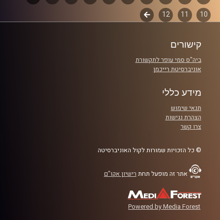
קרדיט תמונות:
Elior Buchnik
10
11
12
לשלב
פרקים
הבא
קישורים
ביה"ס סמי עופר לתקשורת
אוניברסיטת רייכמן
מידע כללי
תנאי שימוש
הצהרת נגישות
צרו קשר
© כל הזכויות שמורות לקול האוניברסיטה
אתר זה מופעל תחת
רישיון אקו"ם
Powered by Media Forest