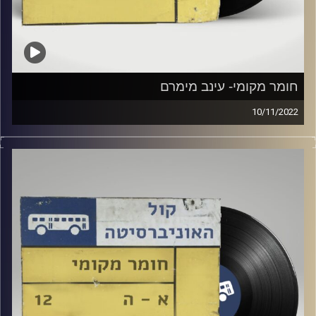
חומר מקומי- עינב מימרם
10/11/2022
שעה של מוזיקה ישראלית עם עינב מימרם
קרדיט תמונות:
Elior Buchnik