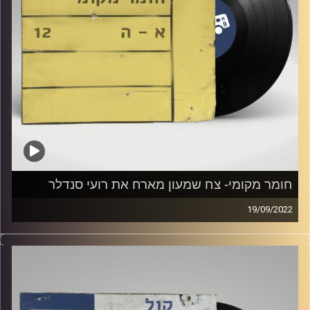
חומר מקומי- צח שמעון מארח את רועי סנדלר
19/09/2022
שעה של מוזיקה ישראלית עם צח שמעון
אורח: רועי סנדלר
קרדיט תמונות:
Elior Buchnik