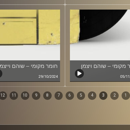
 מקומי – שוהם ויצמן
חומר מקומי – שוהם וייצמן
29/10/2024
05/11
1
ף
2
3
4
5
6
7
8
9
10
11
12
ם