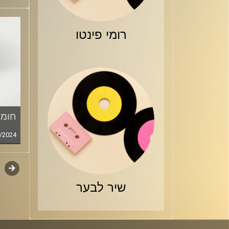
רומי פינטו
חומר
/2024
קודם
דפדו
סגירה
שיר לבער
פרקי