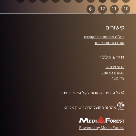
קרדיט תמונות:
Elior Buchnik
10
11
12
לשלב
פרקים
הבא
קישורים
ביה"ס סמי עופר לתקשורת
אוניברסיטת רייכמן
מידע כללי
תנאי שימוש
הצהרת נגישות
צרו קשר
© כל הזכויות שמורות לקול האוניברסיטה
אתר זה מופעל תחת
רישיון אקו"ם
Powered by Media Forest