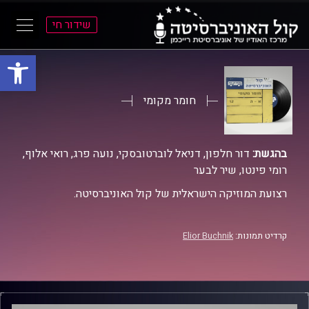
שידור חי
פתח סרגל
ל
ל
תוכן
תפריט
ראשי
ראשי
חומר מקומי
בהגשת:
דור חלפון, דניאל לוברטובסקי, נועה פרג, רואי אלוף,
רומי פינטו, שיר לבער
רצועת המוזיקה הישראלית של קול האוניברסיטה.
קרדיט תמונות:
Elior Buchnik