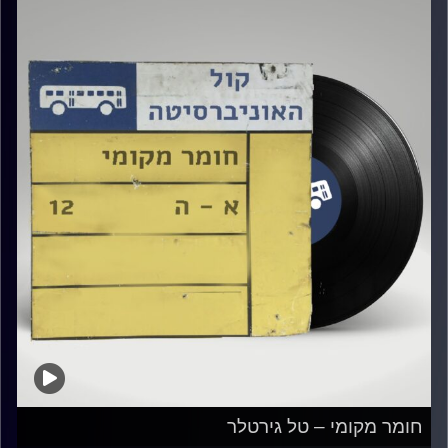
חומר מקומי – טל גירטלר