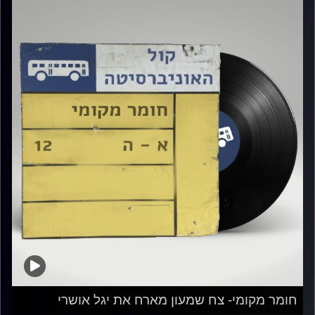
חומר מקומי- צח שמעון מארח את יגל אושרי