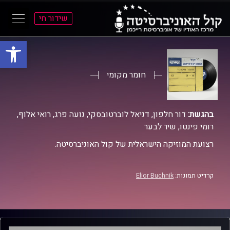
שידור חי
פתח סרגל
ל
ל
תוכן
תפריט
ראשי
ראשי
חומר מקומי
בהגשת:
דור חלפון, דניאל לוברטובסקי, נועה פרג, רואי אלוף,
רומי פינטו, שיר לבער
רצועת המוזיקה הישראלית של קול האוניברסיטה.
קרדיט תמונות:
Elior Buchnik