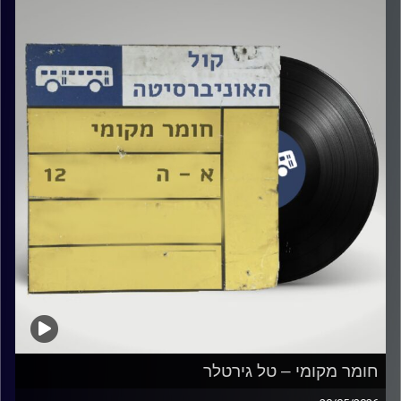
קרדיט תמונות:
Elior Buchnik
חומר מקומי – טל גירטלר