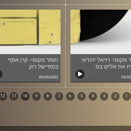
 מקומי- רזיאל יהודאי
חומר מקומי- קרן אסף
 את אליקו בס
בספיישל רוק
05/05/2022
25/05
1
ף
2
3
4
5
6
7
8
9
10
11
12
ם