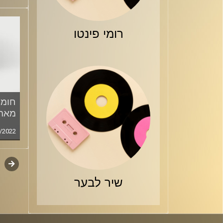
רומי פינטו
חומר
מארח
/2022
קודם
דפדו
סגירה
שיר לבער
פרקי