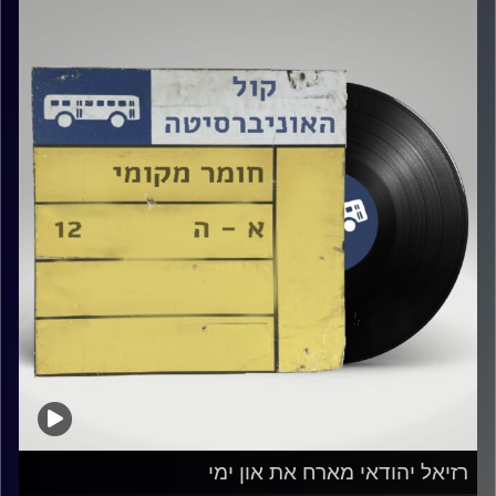
רזיאל יהודאי מארח את און ימי