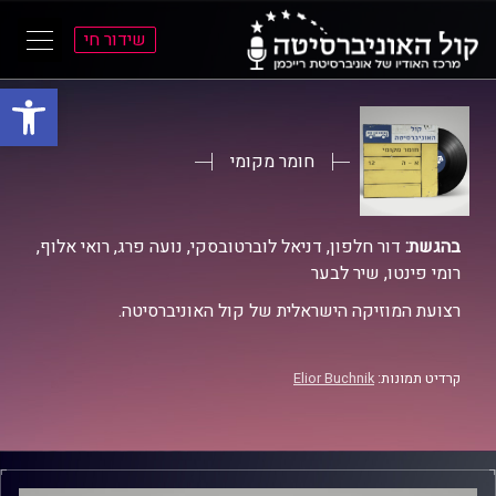
שידור חי
פתח סרגל
ל
ל
תוכן
תפריט
ראשי
ראשי
חומר מקומי
בהגשת:
דור חלפון, דניאל לוברטובסקי, נועה פרג, רואי אלוף,
רומי פינטו, שיר לבער
רצועת המוזיקה הישראלית של קול האוניברסיטה.
קרדיט תמונות:
Elior Buchnik