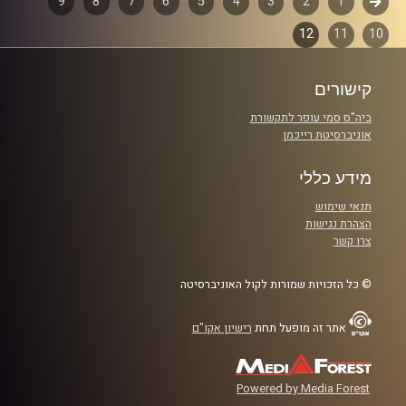
קודם
1
דפדוף
2
3
4
5
6
7
8
9
והפעם, רזיאל יהודאי מארח את אור כהן אכד .
12
11
10
פרקים
קרדיט תמונות:
Elior Buchnik
קישורים
ביה"ס סמי עופר לתקשורת
אוניברסיטת רייכמן
מידע כללי
תנאי שימוש
הצהרת נגישות
צרו קשר
© כל הזכויות שמורות לקול האוניברסיטה
אתר זה מופעל תחת
רישיון אקו"ם
Powered by Media Forest