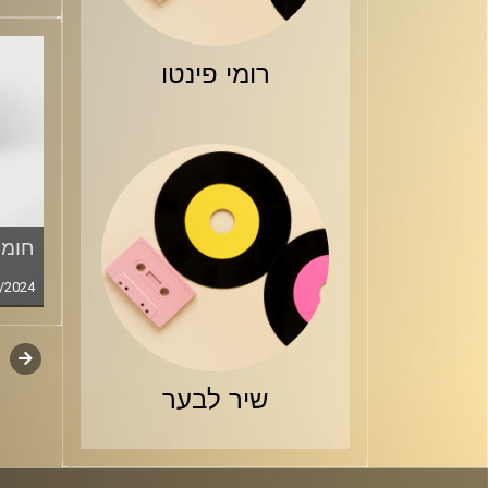
רומי פינטו
חומר
/2024
קודם
דפדו
סגירה
שיר לבער
פרקי