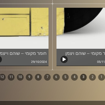
 מקומי – שוהם ויצמן
חומר מקומי – שוהם וייצמן
29/10/2024
05/11
1
ף
2
3
4
5
6
7
8
9
10
11
12
ם