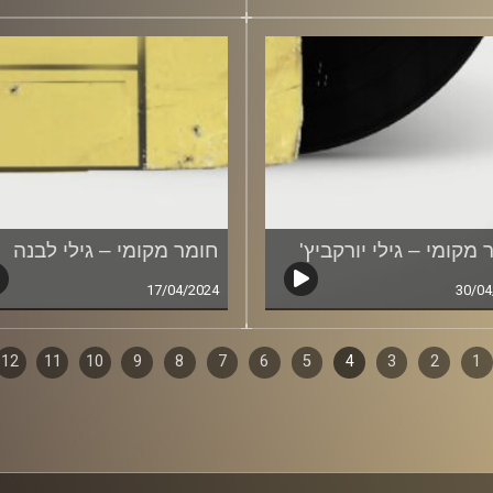
 מקומי – גילי יורקביץ'
חומר מקומי – גילי לבנה
17/04/2024
30/04
1
ף
2
3
4
5
6
7
8
9
10
11
12
ם