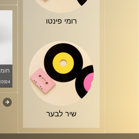
רומי פינטו
חומר
/2024
קודם
דפדו
סגירה
שיר לבער
פרקי