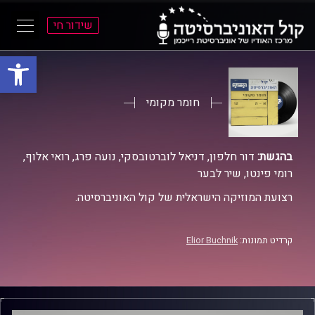
שידור חי
פתח סרגל
ל
ל
תוכן
תפריט
ראשי
ראשי
חומר מקומי
בהגשת:
דור חלפון, דניאל לוברטובסקי, נועה פרג, רואי אלוף,
רומי פינטו, שיר לבער
רצועת המוזיקה הישראלית של קול האוניברסיטה.
קרדיט תמונות:
Elior Buchnik