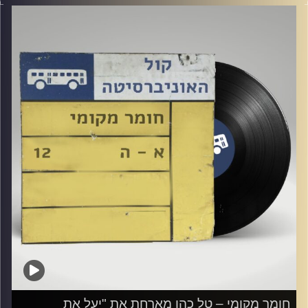
טרבלסי.
קרדיט תמונות:
Elior Buchnik
חומר מקומי – טל כהן מארחת את "יעל את