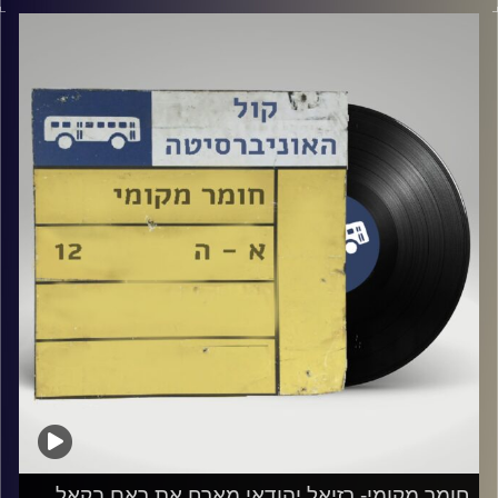
אורח: ניצן דהן
קרדיט תמונות:
Elior Buchnik
חומר מקומי- רזיאל יהודאי מארח את ראם בקאל