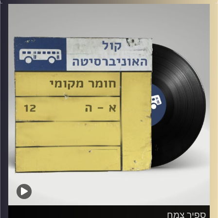
אורחת מיוחדת: טליה וקנין, אמא של רזיאל.
קרדיט תמונות:
Elior Buchnik
ספיר צמח