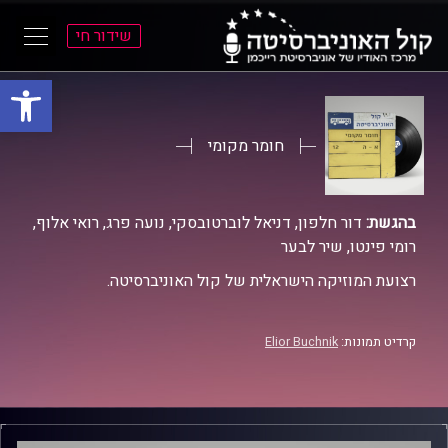
שידור חי
פתח סרגל
ל
ל
תוכן
תפריט
ראשי
ראשי
חומר מקומי
בהגשת:
דור חלפון, דניאל לוברטובסקי, נועה פרג, רואי אלוף,
רומי פינטו, שיר לבער
רצועת המוזיקה הישראלית של קול האוניברסיטה.
קרדיט תמונות:
Elior Buchnik