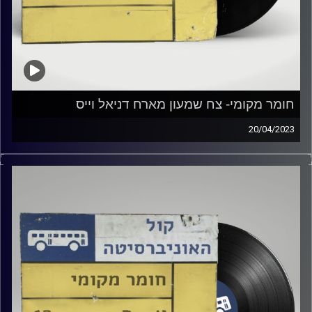
חומר מקומי- צח שמעון מארח דניאל וייס
20/04/2023
שעה של מוזיקה ישראלית עם צח שמעון
אורח מיוחד: דניאל וייס
קרדיט תמונות:
Elior Buchnik