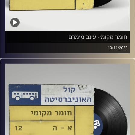
חומר מקומי- עינב מימרם
10/11/2022
שעה של מוזיקה ישראלית עם עינב מימרם
קרדיט תמונות:
Elior Buchnik