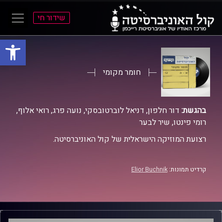
שידור חי
פתח סרגל
ל
ל
תוכן
תפריט
ראשי
ראשי
חומר מקומי
בהגשת:
דור חלפון, דניאל לוברטובסקי, נועה פרג, רואי אלוף,
רומי פינטו, שיר לבער
רצועת המוזיקה הישראלית של קול האוניברסיטה.
קרדיט תמונות:
Elior Buchnik