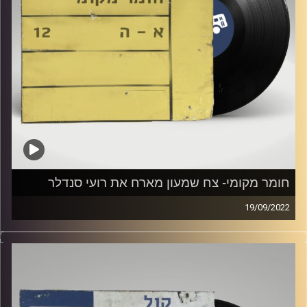
חומר מקומי- צח שמעון מארח את רועי סנדלר
19/09/2022
שעה של מוזיקה ישראלית עם צח שמעון
אורח: רועי סנדלר
קרדיט תמונות:
Elior Buchnik