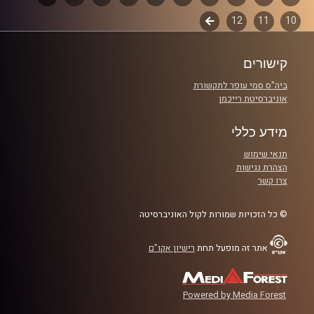
קרדיט תמונות:
Elior Buchnik
10
11
12
לשלב
פרקים
הבא
קישורים
ביה"ס סמי עופר לתקשורת
אוניברסיטת רייכמן
מידע כללי
תנאי שימוש
הצהרת נגישות
צרו קשר
© כל הזכויות שמורות לקול האוניברסיטה
אתר זה מופעל תחת
רישיון אקו"ם
Powered by Media Forest