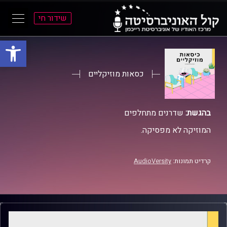
שידור חי
פתח סרגל
ל
ל
תוכן
תפריט
ראשי
ראשי
כסאות מוזיקליים
בהגשת:
שדרנים מתחלפים
המוזיקה לא מפסיקה.
קרדיט תמונות:
AudioVersity