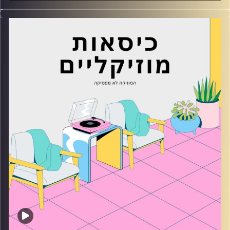
כסאות מוזיקליים עם מאיה פריהר
קרדיט תמונות:
AudioVersity