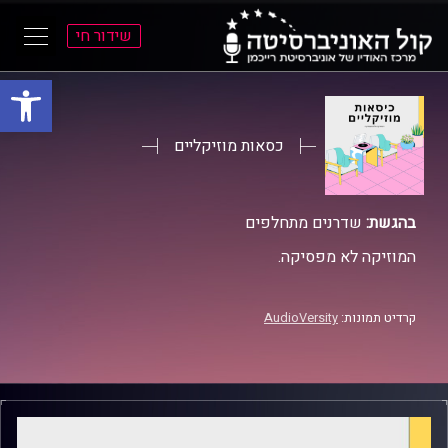
שידור חי
פתח סרגל
ל
ל
תוכן
תפריט
ראשי
ראשי
כסאות מוזיקליים
בהגשת:
שדרנים מתחלפים
המוזיקה לא מפסיקה.
קרדיט תמונות:
AudioVersity