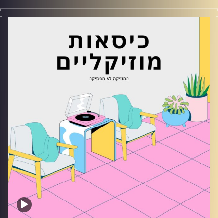
כסאות מוזיקליים עם מאיה פריהר
קרדיט תמונות:
AudioVersity