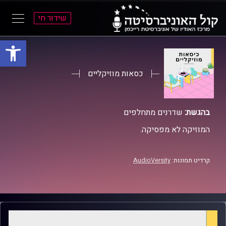
שידור חי
פתח סרגל
ל
ל
תוכן
תפריט
ראשי
ראשי
כסאות מוזיקליים
בהגשת:
שדרנים מתחלפים
המוזיקה לא מפסיקה.
קרדיט תמונות:
AudioVersity