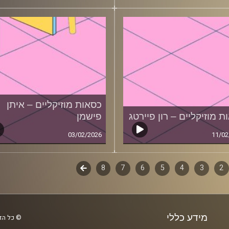
כסאות מוזיקליים – איתן
ת מוזיקליים – רון פיירטג
פישמן
03/02/2026
11/02
2
ף
3
4
5
6
7
8
לשלב
הבא
ם
מידע כללי
© כל הזכ