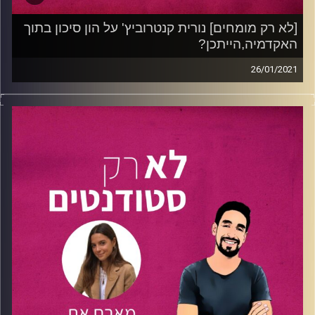
חולמים על משרת החלומות וצריכים את הרוח הגבית כדי לדרוש
אותה? הפרק הזה הוא בשבילכם!
[לא רק מומחים] נורית קנטרוביץ' על הון סיכון בתוך
האקדמיה,הייתכן?
קרדיט תמונות:
נתנאל גולדפדר
26/01/2021
fresh.cast – שיתוף פעולה בין "לא רק סטודנטים" לקרן ההון
סיכון
fresh.fund
.
בפרק זה מראיין נתנאל את
נורית קנטרוביץ'
– דוקטורנטית
לעבודה סוציאלית
באוניברסיטת חיפה
, אשת אשכולות ובעלת
תפקידים רבים וביניהם – היא מנהלת פרויקטים ושותפויות
בתכנית לחדשנות ויזמות באוניברסיטת חיפה (
HIL-Haifa
Innovation labs
) ובתוך התכנית אחראית על קרן
ההשקעות
HIL Fund
-קרן תוך אוניברסיטאית שהוקמה
בשיתוף fresh.fund .
נתנאל ונורית משוחחים על ריבוי תפקידים תוך לימודים
באקדמיה וצוללים עמוק לתוך עולם ההון סיכון
התוך-אוניברסיטאי, על התהליך של הפיכת חלום למציאות –