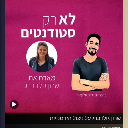
תוכנה בחברת הביטוח Hippo , אחראי על תכניות השותפויות
בקרן ההון סיכון
J-Ventures Fund
, המקים והמארח
בפודקאסט
20 minutes leaders.
על כל אלו ועוד ירחיבו יקיר ומיכאל במהלך הפרק, נלמד
ממיכאל איך משלבים בין כל הדברים ואיך מוצאים את הזמן
להנות מהכל, נשמע ממיכאל על הקשיים וההצלחות בדרכו
היזמית שהחלה כבר בגיל 18, על איך מתקבלים לאוניברסיטה
בינלאומית בארצות הברית? ונקבל ממנו טיפים ששווים זהב
ובמגוון תחומים.
טיפ אחד ממיכאל : תתחילו עוד לפני שאתם יודעים מה
לעשות, תלמדו תוך כדי תנועה.
חולמים בגדול? מחפשים את הפרק שיתן לכם את ההשראה
והתנופה להתחיל? הגעתם למקום הנכון!
קרדיט תמונות:
נתנאל גולדפדר
שרון גולדברג על ניצול הזדמנויות