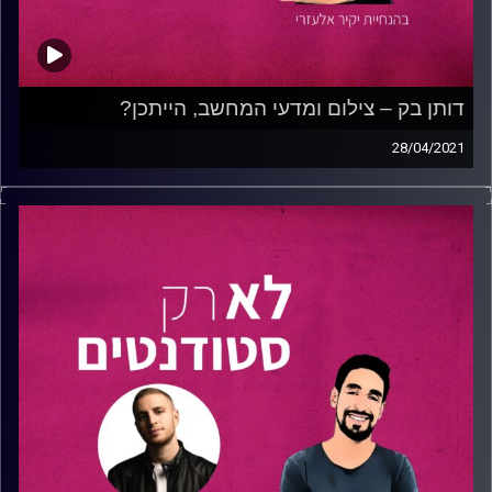
דותן בק – צילום ומדעי המחשב, הייתכן?
28/04/2021
בפרק זה מארח יקיר לשיחה את
דותן בק,
סטודנט למדעי
המחשב ויזמות
באוניברסיטת רייכמן
. מעבר להיותו סטודנט,
דותן הוא
צלם נופים מקצועי
, בעל קורסים וסדנאות עריכה.
בפרק, משוחחים יקיר ודותן על האתגר לצד האיזון בשילוב בין
האומנות לריאליות. דותן מספר לנו על הרחבת אופקים, למידה
עצמית, ניסוי וטעיה במעבר בין תחביב לעסק, פיתוח מקצועי,
שיווק וצילום מקצועי. דותן משתף אותנו במסע מגוון המתחיל
בטיולים, בבחירה במקצוע מדעי המחשב ועד להגיעו לעשייה
הבלתי פוסקת בתחום הצילום וההזדמנויות בעסק.
הצטרפו אלינו לפרק מרתק ומעורר השראה המלמד שיעור