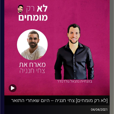
ודאטא אנליסט.
בפרק, משוחחים השניים על שילוב יוצא דופן בין ניתוח
נתונים בעולם
האגרונומיה
לבין עולם ההייטק. גבריאל מספר
על השאיפות בתחום החלקאות המדוייקת לצד העבודה
בתקיפות סייבר. כיצד נוצר החיבור בין התחומים? וכיצד הוא
ייראה בעתיד? גבריאל חושף בפנינו את ראייתו לגבי העולם
כמקום טוב יותר בין טכנולוגיה למדע, ומשתף את הדרך
הייחודית שלו החל מהשירות הצבאי, כניסה לעולם הסייבר
והתחלת לימודים אקדמאיים.
האזינו לפרק שיגרום לכם ללכת עם הלב ולייצר השפעה!
טיפ מגבריאל: מצאו את התשוקה שלכם והאמינו במה שמעניין
אתכם. נהלו את הזמן שלכם בצורה נכונה כך שיהיה לכם את
האפשרות לשלב בין המחויבויות לדברים האישיים שעושים
לכם טוב!
[לא רק מומחים] צחי חנניה – היום שאחרי התואר
04/04/2021
קרדיט תמונות:
נתנאל גולדפדר