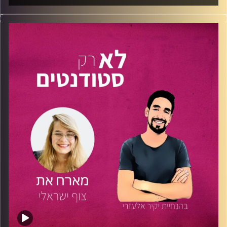
שיתוף פעולה ראשון בין "לא רק סטודנטים" לבין הפודקאסט
"Skills" .
בפרק זה מראיין נתנאל גולדפדר מצוות "לא רק סטודנטים" את
טל מוסקוביץ' על מיומנויות, למידה וצריכת תוכן בעולם החדש.
טל מוסקוביץ'
, בן 27, סטודנט לתואר שני בטכנולוגיות
למידה
באוניברסיטה הפתוחה
, עובד כמנהל מוצר ומקים
הפודקאסט
"Skills – מיומנויות העולם החדש וכיצד ללמוד
אותן".
בפרק ייחודי זה חוקרים טל ונתנאל מהי למידה, ומדוע היא דבר
חשוב כל כך? איך רכישת מיומנויות תעזור לנו לשמור על הקצב
עם העולם החדש? ולמה כישלונות הם דבר הכרחי להמשך
התהליך?
אם גם אתם מרגישים שאתם מתלבטים על מה תרצו להיות
"כשתהיו גדולים", רוצים להתחיל מאיפשהו ולא יודעים איך או
מה, בא לכם ללמוד בצורה טובה יותר ולהישאר רלוונטיים
בעולמינו המתפתח והחדשני-
הפרק הזה הוא במיוחד בשבילכם!