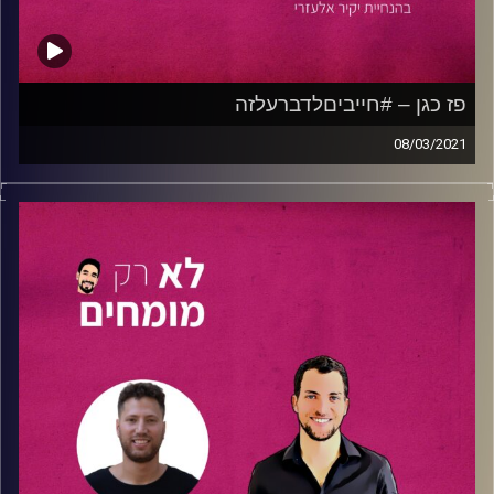
קרדיט תמונות:
נתנאל גולדפדר
פז כגן – #חייביםלדברעלזה
08/03/2021
את חגיגות חצי היובל שלנו ערכנו בפרק מיוחד אשר שודר
בלייב מקול האוניברסיטה בתאריך 04.03.21.
הפעם אירחנו את
פז כגן
, לא רק סטודנט למדעים להייטק
בשילוב עם ניהול ב
אוניברסיטת תל-אביב,
פז הוא יוטיובר
מצליח, הערוץ שלו –
#חייביםלדברעל_זה!
קיבל מעל ל60
אלף צפיות בשנה אחת.
פז מספר על הדרך להקמת ערוץ מצליח, על הדרכים המגוונות
דרכן אפשר להיכנס לעבודה בהיי טק גם בלי להיות מתכנתים,
על הגשמת חלומות ועוד.