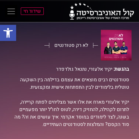
שידור חי
פתח סרגל
ל
ל
תוכן
תפריט
ראשי
ראשי
לא רק סטודנטים
בהגשת:
יקיר אלעזרי, נתנאל גולדפדר
סטודנטים רבים מוצאים את עצמם בדילמה בין השקעה
טוטלית בלימודים לבין התפתחות אישית ומקצועית.
יקיר אלעזרי מארח את אלו אשר מצליחים לפתח קריירה,
לתרום לקהילה, להחזיק דירה, לטוס לחו"ל יותר מפעמיים
בשנה, לצד לימודים במוסד אקדמי. איך עושים את זה? מה
סוד הקסם? והמלצות לסטודנטים העתידיים.