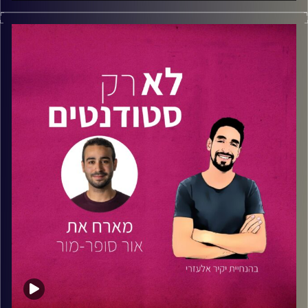
בפרק נוסף של סדרת המומחים מארח נתנאל את
צחי חנניה
–
יזם חברתי, איש חינוך,
פודקאסטר
ומאמן עסקי ואישי.
בשיחתם המיוחדת צחי ונתנאל ינפצו שבעה מיתוסים הקשורים
לעולם העבודה ביום שאחרי התואר. באמצעות ניפוץ המיתוסים
והשיחה המרתקת צחי ונתנאל שופכים אור על מהם הדברים
שחשוב להתמקד בהם, על איך לצלוח את התואר, להנות ממנו
וגם להפיק ממנו את המירב, ועוד.
התחלתם כבר את התואר ואתם חושבים כבר על סופו? רוצים
להתחיל את הלימודים אך חוששים מעולם התעסוקה? הפרק
הזה הוא בשבילכם!
דברים שעלו במהלך הפרק:
ספר –
חכמת האדישות
– מארק מנסון
ספר –
כוחו של הרגל
– דוהיג צרלס
פואטרי סלאם –
אתה לא מיוחד
– טמיר אהרוני