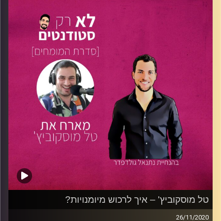
של
האקדמית תל אביב יפו,
שם למדה לתואר הראשון
בפסיכולוגיה עם התמחות בניהול משאבי אנוש. בימים אלו
מתחילה נועה תואר שני במנהל עסקים באוניברסיטת תל אביב.
בפרק מיוחד זה, שוחחנו עם נועה על הדרך שעברה לבחירת
התואר, מה הביא אותה ללמוד באקדמית תל אביב-יפו, כיצד
שילבה בין לימודים אינטנסיביים, תוכנית "הגנרטור" – תוכנית
ליזמות עסקית חברתית – ותפקיד יו"ר אגודת הסטודנטים של
האקדמית. נועה חלקה מניסיונה וסיפרה כיצד ניתן לדעתה לנצל
לטובתנו את הפלטפורמה שמעניקים המוסדות האקדמיים ואיך
ניתן לשלב בין ייצוג הסטודנטים לחיים אישיים, על אף העומס
העבודה הקשה.
האזינו לפרק וקחו איתכם צידה לדרך מנועה: נצלו את הזמן
לטעות ולהתנסות, לחקור וללכת על הבחירות שלכם עד הסוף!
קרדיט תמונות:
נתנאל גולדפדר
טל מוסקוביץ' – איך לרכוש מיומנויות?
26/11/2020