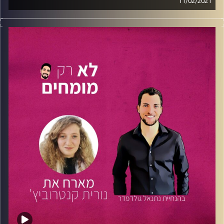
11/02/2021
הפעם יקיר מארח לשיחה את
שרון גולדברג
, סטודנטית שנה
רביעית
לפכ"מ
(פילוסופיה, כלכלה, מדעי
המדינה)
באוניברסיטה העברית בירושלים
.
במקביל שרון עובדת בקרן ההון סיכון
(Jerusalem
JVP
Ventures partners) במחלקת הכספים וקשרי משקיעים.
שרון עבדה במהלך התואר במספר לא מבוטל של תפקידים
מעניינים- החל ממסדרונות
כנסת ישראל
ומשרד האוצר
ועד
לתפקיד הנוכחי בקרן JVP.
יקיר ושרון משוחחים על ניצול הזדמנויות, על איך שרון אזרה
את האומץ ללכת בעקבות החלומות שלה ולא פחדה לעשות
צעדים משמעותיים אל מחוץ לאיזור הנוחות.
טיפ משרון: אל תתביישו, תדעו מה אתם שווים, תאזרו אומץ
ותפנו לאדם שיכול לקדם אתכם אל עבר המטרה!