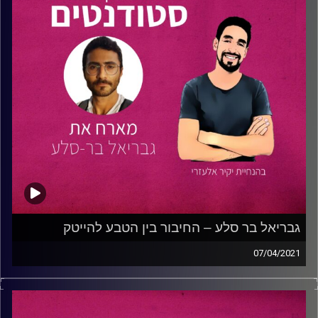
נחל עוז דרך מנהרה. היה בן תשע-עשרה בנפלו. הוא הובא
למנוחות בבית העלמין הצבאי בחיפה. הותיר הורים ושתי אחיות.
הפרק בהשתתפות אילן שגיא אבא של ארז וסרן עומרי אלקבץ
חבר של ארז מהפנימייה הצבאית. עורך הפרק, יקיר אלעזרי.
קרדיט תמונות:
נתנאל גולדפדר
גבריאל בר סלע – החיבור בין הטבע להייטק
07/04/2021
בפרק זה מארח יקיר לשיחה את
גבריאל בר סלע
, סטודנט
למדעי הצמח
בפקולטה לחקלאות ברחובות
ועובד
בחברת
Armis Security
, חברה בתחומי הסייבר, כחוקר רשת