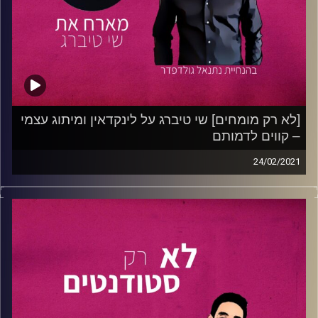
חולמים על עבודה בהיי טק אבל כתיבת קוד לא מדברת אליכם,
חשבתם פעם להקים ערוץ יוטיוב או כל עמוד סושיאל אחר?
הפרק הזה הוא בשבילכם!
קרדיט תמונות:
נתנאל גולדפדר
[לא רק מומחים] שי טיברג על לינקדאין ומיתוג עצמי
– קווים לדמותם
24/02/2021
בפרק זה נתנאל גולדפדר מארח את
שי טיברג
, בוגר תואר
ראשון בתקושרת אינטראקטיבית עם חטיבה בפסיכולוגיה
וסטודנט לתואר שני בפסיכולוגיה חברתית וקבלת
החלטות
באוניברסיטת רייכמן
.
שי מחזיק ברקורד מרשים של השגים כגון: CMO (סמנכ"ל
שיווק ואסטרטגיה) ב
MAIA
– סוכנות לשיווק באמצעות
לינקדאין , מרצה במכללת
ניו מדיה
ובבינתחומי, מלווה עסקים