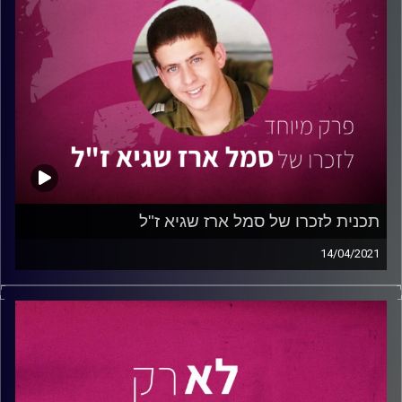
האזינו לפרק שיגרום לכם להאמין בדרך שלכם ולעשות צעד
נוסף בדרך להגשמת החלום.
טיפ מסן: היו עם היד על הדופק, התמידו בעשייה מתוך דרייב
ואהבה לתחום שלכם. הסתכלו קדימה, חקרו את השוק
והתמקדו בפיתוח קשרים.
קרדיט תמונות:
נתנאל גולדפדר
תכנית לזכרו של סמל ארז שגיא ז"ל
14/04/2021
בפרק זה נביא את סיפורו של סמל
ארז שגיא
זכרונו לברכה.
ארז נפל בקרב במבצע "צוק איתן" ביום א' באב
תשע"ד(28.7.2014) איתו נפלו סמל דור דרעי, סמל דניאל
קדמי, סמל נדב ריימונד וסמל ברקאי ישי שור.
ארז נהרג במהלך חילופי אש באירוע חדירת מחבלים ליד קיבוץ