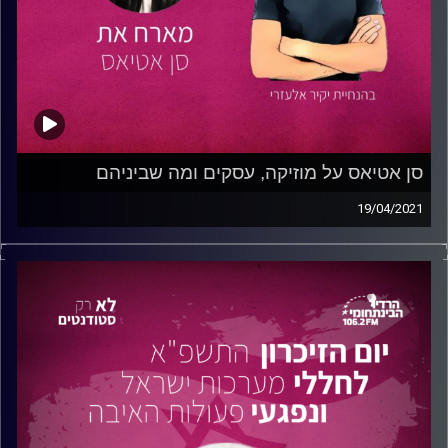
חשוב ביזמות עסקית ופיתוח אישי.
טיפ קטן מדותן- אל תפחדו לקבל לא, התחילו בצעדים קטנים
שיבנו אתכם, והקשיבו לעצמכם.
קבוצת הפייסבוק של דותן –
צלמים שעורכים
ערוץ היוטיוב
של דותן
סן אטיאס על מוזיקה, עסקים ומה שביניהם
19/04/2021
קרדיט תמונות:
נתנאל גולדפדר
בפרק זה מארח יקיר לשיחה את
סן אטיאס,
סטודנט לתקשורת
בהתמחות בשיווק
באוניברסיטת רייכמן
מעבר להיותו סטודנט,
סן הוא עצמאי, דיג'יי מצליח ומפיק מוזיקלי.
בפרק, משוחחים השניים על השילוב הנהדר בין לימודי
התקשורת לבין המוזיקה הייחודית של סן. סן מספר לנו על דרכו
ביזמות עסקית בתחומי המוזיקה ועל הליך הקמת עסק עצמאי.
סן משתף אותנו בתהליך היצירה המוזיקלית החל מילדותו, ועל
הכלים שרכש בדרך לקריירה.