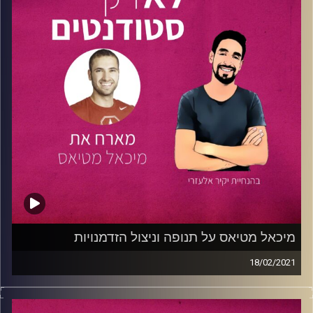
בתכנית
שגרירי רוטשילד
שמעניקה לו מלגה למימון התואר.
בתחום הקריירה נעם מנהל מוצר בחברת
אטלס
המפתחת
תוכנות למגזר השלישי ולמגזר הציבורי. בנוסף הוא אנליסט
בקרן הון סיכון
SIBF.
אבל כששואלים את נעם מה הוא עושה
בחיים הוא עונה שהוא מנהל השקעות – של הזמן שלו.
בפרק נדבר על תחומי הלימודים והקריירה. מה זה אומר מנהל
מוצר? ומיהו אנליסט באופן כללי ובפרט בקרן הון סיכון. והחלק
האחרון יעסוק בשילוב בין השניים שם נצלול אל מערכת
השעות בלימודים, אופן בחירת הקורסים באוניברסיטה, איך
לומדים למבחנים לצד התקדמות בקריירה ובחיים האישיים
בפרט.
קרדיט תמונות:
נתנאל גולדפדר
מיכאל מטיאס על תנופה וניצול הזדמנויות
18/02/2021
בפרק מעורר השראה זה פגשנו את
מיכאל מטיאס
, בן 25,
סטודנט להנדסת תוכנה
באוניברסיטת סטנפורד
, יזם, מפתח