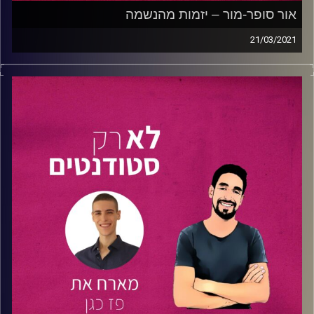
אור סופר-מור – יזמות מהנשמה
קרדיט תמונות:
נתנאל גולדפדר
21/03/2021
הפעם יקיר מארח לשיחה את
אור סופר-מור
, סטודנט לכלכלה
ויזמות
באוניברסיטת רייכמן
ומנהל את האקסלרטור
מומנטום
,
תכנית ההאצה של
מועדון היזמות
באוניברסיטת רייכמן.
בנוסף לכל אלו אור הקים ומנהל עסק מיוחד במינו – מכונות
אוטומטית לרכישת נרות נשמה בבתי עלמין. במהלך הפרק אור
מספר על תהליך גיבוש הרעיון וההוצאה לפועל של הקמת
העסק.
אור ויקיר משוחחים על תכנית מומנטום, על איך הופכים רעיון
למציאות, על מה הכלים שבהם אור משתמש כדי לנווט בין כל
עיסוקיו, וכמובן על האקדמיה, ואיפה היא נכנסת בתוך כל זה.
טיפ מאור : יש לכם רעיון, תעשו איתו משהו.
יזמים בנפשיכם? חולמים בגדול? הפרק הזה הוא בשבילכם.