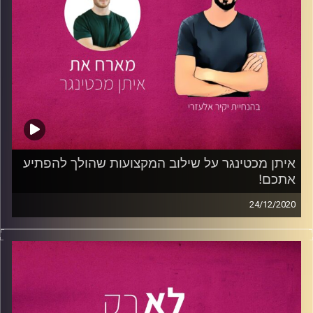
המתלווים ללימודים בחו"ל-החל מבחירת המוסד, שינוי תואר
במהלך הלימודים ושלב ההתמחות, ומקנה לנו תשובות
לשאלות-כיצד משלבים את הפן העסקי בעולם האופנה? איך
מנהלים מותג ומייעצים לקהילה?
אם גם אתם מתלבטים על לימודים בחו"ל ושוקלים כיצד נכון
לעשות את הצעד הראשון, מתעניינים בעולם האופנה, הדיגיטל
והמרקטינג- הפרק הזה הוא במיוחד בשבילכם!
קרדיט תמונות:
נתנאל גולדפדר
איתן מכטינגר על שילוב המקצועות שהולך להפתיע
אתכם!
24/12/2020
בפרק זה מתארח
איתן מכטינגר
, בן 27, סטודנט לתואר
במדעי
המחשב
ובתואר למוזיקה (
החוג
לאופרה)
באוניברסיטת תל
אביב. במקביל ללימודיו, עובד איתן כמהנדס תוכנה בקבוצת
האבטחה של Azure, שירות הענן של מייקרוסופט ובתור סולו
פרילנסר בתחום האופרה.