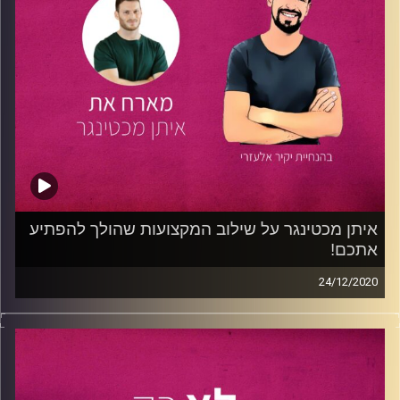
בפרק, משתפת אותנו עמית כיצד מתמודדים עם הקשיים
המתלווים ללימודים בחו"ל-החל מבחירת המוסד, שינוי תואר
במהלך הלימודים ושלב ההתמחות, ומקנה לנו תשובות
לשאלות-כיצד משלבים את הפן העסקי בעולם האופנה? איך
מנהלים מותג ומייעצים לקהילה?
אם גם אתם מתלבטים על לימודים בחו"ל ושוקלים כיצד נכון
לעשות את הצעד הראשון, מתעניינים בעולם האופנה, הדיגיטל
והמרקטינג- הפרק הזה הוא במיוחד בשבילכם!
קרדיט תמונות:
נתנאל גולדפדר
איתן מכטינגר על שילוב המקצועות שהולך להפתיע
אתכם!
24/12/2020
בפרק זה מתארח
איתן מכטינגר
, בן 27, סטודנט לתואר
במדעי
המחשב
ובתואר למוזיקה (
החוג
לאופרה)
באוניברסיטת תל
אביב. במקביל ללימודיו, עובד איתן כמהנדס תוכנה בקבוצת
האבטחה של Azure, שירות הענן של מייקרוסופט ובתור סולו
פרילנסר בתחום האופרה.