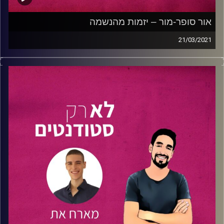
פואטרי סלאם –
אתה לא מיוחד
– טמיר אהרוני
אור סופר-מור – יזמות מהנשמה
קרדיט תמונות:
נתנאל גולדפדר
21/03/2021
הפעם יקיר מארח לשיחה את
אור סופר-מור
, סטודנט לכלכלה
ויזמות
באוניברסיטת רייכמן
ומנהל את האקסלרטור
מומנטום
,
תכנית ההאצה של
מועדון היזמות
באוניברסיטת רייכמן.
בנוסף לכל אלו אור הקים ומנהל עסק מיוחד במינו – מכונות
אוטומטית לרכישת נרות נשמה בבתי עלמין. במהלך הפרק אור
מספר על תהליך גיבוש הרעיון וההוצאה לפועל של הקמת
העסק.
אור ויקיר משוחחים על תכנית מומנטום, על איך הופכים רעיון
למציאות, על מה הכלים שבהם אור משתמש כדי לנווט בין כל
עיסוקיו, וכמובן על האקדמיה, ואיפה היא נכנסת בתוך כל זה.
טיפ מאור : יש לכם רעיון, תעשו איתו משהו.