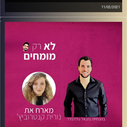
11/02/2021
הפעם יקיר מארח לשיחה את
שרון גולדברג
, סטודנטית שנה
רביעית
לפכ"מ
(פילוסופיה, כלכלה, מדעי
המדינה)
באוניברסיטה העברית בירושלים
.
במקביל שרון עובדת בקרן ההון סיכון
(Jerusalem
JVP
Ventures partners) במחלקת הכספים וקשרי משקיעים.
שרון עבדה במהלך התואר במספר לא מבוטל של תפקידים
מעניינים- החל ממסדרונות
כנסת ישראל
ומשרד האוצר
ועד
לתפקיד הנוכחי בקרן JVP.
יקיר ושרון משוחחים על ניצול הזדמנויות, על איך שרון אזרה
את האומץ ללכת בעקבות החלומות שלה ולא פחדה לעשות
צעדים משמעותיים אל מחוץ לאיזור הנוחות.
טיפ משרון: אל תתביישו, תדעו מה אתם שווים, תאזרו אומץ
ותפנו לאדם שיכול לקדם אתכם אל עבר המטרה!