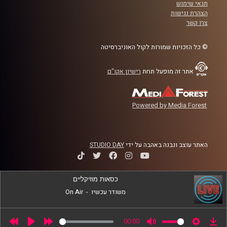
תנאי שימוש
הצהרת נגישות
יש לכם דרייב לעשייה? הפרק הזה בול בשבילכם.
צרו קשר
קרדיט תמונות:
נתנאל גולדפדר
© כל הזכויות שמורות לקול האוניברסיטה
אתר זה מופעל תחת
רישיון אקו"ם
Powered by Media Forest
האתר עוצב ונבנה באהבה על ידי
STUDIO DAY
כסאות מוזיקליים
משודר עכשיו
-
On Air
00:00