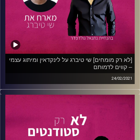
חולמים על עבודה בהיי טק אבל כתיבת קוד לא מדברת אליכם,
חשבתם פעם להקים ערוץ יוטיוב או כל עמוד סושיאל אחר?
הפרק הזה הוא בשבילכם!
קרדיט תמונות:
נתנאל גולדפדר
[לא רק מומחים] שי טיברג על לינקדאין ומיתוג עצמי
– קווים לדמותם
24/02/2021
בפרק זה נתנאל גולדפדר מארח את
שי טיברג
, בוגר תואר
ראשון בתקושרת אינטראקטיבית עם חטיבה בפסיכולוגיה
וסטודנט לתואר שני בפסיכולוגיה חברתית וקבלת
החלטות
באוניברסיטת רייכמן
.
שי מחזיק ברקורד מרשים של השגים כגון: CMO (סמנכ"ל
שיווק ואסטרטגיה) ב
MAIA
– סוכנות לשיווק באמצעות