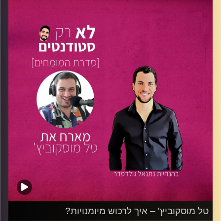
נועה מימון,
בת 24, היא היו"ר היוצאת של אגודת הסטודנטים
של
האקדמית תל אביב יפו,
שם למדה לתואר הראשון
בפסיכולוגיה עם התמחות בניהול משאבי אנוש. בימים אלו
מתחילה נועה תואר שני במנהל עסקים באוניברסיטת תל אביב.
בפרק מיוחד זה, שוחחנו עם נועה על הדרך שעברה לבחירת
התואר, מה הביא אותה ללמוד באקדמית תל אביב-יפו, כיצד
שילבה בין לימודים אינטנסיביים, תוכנית "הגנרטור" – תוכנית
ליזמות עסקית חברתית – ותפקיד יו"ר אגודת הסטודנטים של
האקדמית. נועה חלקה מניסיונה וסיפרה כיצד ניתן לדעתה לנצל
לטובתנו את הפלטפורמה שמעניקים המוסדות האקדמיים ואיך
ניתן לשלב בין ייצוג הסטודנטים לחיים אישיים, על אף העומס
העבודה הקשה.
האזינו לפרק וקחו איתכם צידה לדרך מנועה: נצלו את הזמן
לטעות ולהתנסות, לחקור וללכת על הבחירות שלכם עד הסוף!
קרדיט תמונות:
נתנאל גולדפדר
טל מוסקוביץ' – איך לרכוש מיומנויות?