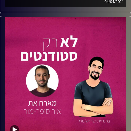
04/04/2021
בפרק נוסף של סדרת המומחים מארח נתנאל את
צחי חנניה
–
יזם חברתי, איש חינוך,
פודקאסטר
ומאמן עסקי ואישי.
בשיחתם המיוחדת צחי ונתנאל ינפצו שבעה מיתוסים הקשורים
לעולם העבודה ביום שאחרי התואר. באמצעות ניפוץ המיתוסים
והשיחה המרתקת צחי ונתנאל שופכים אור על מהם הדברים
שחשוב להתמקד בהם, על איך לצלוח את התואר, להנות ממנו
וגם להפיק ממנו את המירב, ועוד.
התחלתם כבר את התואר ואתם חושבים כבר על סופו? רוצים
להתחיל את הלימודים אך חוששים מעולם התעסוקה? הפרק
הזה הוא בשבילכם!
דברים שעלו במהלך הפרק:
ספר –
חכמת האדישות
– מארק מנסון
ספר –
כוחו של הרגל
– דוהיג צרלס