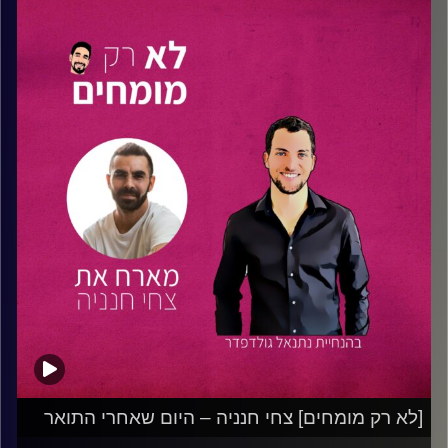
תשע"ד(28.7.2014) איתו נפלו סמל דור דרעי, סמל דניאל
קדמי, סמל נדב ריימונד וסמל ברקאי ישי שור.
ארז נהרג במהלך חילופי אש באירוע חדירת מחבלים ליד קיבוץ
נחל עוז דרך מנהרה. היה בן תשע-עשרה בנפלו. הוא הובא
למנוחות בבית העלמין הצבאי בחיפה. הותיר הורים ושתי אחיות.
הפרק בהשתתפות אילן שגיא אבא של ארז וסרן עומרי אלקבץ
חבר של ארז מהפנימייה הצבאית. עורך הפרק, יקיר אלעזרי.
קרדיט תמונות:
נתנאל גולדפדר
[לא רק מומחים] צחי חנניה – היום שאחרי התואר