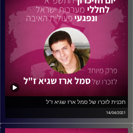
התקשורת לבין המוזיקה הייחודית של סן. סן מספר לנו על דרכו
ביזמות עסקית בתחומי המוזיקה ועל הליך הקמת עסק עצמאי.
סן משתף אותנו בתהליך היצירה המוזיקלית החל מילדותו, ועל
הכלים שרכש בדרך לקריירה.
האזינו לפרק שיגרום לכם להאמין בדרך שלכם ולעשות צעד
נוסף בדרך להגשמת החלום.
טיפ מסן: היו עם היד על הדופק, התמידו בעשייה מתוך דרייב
ואהבה לתחום שלכם. הסתכלו קדימה, חקרו את השוק
והתמקדו בפיתוח קשרים.
קרדיט תמונות:
נתנאל גולדפדר
תכנית לזכרו של סמל ארז שגיא ז"ל
14/04/2021
בפרק זה נביא את סיפורו של סמל
ארז שגיא
זכרונו לברכה.
ארז נפל בקרב במבצע "צוק איתן" ביום א' באב