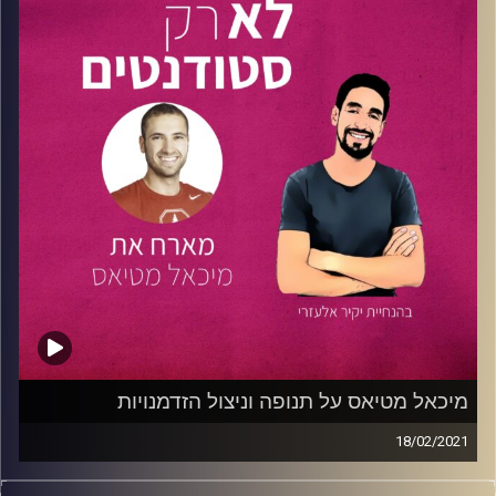
פילוסופיה כלכלה ומדעי המדינה. בנוסף, נעם לוקח חלק
קרדיט תמונות:
נתנאל גולדפדר
בתכנית
שגרירי רוטשילד
שמעניקה לו מלגה למימון התואר.
בתחום הקריירה נעם מנהל מוצר בחברת
אטלס
המפתחת
תוכנות למגזר השלישי ולמגזר הציבורי. בנוסף הוא אנליסט
בקרן הון סיכון
SIBF.
אבל כששואלים את נעם מה הוא עושה
בחיים הוא עונה שהוא מנהל השקעות – של הזמן שלו.
בפרק נדבר על תחומי הלימודים והקריירה. מה זה אומר מנהל
מוצר? ומיהו אנליסט באופן כללי ובפרט בקרן הון סיכון. והחלק
האחרון יעסוק בשילוב בין השניים שם נצלול אל מערכת
השעות בלימודים, אופן בחירת הקורסים באוניברסיטה, איך
לומדים למבחנים לצד התקדמות בקריירה ובחיים האישיים
בפרט.
קרדיט תמונות:
נתנאל גולדפדר
מיכאל מטיאס על תנופה וניצול הזדמנויות
18/02/2021
בפרק מעורר השראה זה פגשנו את
מיכאל מטיאס
, בן 25,