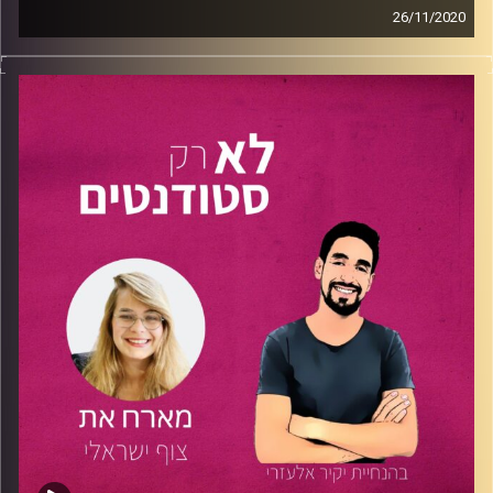
26/11/2020
שיתוף פעולה ראשון בין "לא רק סטודנטים" לבין הפודקאסט
"Skills" .
בפרק זה מראיין נתנאל גולדפדר מצוות "לא רק סטודנטים" את
טל מוסקוביץ' על מיומנויות, למידה וצריכת תוכן בעולם החדש.
טל מוסקוביץ'
, בן 27, סטודנט לתואר שני בטכנולוגיות
למידה
באוניברסיטה הפתוחה
, עובד כמנהל מוצר ומקים
הפודקאסט
"Skills – מיומנויות העולם החדש וכיצד ללמוד
אותן".
בפרק ייחודי זה חוקרים טל ונתנאל מהי למידה, ומדוע היא דבר
חשוב כל כך? איך רכישת מיומנויות תעזור לנו לשמור על הקצב
עם העולם החדש? ולמה כישלונות הם דבר הכרחי להמשך
התהליך?
אם גם אתם מרגישים שאתם מתלבטים על מה תרצו להיות
"כשתהיו גדולים", רוצים להתחיל מאיפשהו ולא יודעים איך או
מה, בא לכם ללמוד בצורה טובה יותר ולהישאר רלוונטיים
בעולמינו המתפתח והחדשני-