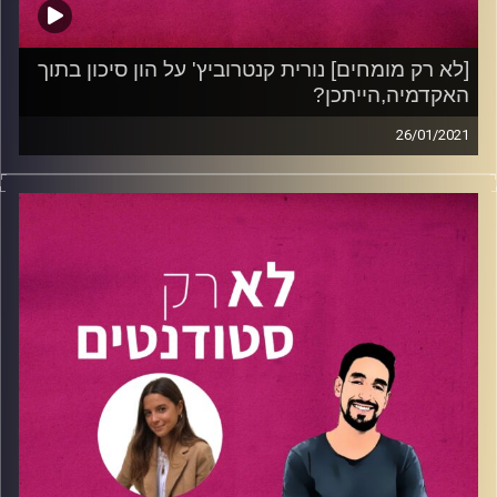
חולמים על משרת החלומות וצריכים את הרוח הגבית כדי לדרוש
אותה? הפרק הזה הוא בשבילכם!
[לא רק מומחים] נורית קנטרוביץ' על הון סיכון בתוך
האקדמיה,הייתכן?
קרדיט תמונות:
נתנאל גולדפדר
26/01/2021
fresh.cast – שיתוף פעולה בין "לא רק סטודנטים" לקרן ההון
סיכון
fresh.fund
.
בפרק זה מראיין נתנאל את
נורית קנטרוביץ'
– דוקטורנטית
לעבודה סוציאלית
באוניברסיטת חיפה
, אשת אשכולות ובעלת
תפקידים רבים וביניהם – היא מנהלת פרויקטים ושותפויות
בתכנית לחדשנות ויזמות באוניברסיטת חיפה (
HIL-Haifa
Innovation labs
) ובתוך התכנית אחראית על קרן
ההשקעות
HIL Fund
-קרן תוך אוניברסיטאית שהוקמה
בשיתוף fresh.fund .
נתנאל ונורית משוחחים על ריבוי תפקידים תוך לימודים
באקדמיה וצוללים עמוק לתוך עולם ההון סיכון