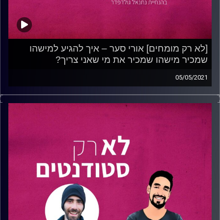
[לא רק מומחים] אורי סער – איך להגיע למישהו
שמכיר מישהו שמכיר את מי שאני צריך?
05/05/2021
בפרק זה מארח נתנאל את
אורי סער
, המומחה הצעיר ביותר
שהגיע אלינו עד היום, בן 23, מראשון לציון.
אורי הוא יזם חברתי טכנולוגי, ממקימי תחום
החדשנות
בצה"ל
ובחיל האוויר
והוביל את קהילת החדשנות
הפנימית של מערכת הביטחון. בצעירותו היה ממקימי קהילת
"
ראשון טק
" בראשון לציון.
אורי ישתף, באמצעות סיפורים מעוררי השראה, את הסודות
והכלים הדרושים כדי להגיע אל אותו "מישהו" שאנחנו צריכים.
הוא יעמוד על ההבדל הדק שבין "נטוורק" ל"מערכות יחסים"
וייתן מנסיונו דגשים לאיך לטפח אותן. עוד יספר אורי מה