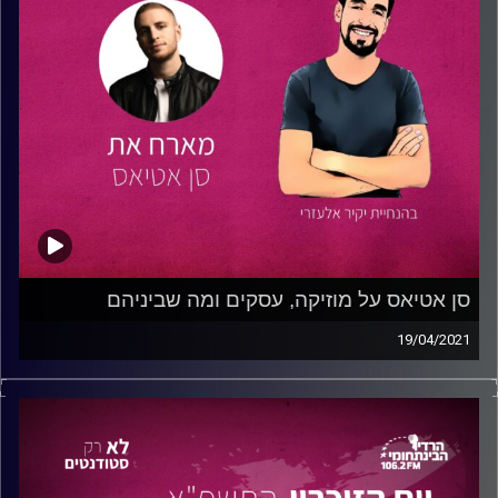
בטיולים, בבחירה במקצוע מדעי המחשב ועד להגיעו לעשייה
הבלתי פוסקת בתחום הצילום וההזדמנויות בעסק.
הצטרפו אלינו לפרק מרתק ומעורר השראה המלמד שיעור
חשוב ביזמות עסקית ופיתוח אישי.
טיפ קטן מדותן- אל תפחדו לקבל לא, התחילו בצעדים קטנים
שיבנו אתכם, והקשיבו לעצמכם.
קבוצת הפייסבוק של דותן –
צלמים שעורכים
ערוץ היוטיוב
של דותן
סן אטיאס על מוזיקה, עסקים ומה שביניהם
19/04/2021
קרדיט תמונות:
נתנאל גולדפדר
בפרק זה מארח יקיר לשיחה את
סן אטיאס,
סטודנט לתקשורת
בהתמחות בשיווק
באוניברסיטת רייכמן
מעבר להיותו סטודנט,
סן הוא עצמאי, דיג'יי מצליח ומפיק מוזיקלי.
בפרק, משוחחים השניים על השילוב הנהדר בין לימודי