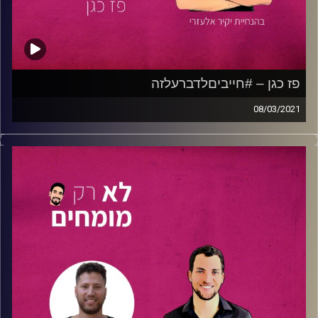
יזמים בנפשיכם? חולמים בגדול? הפרק הזה הוא בשבילכם.
קרדיט תמונות:
נתנאל גולדפדר
פז כגן – #חייביםלדברעלזה
08/03/2021
את חגיגות חצי היובל שלנו ערכנו בפרק מיוחד אשר שודר
בלייב מקול האוניברסיטה בתאריך 04.03.21.
הפעם אירחנו את
פז כגן
, לא רק סטודנט למדעים להייטק
בשילוב עם ניהול ב
אוניברסיטת תל-אביב,
פז הוא יוטיובר
מצליח, הערוץ שלו –
#חייביםלדברעל_זה!
קיבל מעל ל60
אלף צפיות בשנה אחת.
פז מספר על הדרך להקמת ערוץ מצליח, על הדרכים המגוונות
דרכן אפשר להיכנס לעבודה בהיי טק גם בלי להיות מתכנתים,
על הגשמת חלומות ועוד.