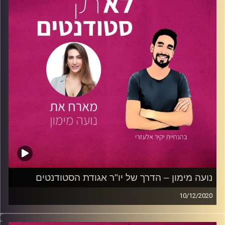
בפרק, משתף אותנו איתן על שילוב תארים יוצא דופן, על מהי
בחירה מתוך חיבור למקצוע ועל יצירת קריירה נחשקת בתחומים
שאותם הוא כל כך אוהב. מראשית ילדותו לחייו
הסטודנטיאליים, מספר לנו איתן כיצד משלבים יצירתיות אל מול
יכולות טכנולוגיות גבוהות והאם שני עולמות התוכן המדהימים
האלה באמת יכולים להתחבר?
אם גם אתם רוצים לבחור בדרך ייחודית שתשלב את החלומות
שלכם וללמוד איך לנהל את הזמן שלכם נכון, הפרק הזה הוא
במיוחד בשבילכם!
קרדיט תמונות:
נתנאל גולדפדר
נועה מימון – הדרך של יו"ר אגודת הסטודנטים
10/12/2020
קבלו את הפרק שיגרום לכם לרוץ לראשות אגודת הסטודנטים!