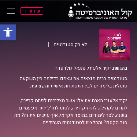
שידור חי
פתח סרגל
ל
ל
תוכן
תפריט
ראשי
ראשי
לא רק סטודנטים
בהגשת:
יקיר אלעזרי, נתנאל גולדפדר
סטודנטים רבים מוצאים את עצמם בדילמה בין השקעה
טוטלית בלימודים לבין התפתחות אישית ומקצועית.
יקיר אלעזרי מארח את אלו אשר מצליחים לפתח קריירה,
לתרום לקהילה, להחזיק דירה, לטוס לחו"ל יותר מפעמיים
בשנה, לצד לימודים במוסד אקדמי. איך עושים את זה? מה
סוד הקסם? והמלצות לסטודנטים העתידיים.