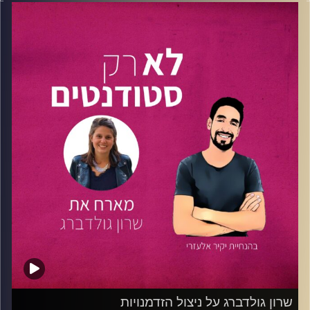
סטודנט להנדסת תוכנה
באוניברסיטת סטנפורד
, יזם, מפתח
תוכנה בחברת הביטוח Hippo , אחראי על תכניות השותפויות
בקרן ההון סיכון
J-Ventures Fund
, המקים והמארח
בפודקאסט
20 minutes leaders.
על כל אלו ועוד ירחיבו יקיר ומיכאל במהלך הפרק, נלמד
ממיכאל איך משלבים בין כל הדברים ואיך מוצאים את הזמן
להנות מהכל, נשמע ממיכאל על הקשיים וההצלחות בדרכו
היזמית שהחלה כבר בגיל 18, על איך מתקבלים לאוניברסיטה
בינלאומית בארצות הברית? ונקבל ממנו טיפים ששווים זהב
ובמגוון תחומים.
טיפ אחד ממיכאל : תתחילו עוד לפני שאתם יודעים מה
לעשות, תלמדו תוך כדי תנועה.
חולמים בגדול? מחפשים את הפרק שיתן לכם את ההשראה
והתנופה להתחיל? הגעתם למקום הנכון!
קרדיט תמונות:
נתנאל גולדפדר
שרון גולדברג על ניצול הזדמנויות