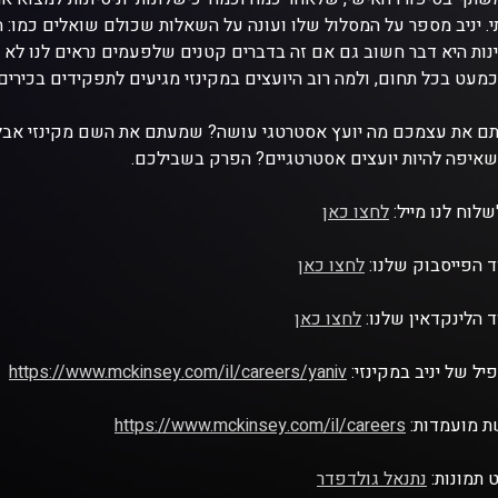
י. יניב מספר על המסלול שלו ועונה על השאלות שכולם שואלים כמו: 
נות היא דבר חשוב גם אם זה בדברים קטנים שלפעמים נראים לנו לא מה
כמעט בכל תחום, ולמה רוב היועצים במקינזי מגיעים לתפקידים בכירי
 את עצמכם מה יועץ אסטרטגי עושה? שמעתם את השם מקינזי אבל 
איפה להיות יועצים אסטרטגיים? הפרק בשבילכם.
שלוח לנו מייל:
לחצו כאן
 הפייסבוק שלנו:
לחצו כאן
 הלינקדאין שלנו:
לחצו כאן
יל של יניב במקינזי:
https://www.mckinsey.com/il/careers/yaniv
ת מועמדות:
https://www.mckinsey.com/il/careers
 תמונות:
נתנאל גולדפדר