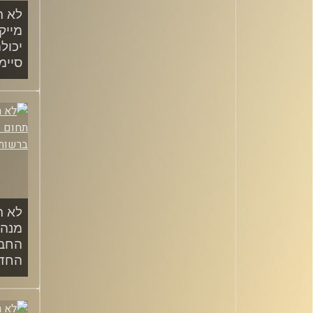
לא ר
מייק
יכול
סיימו
/2021
לא ר
מנהל
החבר
החד
/2021