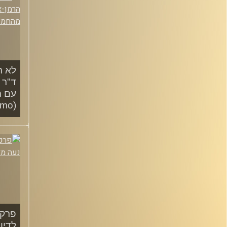
לא ר
ד"ר 
עם 
(Fomo)
/2021
לדיו