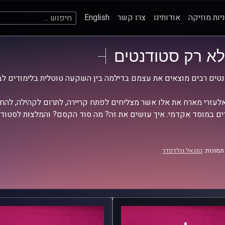
חיפוש:
יות מוזיקה
אודותינו
צרו קשר
English
לא רק סטודנטים
טים רבים מוצאים את עצמם בדילמה בין השקעה טוטלית בלימודים לבי
אלעזרי מארח את אלו אשר מצליחים לפתח קריירה, לתרום לקהילה, להחז
ים במוסד אקדמי. איך עושים את זה? מה סוד הקסם? והמלצות לסטודנ
תמונות:
נתנאל גולדפדר