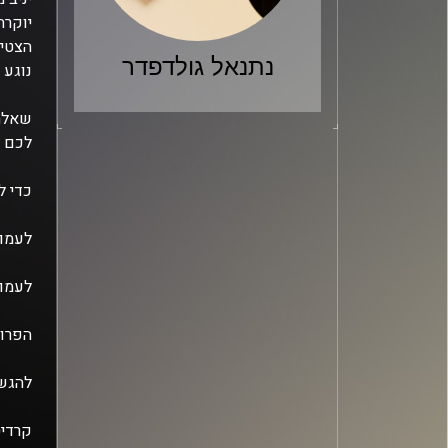
יוקרת
הצטיי
נתנאל גולדפדר
נוגע 
שאלתם
לכם ש
כדי ל
לעמוד
לעמוד
הפרופ
להגש
קרדיט