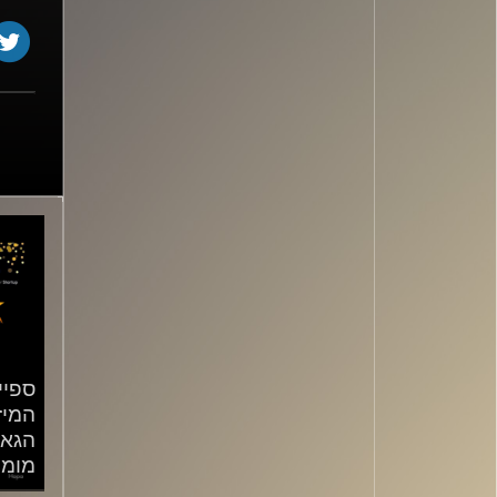
ספיי
המיז
הגאל
מומנ