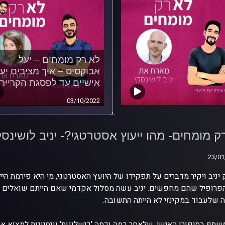
לא רק מומחים – יעל
אבוקסיס – איך מציבים יע
אישיים עד לפסגת הקרייר
03/10/2022
ק מומחים- מהו ייעוץ
טגי?- יניב לושינסקי,
ק מומחים- מהו ייעוץ אסטרטגי?- יניב לושינסק
זי ישראל
23/01
23/01
יניב ויקיר מדברים על תפקידו של היועץ האסטרטגי, מי היא פירמת הייע
פרופיל שהם מחפשים. יניב עשה מסלול אקדמי שאם הייתם שואלים או
 שלעבוד במקינזי לא הייתה התשובה.
משתף בסיפורו האישי, שלאחר כמה וכמה 'כישלונות' וניסיונות למצוא א