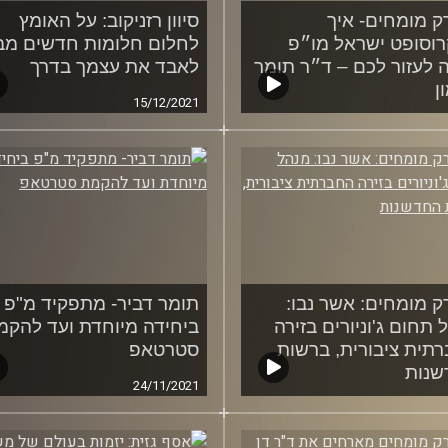
ק מומחים- איך
סיוון רזניקוב: על האומץ
רוסופט ישראל מו״פ
לחלום חלומות חדשים מב
ה לעזור לכם – ד״ר תומר
לאבד את עצמך בדרך
ן
15/12/2021
23/12
ק מומחים: אשר נבו:
תומר דביר- מתפקיד מ"פ
 תחום ג'וניורים בזירה
ביחידה מיוחדת ועד להקמ
תית ציבורית, ברשות
סטרטאפ
שנות
24/11/2021
01/12