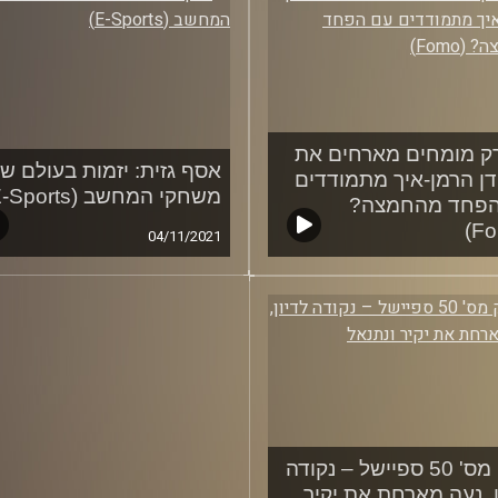
ק מומחים מארחים את
אסף גזית: יזמות בעולם ש
דן הרמן-איך מתמודדים
משחקי המחשב (E-Sports)
הפחד מהחמצה?
04/11/2021
10/11
פרק מס' 50 ספיישל – נקודה
ן, נעה מארחת את יקיר